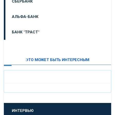
СБЕРБАНК
АЛЬФА-БАНК
БАНК "ТРАСТ"
ВТБ24
ЭТО МОЖЕТ БЫТЬ ИНТЕРЕСНЫМ
«МОСКОВСКИЙ ИНДУСТРИАЛЬНЫЙ БАНК»
«ПАО МОСОБЛБАНК»
«БАНК САНКТ-ПЕТЕРБУРГ»
«ПРОМСВЯЗЬБАНК»
ИНТЕРВЬЮ