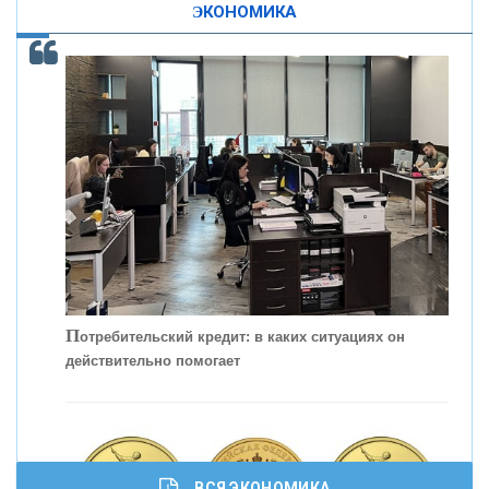
ЭКОНОМИКА
КОНТАКТЫ
С
корость - один из главных трендов в
кредитовании бизнеса - «Интервью»
П
отребительский кредит: в каких ситуациях он
действительно помогает
ВСЯ ЭКОНОМИКА