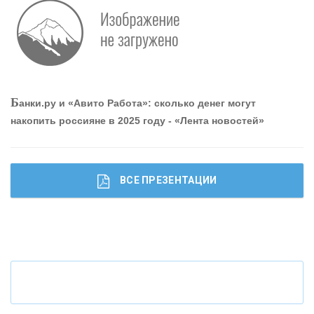
Р
абота мечты. Что банки делают для того, чтобы
привлечь и удержать персонал - «Интервью»
О
шибки при покупке подержанного авто
Б
анки.ру и «Авито Работа»: сколько денег могут
накопить россияне в 2025 году - «Лента новостей»
ВСЕ ПРЕЗЕНТАЦИИ
Ч
то будет с наличными деньгами при цифровом
рубле