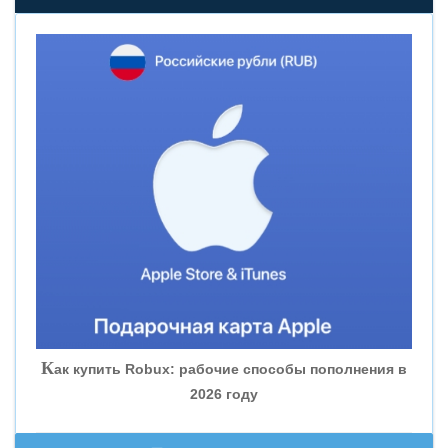
«НОВИКОМБАНК»
«СМП БАНК»
«ВНЕШПРОМБАНК»
«БАНК ЮГРА»
«БАНК ГЛОБЭКС»
«СОВКОМБАНК»
К
ак купить Robux: рабочие способы пополнения в
2026 году
«ТРАСТ»