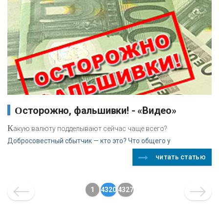
Осторожно, фальшивки! - «Видео»
К
акую валюту подделывают сейчас чаще всего?
Добросовестный сбытчик — кто это? Что общего у
читать статью
1
4320
4327