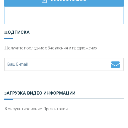
И
нвестиционные золотые монеты как средство
ПОДПИСКА
сохранения и увеличения капитала
П
олучите последние обновления и предложения.
Н
етворкинг для предпринимателей
ЗАГРУЗКА ВИДЕО ИНФОРМАЦИИ
К
онсультирование, Презентация