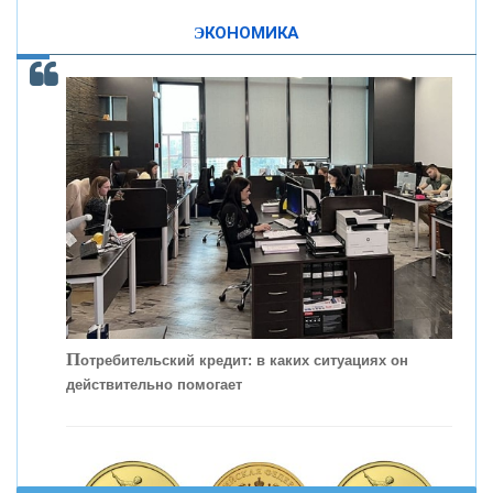
ЭКОНОМИКА
КОНТАКТЫ
С
корость - один из главных трендов в
кредитовании бизнеса - «Интервью»
П
отребительский кредит: в каких ситуациях он
действительно помогает