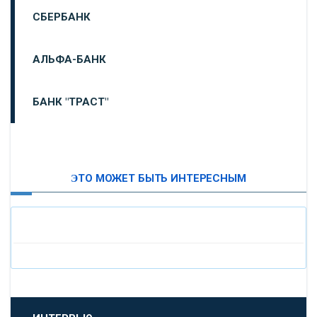
СБЕРБАНК
АЛЬФА-БАНК
БАНК "ТРАСТ"
ВТБ24
ЭТО МОЖЕТ БЫТЬ ИНТЕРЕСНЫМ
«МОСКОВСКИЙ ИНДУСТРИАЛЬНЫЙ БАНК»
«ПАО МОСОБЛБАНК»
«БАНК САНКТ-ПЕТЕРБУРГ»
«ПРОМСВЯЗЬБАНК»