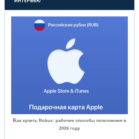
ИНТЕРВЬЮ
«НОВИКОМБАНК»
«СМП БАНК»
«ВНЕШПРОМБАНК»
«БАНК ЮГРА»
«БАНК ГЛОБЭКС»
«СОВКОМБАНК»
К
ак купить Robux: рабочие способы пополнения в
2026 году
«ТРАСТ»