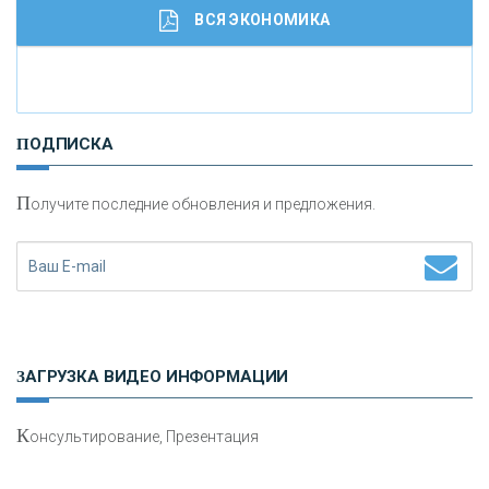
ВСЯ ЭКОНОМИКА
И
нвестиционные золотые монеты как средство
ПОДПИСКА
сохранения и увеличения капитала
П
олучите последние обновления и предложения.
Н
етворкинг для предпринимателей
ЗАГРУЗКА ВИДЕО ИНФОРМАЦИИ
К
онсультирование, Презентация