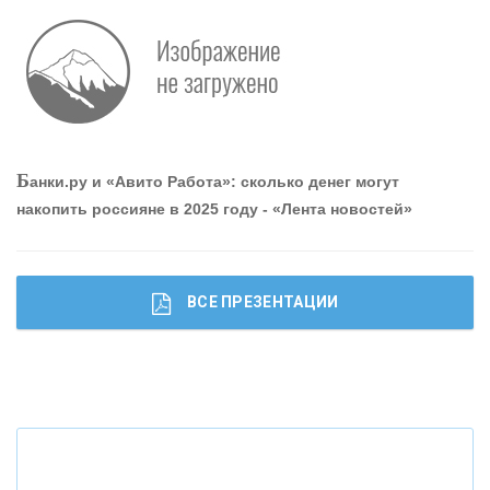
Р
абота мечты. Что банки делают для того, чтобы
привлечь и удержать персонал - «Интервью»
О
шибки при покупке подержанного авто
Б
анки.ру и «Авито Работа»: сколько денег могут
накопить россияне в 2025 году - «Лента новостей»
ВСЕ ПРЕЗЕНТАЦИИ
Ч
то будет с наличными деньгами при цифровом
рубле