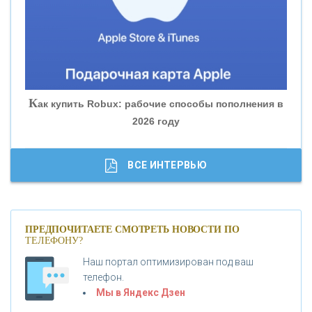
«БАНК ГЛОБЭКС»
«СОВКОМБАНК»
К
ак купить Robux: рабочие способы пополнения в
2026 году
«ТРАСТ»
«ГАЗПРОМБАНК»
ВСЕ ИНТЕРВЬЮ
«МОСКОВСКИЙ КРЕДИТНЫЙ БАНК»
ПРЕДПОЧИТАЕТЕ СМОТРЕТЬ НОВОСТИ ПО
ТЕЛЕФОНУ?
«АБСОЛЮТ БАНК»
Наш портал оптимизирован под ваш
телефон.
Б
«БАНК ВОЗРОЖДЕНИЕ»
анки.ру обновил логотип впервые за 19 лет -
Мы в Яндекс Дзен
«Лента новостей»