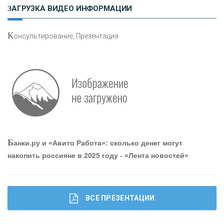
Н
етворкинг для предпринимателей
ЗАГРУЗКА ВИДЕО ИНФОРМАЦИИ
К
онсультирование, Презентация
О
шибки при покупке подержанного авто
Р
абота мечты. Что банки делают для того, чтобы
Б
анки.ру и «Авито Работа»: сколько денег могут
привлечь и удержать персонал - «Интервью»
накопить россияне в 2025 году - «Лента новостей»
ВСЕ ПРЕЗЕНТАЦИИ