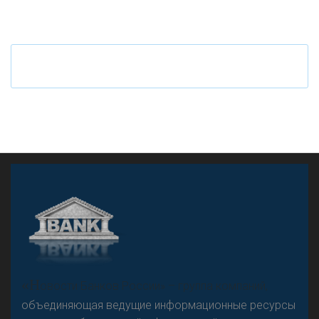
Ч
то будет с наличными деньгами при цифровом
рубле
А
двокат it
«Н
овости Банков России» – группа компаний,
объединяющая ведущие информационные ресурсы