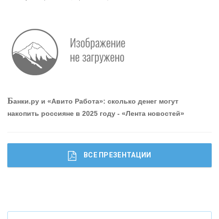
О
шибки при покупке подержанного авто
Р
абота мечты. Что банки делают для того, чтобы
Б
анки.ру и «Авито Работа»: сколько денег могут
привлечь и удержать персонал - «Интервью»
накопить россияне в 2025 году - «Лента новостей»
ВСЕ ПРЕЗЕНТАЦИИ
Ч
то будет с наличными деньгами при цифровом