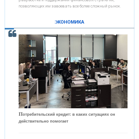
позволяющих им завоевать все более сложный рынок.
К
ак Система быстрых платежей за пять лет
«ПРОМРЕГИОНБАНК»
изменила финансовый рынок - «Интервью»
ЭКОНОМИКА
ОНАС
КОНТАКТЫ
П
отребительский кредит: в каких ситуациях он
действительно помогает
С
корость - один из главных трендов в