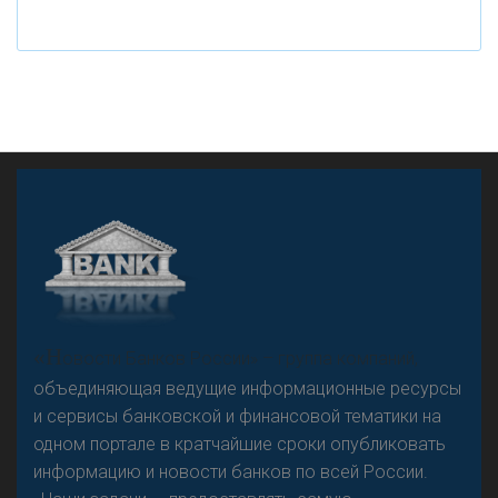
рубле
А
двокат it
«Н
овости Банков России» – группа компаний,
объединяющая ведущие информационные ресурсы
и сервисы банковской и финансовой тематики на
одном портале в кратчайшие сроки опубликовать
Р
езкого разворота на рынке автокредитов не
информацию и новости банков по всей России.
предвидится - «Интервью»