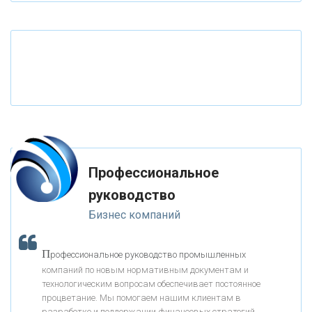
«ТАТФОНДБАНК»
«РОССИЙСКИЙ КАПИТАЛ»
«НАЦИОНАЛЬНЫЙ КЛИРИНГОВЫЙ ЦЕНТР»
«ФК ОТКРЫТИЕ»
Профессиональное
«ЗАПСИБКОМБАНК»
руководство
Бизнес компаний
«РОСЕВРОБАНК»
П
рофессиональное руководство промышленных
«ПРЕСС-СЛУЖБА ВТБ24»
компаний по новым нормативным документам и
технологическим вопросам обеспечивает постоянное
процветание. Мы помогаем нашим клиентам в
«АВТОГРАДБАНК»
разработке и поддержании финансовых стратегий,