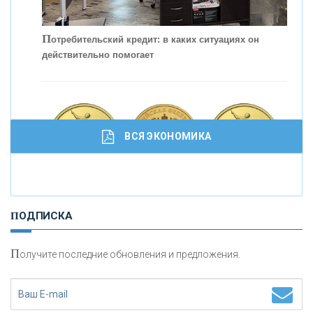
С
корость - один из главных трендов в
кредитовании бизнеса - «Интервью»
П
отребительский кредит: в каких ситуациях он
действительно помогает
ВСЯ ЭКОНОМИКА
И
нвестиционные золотые монеты как средство
ПОДПИСКА
сохранения и увеличения капитала
П
олучите последние обновления и предложения.