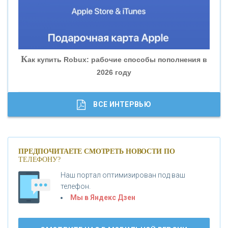
«БАНК ГЛОБЭКС»
«СОВКОМБАНК»
К
ак купить Robux: рабочие способы пополнения в
2026 году
«ТРАСТ»
«ГАЗПРОМБАНК»
ВСЕ ИНТЕРВЬЮ
«МОСКОВСКИЙ КРЕДИТНЫЙ БАНК»
ПРЕДПОЧИТАЕТЕ СМОТРЕТЬ НОВОСТИ ПО
ТЕЛЕФОНУ?
«АБСОЛЮТ БАНК»
Наш портал оптимизирован под ваш
телефон.
Б
«БАНК ВОЗРОЖДЕНИЕ»
анки.ру обновил логотип впервые за 19 лет -
Мы в Яндекс Дзен
«Лента новостей»
АО «КРЕДИТ ЕВРОПА БАНК»