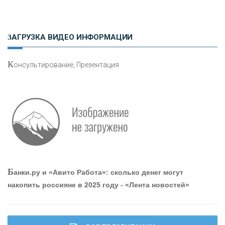
Н
етворкинг для предпринимателей
ЗАГРУЗКА ВИДЕО ИНФОРМАЦИИ
К
онсультирование, Презентация
Р
абота мечты. Что банки делают для того, чтобы
привлечь и удержать персонал - «Интервью»
О
шибки при покупке подержанного авто
Б
анки.ру и «Авито Работа»: сколько денег могут
накопить россияне в 2025 году - «Лента новостей»