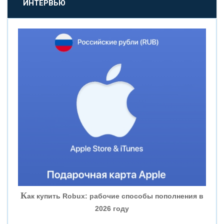
ИНТЕРВЬЮ
«НОВИКОМБАНК»
«СМП БАНК»
«ВНЕШПРОМБАНК»
«БАНК ЮГРА»
«БАНК ГЛОБЭКС»
«СОВКОМБАНК»
К
ак купить Robux: рабочие способы пополнения в
2026 году
«ТРАСТ»