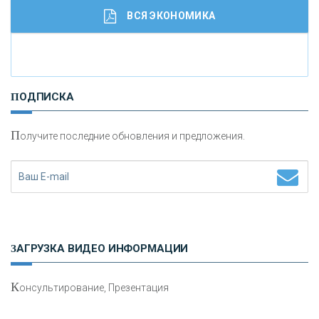
ВСЯ ЭКОНОМИКА
И
нвестиционные золотые монеты как средство
ПОДПИСКА
сохранения и увеличения капитала
П
олучите последние обновления и предложения.
Н
етворкинг для предпринимателей
ЗАГРУЗКА ВИДЕО ИНФОРМАЦИИ
К
онсультирование, Презентация