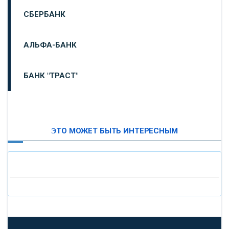
СБЕРБАНК
АЛЬФА-БАНК
БАНК "ТРАСТ"
ВТБ24
ЭТО МОЖЕТ БЫТЬ ИНТЕРЕСНЫМ
«МОСКОВСКИЙ ИНДУСТРИАЛЬНЫЙ БАНК»
«ПАО МОСОБЛБАНК»
«БАНК САНКТ-ПЕТЕРБУРГ»
«ПРОМСВЯЗЬБАНК»