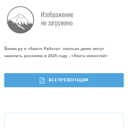
Р
абота мечты. Что банки делают для того, чтобы
привлечь и удержать персонал - «Интервью»
О
шибки при покупке подержанного авто
Б
анки.ру и «Авито Работа»: сколько денег могут
накопить россияне в 2025 году - «Лента новостей»
ВСЕ ПРЕЗЕНТАЦИИ
Ч
то будет с наличными деньгами при цифровом
рубле