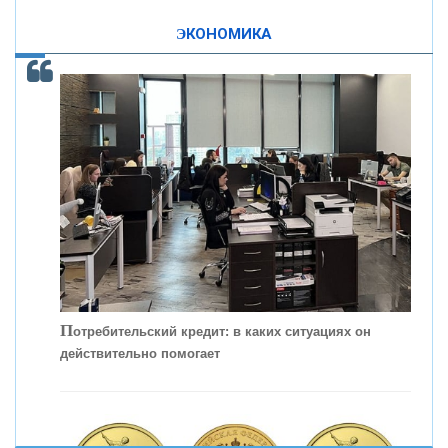
ЭКОНОМИКА
КОНТАКТЫ
С
корость - один из главных трендов в
кредитовании бизнеса - «Интервью»
П
отребительский кредит: в каких ситуациях он
действительно помогает