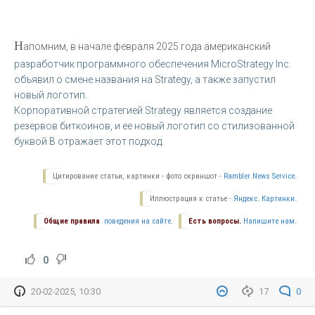
Н
апомним, в начале февраля 2025 года американский
разработчик программного обеспечения MicroStrategy Inc.
объявил о смене названия на Strategy, а также запустил
новый логотип.
Корпоративной стратегией Strategy является создание
резервов биткоинов, и ее новый логотип со стилизованной
буквой B отражает этот подход.
Цитирование статьи, картинки - фото скриншот -
Rambler News Service.
Иллюстрация к статье -
Яндекс. Картинки.
Общие правила
поведения на сайте.
Есть вопросы.
Напишите нам.
0
20-02-2025, 10:30
17
0