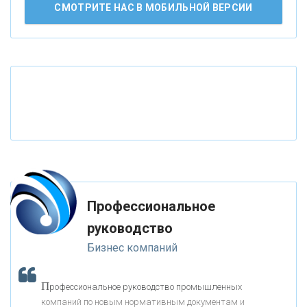
АО «КРЕДИТ ЕВРОПА БАНК»
СМОТРИТЕ НАС В МОБИЛЬНОЙ ВЕРСИИ
«ТАТФОНДБАНК»
«РОССИЙСКИЙ КАПИТАЛ»
«НАЦИОНАЛЬНЫЙ КЛИРИНГОВЫЙ ЦЕНТР»
«ФК ОТКРЫТИЕ»
Профессиональное
«ЗАПСИБКОМБАНК»
руководство
Бизнес компаний
«РОСЕВРОБАНК»
П
рофессиональное руководство промышленных
«ПРЕСС-СЛУЖБА ВТБ24»
компаний по новым нормативным документам и