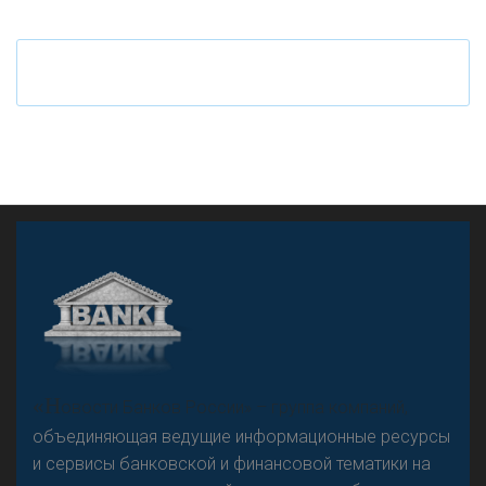
Ч
то будет с наличными деньгами при цифровом
рубле
А
двокат it
«Н
овости Банков России» – группа компаний,
объединяющая ведущие информационные ресурсы
и сервисы банковской и финансовой тематики на