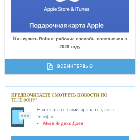
«БАНК ГЛОБЭКС»
«СОВКОМБАНК»
К
ак купить Robux: рабочие способы пополнения в
2026 году
«ТРАСТ»
«ГАЗПРОМБАНК»
ВСЕ ИНТЕРВЬЮ
«МОСКОВСКИЙ КРЕДИТНЫЙ БАНК»
ПРЕДПОЧИТАЕТЕ СМОТРЕТЬ НОВОСТИ ПО
ТЕЛЕФОНУ?
«АБСОЛЮТ БАНК»
Наш портал оптимизирован под ваш
телефон.
Б
«БАНК ВОЗРОЖДЕНИЕ»
анки.ру обновил логотип впервые за 19 лет -
Мы в Яндекс Дзен
«Лента новостей»