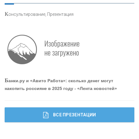
К
онсультирование, Презентация
О
шибки при покупке подержанного авто
Р
абота мечты. Что банки делают для того, чтобы
Б
анки.ру и «Авито Работа»: сколько денег могут
привлечь и удержать персонал - «Интервью»
накопить россияне в 2025 году - «Лента новостей»
ВСЕ ПРЕЗЕНТАЦИИ