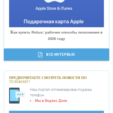
«БАНК ГЛОБЭКС»
«СОВКОМБАНК»
К
ак купить Robux: рабочие способы пополнения в
2026 году
«ТРАСТ»
«ГАЗПРОМБАНК»
ВСЕ ИНТЕРВЬЮ
«МОСКОВСКИЙ КРЕДИТНЫЙ БАНК»
ПРЕДПОЧИТАЕТЕ СМОТРЕТЬ НОВОСТИ ПО
ТЕЛЕФОНУ?
«АБСОЛЮТ БАНК»
Наш портал оптимизирован под ваш
телефон.
Б
«БАНК ВОЗРОЖДЕНИЕ»
анки.ру обновил логотип впервые за 19 лет -
Мы в Яндекс Дзен
«Лента новостей»