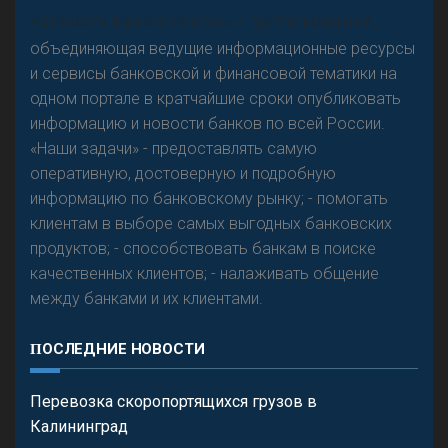
А
двокат it
Р
езкого разворота на рынке автокредитов не
«Н
овости Банков России» – группа компаний,
предвидится - «Интервью»
объединяющая ведущие информационные ресурсы
и сервисы банковской и финансовой тематики на
одном портале в кратчайшие сроки опубликовать
информацию и новости банков по всей России.
«Наши задачи» - предоставлять самую
оперативную, достоверную и подробную
информацию по банковскому рынку; - помогать
клиентам в выборе самых выгодных банковских
продуктов; - способствовать банкам в поиске
качественных клиентов; - налаживать общение
между банками и их клиентами.
ПОСЛЕДНИЕ НОВОСТИ
Перевозка скоропортящихся грузов в
Калининград