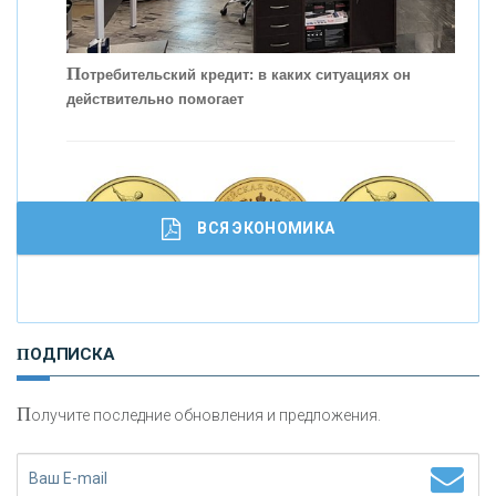
С
корость - один из главных трендов в
кредитовании бизнеса - «Интервью»
П
отребительский кредит: в каких ситуациях он
действительно помогает
ВСЯ ЭКОНОМИКА
И
нвестиционные золотые монеты как средство
ПОДПИСКА
сохранения и увеличения капитала
П
олучите последние обновления и предложения.