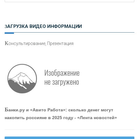
Н
етворкинг для предпринимателей
ЗАГРУЗКА ВИДЕО ИНФОРМАЦИИ
К
онсультирование, Презентация
Р
абота мечты. Что банки делают для того, чтобы
привлечь и удержать персонал - «Интервью»
О
шибки при покупке подержанного авто
Б
анки.ру и «Авито Работа»: сколько денег могут
накопить россияне в 2025 году - «Лента новостей»