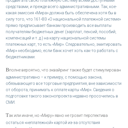
продвигать свою платежную систему всеми доступными
средствами, и прежде всего административными. Так, кое-
какая эмиссия «Мира» должна быть обеспечена хотя бы в
силу того, что 161-ФЗ «О национальной платежной системе»
прямо предписывает банкам производить все выплаты
получателям бюджетных денег (зарплат, пенсий, пособий,
компенсаций и т. д.) на карту национальной системы
платежных карт, то есть «Мир». Следовательно, эмитировать
«Мир» необходимо, если банк хочет хоть как-то работать с
бюджетниками.
В
полне вероятно, что эквайринг также будет стимулирован
административно – к примеру, с помощью закона,
обязывающего все торговые предприятия, вне зависимости
от оборота, принимать к оплате карты «Мир». Сведения о
подготовке такого законопроекта недавно просочились в
СМИ.
Т
ак или иначе, но «Миру» явно не грозит перспектива
остаться «неплатежной» картой из-за отсутствия