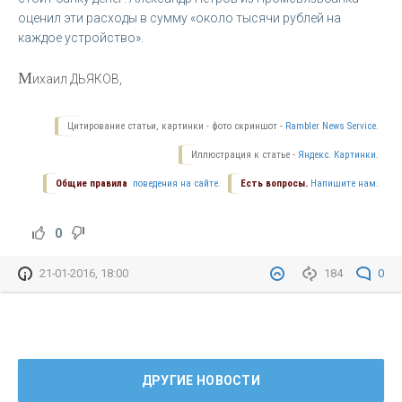
оценил эти расходы в сумму «около тысячи рублей на
каждое устройство».
М
ихаил ДЬЯКОВ,
Цитирование статьи, картинки - фото скриншот -
Rambler News Service.
Иллюстрация к статье -
Яндекс. Картинки.
Общие правила
поведения на сайте.
Есть вопросы.
Напишите нам.
0
21-01-2016, 18:00
184
0
ДРУГИЕ НОВОСТИ