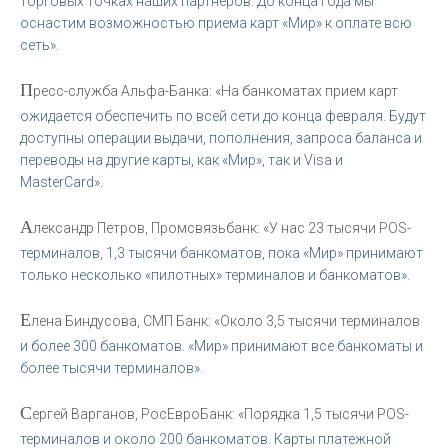
торговых точках наших партнеров. До конца года мы
оснастим возможностью приема карт «Мир» к оплате всю
сеть».
П
ресс-служба Альфа-Банка: «На банкоматах прием карт
ожидается обеспечить по всей сети до конца февраля. Будут
доступны операции выдачи, пополнения, запроса баланса и
переводы на другие карты, как «Мир», так и Visa и
МasterСard».
А
лександр Петров, Промсвязьбанк: «У нас 23 тысячи POS-
терминалов, 1,3 тысячи банкоматов, пока «Мир» принимают
только несколько «пилотных» терминалов и банкоматов».
Е
лена Биндусова, СМП Банк: «Около 3,5 тысячи терминалов
и более 300 банкоматов. «Мир» принимают все банкоматы и
более тысячи терминалов».
С
ергей Варганов, РосЕвроБанк: «Порядка 1,5 тысячи POS-
терминалов и около 200 банкоматов. Карты платежной