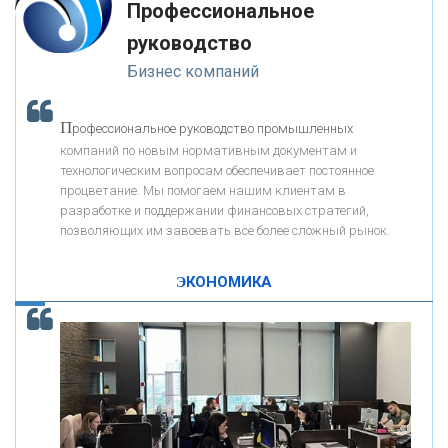
Профессиональное
«ЗАПСИБКОМБАНК»
руководство
Бизнес компаний
«РОСЕВРОБАНК»
П
рофессиональное руководство промышленных
«ПРЕСС-СЛУЖБА ВТБ24»
компаний по новым нормативным документам и
технологическим вопросам обеспечивает постоянное
процветание. Мы помогаем нашим клиентам в
«АВТОГРАДБАНК»
разработке и поддержании финансовых стратегий,
позволяющих им завоевать все более сложный рынок.
К
ак Система быстрых платежей за пять лет
«ПРОМРЕГИОНБАНК»
изменила финансовый рынок - «Интервью»
ЭКОНОМИКА
ОНАС
КОНТАКТЫ