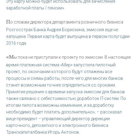
Эту карту можно будет использовать для зачисления
заработной платы / пенсии».
П
о словам директора департамента розничного бизнеса
Росгосстрах Банка Андрея Борискина, эмиссия еще не
запущена. Первая карта будет выпущена в первом полугодии
2016 года.
«М
ы пока не приступали к проекту по эмиссии. В настоящее
время платежная система «Мир» запустила пилотный
проект, по окончании которого будут отлажены все
процессы и схемы работы, после чего для многих банков
станет возможным точнее определиться со сроками.
Принятие решения о времени запуска эмиссии для банков
также связано с себестоимостью доработок IT-систем. По
итогам пилота возможны изменения, и за доработку
необходимо будет платить дополнительно», – рассказал
вице-президент – управляющий директор дирекции
карточного, депозитного и электронного бизнеса
Транскапиталбанка Игорь Антонов.