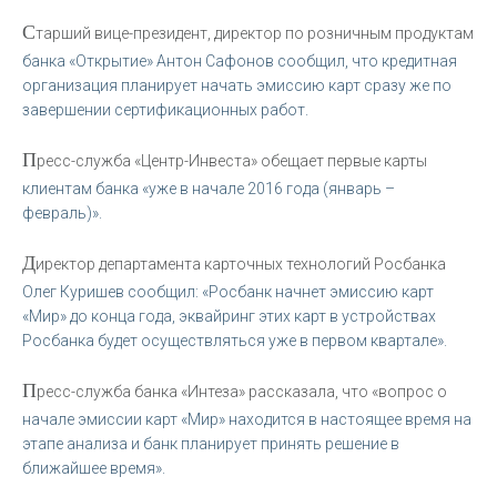
С
тарший вице-президент, директор по розничным продуктам
банка «Открытие» Антон Сафонов сообщил, что кредитная
организация планирует начать эмиссию карт сразу же по
завершении сертификационных работ.
П
ресс-служба «Центр-Инвеста» обещает первые карты
клиентам банка «уже в начале 2016 года (январь –
февраль)».
Д
иректор департамента карточных технологий Росбанка
Олег Куришев сообщил: «Росбанк начнет эмиссию карт
«Мир» до конца года, эквайринг этих карт в устройствах
Росбанка будет осуществляться уже в первом квартале».
П
ресс-служба банка «Интеза» рассказала, что «вопрос о
начале эмиссии карт «Мир» находится в настоящее время на
этапе анализа и банк планирует принять решение в
ближайшее время».