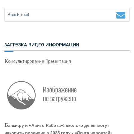
Н
етворкинг для предпринимателей
ЗАГРУЗКА ВИДЕО ИНФОРМАЦИИ
К
онсультирование, Презентация
О
шибки при покупке подержанного авто
Р
абота мечты. Что банки делают для того, чтобы
Б
анки.ру и «Авито Работа»: сколько денег могут
привлечь и удержать персонал - «Интервью»
накопить россияне в 2025 году - «Лента новостей»