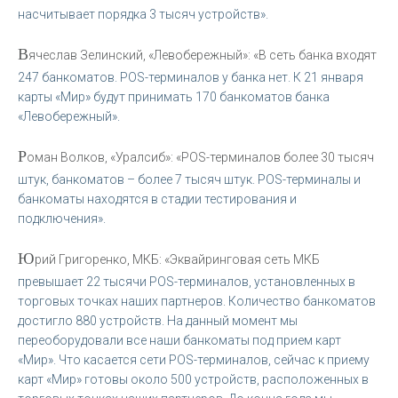
насчитывает порядка 3 тысяч устройств».
В
ячеслав Зелинский, «Левобережный»: «В сеть банка входят
247 банкоматов. POS-терминалов у банка нет. К 21 января
карты «Мир» будут принимать 170 банкоматов банка
«Левобережный».
Р
оман Волков, «Уралсиб»: «POS-терминалов более 30 тысяч
штук, банкоматов – более 7 тысяч штук. POS-терминалы и
банкоматы находятся в стадии тестирования и
подключения».
Ю
рий Григоренко, МКБ: «Эквайринговая сеть МКБ
превышает 22 тысячи POS-терминалов, установленных в
торговых точках наших партнеров. Количество банкоматов
достигло 880 устройств. На данный момент мы
переоборудовали все наши банкоматы под прием карт
«Мир». Что касается сети POS-терминалов, сейчас к приему
карт «Мир» готовы около 500 устройств, расположенных в