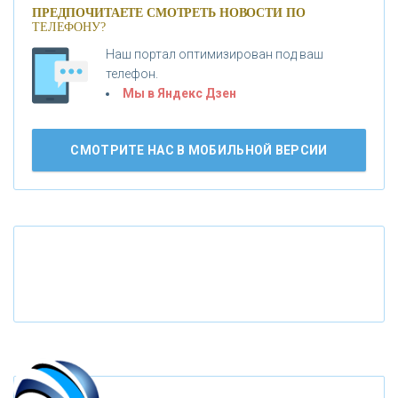
ПРЕДПОЧИТАЕТЕ СМОТРЕТЬ НОВОСТИ ПО
ТЕЛЕФОНУ?
«АБСОЛЮТ БАНК»
Наш портал оптимизирован под ваш
телефон.
Б
«БАНК ВОЗРОЖДЕНИЕ»
анки.ру обновил логотип впервые за 19 лет -
Мы в Яндекс Дзен
«Лента новостей»
АО «КРЕДИТ ЕВРОПА БАНК»
СМОТРИТЕ НАС В МОБИЛЬНОЙ ВЕРСИИ
«ТАТФОНДБАНК»
«РОССИЙСКИЙ КАПИТАЛ»
«НАЦИОНАЛЬНЫЙ КЛИРИНГОВЫЙ ЦЕНТР»
«ФК ОТКРЫТИЕ»