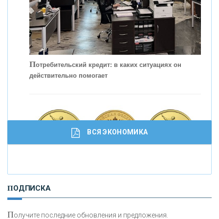
П
отребительский кредит: в каких ситуациях он
действительно помогает
С
корость - один из главных трендов в
кредитовании бизнеса - «Интервью»
ВСЯ ЭКОНОМИКА
И
нвестиционные золотые монеты как средство
ПОДПИСКА
сохранения и увеличения капитала
П
олучите последние обновления и предложения.