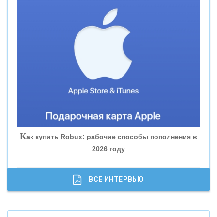
«СМП БАНК»
«ВНЕШПРОМБАНК»
«БАНК ЮГРА»
«БАНК ГЛОБЭКС»
«СОВКОМБАНК»
К
ак купить Robux: рабочие способы пополнения в
2026 году
«ТРАСТ»
«ГАЗПРОМБАНК»
ВСЕ ИНТЕРВЬЮ
«МОСКОВСКИЙ КРЕДИТНЫЙ БАНК»