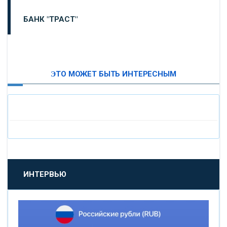
БАНК "ТРАСТ"
ВТБ24
ЭТО МОЖЕТ БЫТЬ ИНТЕРЕСНЫМ
«МОСКОВСКИЙ ИНДУСТРИАЛЬНЫЙ БАНК»
«ПАО МОСОБЛБАНК»
«БАНК САНКТ-ПЕТЕРБУРГ»
«ПРОМСВЯЗЬБАНК»
ИНТЕРВЬЮ
«НОВИКОМБАНК»