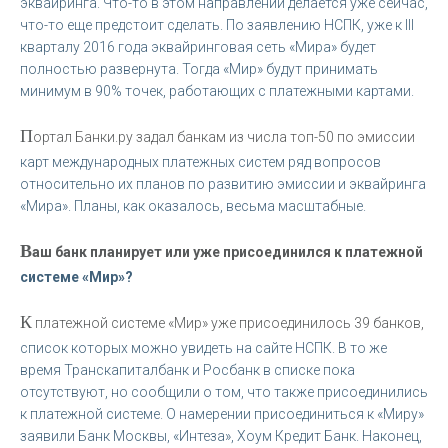
эквайринга. Что-то в этом направлении делается уже сейчас,
что-то еще предстоит сделать. По заявлению НСПК, уже к III
кварталу 2016 года эквайринговая сеть «Мира» будет
полностью развернута. Тогда «Мир» будут принимать
минимум в 90% точек, работающих с платежными картами.
П
ортал Банки.ру задал банкам из числа топ-50 по эмиссии
карт международных платежных систем ряд вопросов
относительно их планов по развитию эмиссии и эквайринга
«Мира». Планы, как оказалось, весьма масштабные.
В
аш банк планирует или уже присоединился к платежной
системе «Мир»?
К
платежной системе «Мир» уже присоединилось 39 банков,
список которых можно увидеть на сайте НСПК. В то же
время Транскапиталбанк и Росбанк в списке пока
отсутствуют, но сообщили о том, что также присоединились
к платежной системе. О намерении присоединиться к «Миру»
заявили Банк Москвы, «Интеза», Хоум Кредит Банк. Наконец,