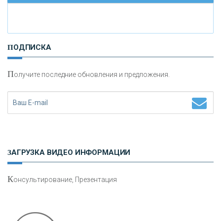
И
нвестиционные золотые монеты как средство
ПОДПИСКА
сохранения и увеличения капитала
П
олучите последние обновления и предложения.
Н
етворкинг для предпринимателей
ЗАГРУЗКА ВИДЕО ИНФОРМАЦИИ
К
онсультирование, Презентация