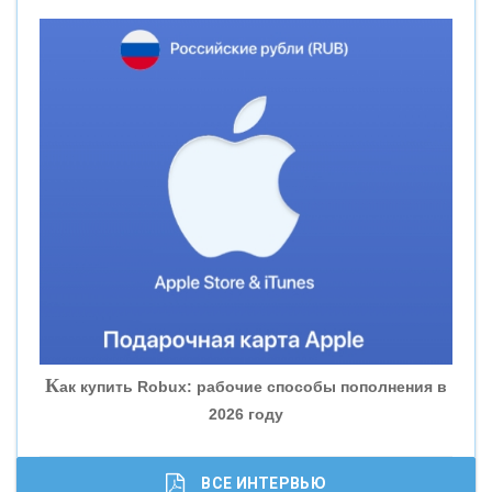
«НОВИКОМБАНК»
«СМП БАНК»
«ВНЕШПРОМБАНК»
«БАНК ЮГРА»
«БАНК ГЛОБЭКС»
«СОВКОМБАНК»
К
ак купить Robux: рабочие способы пополнения в
2026 году
«ТРАСТ»
«ГАЗПРОМБАНК»
ВСЕ ИНТЕРВЬЮ