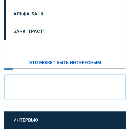
АЛЬФА-БАНК
БАНК "ТРАСТ"
ВТБ24
ЭТО МОЖЕТ БЫТЬ ИНТЕРЕСНЫМ
«МОСКОВСКИЙ ИНДУСТРИАЛЬНЫЙ БАНК»
«ПАО МОСОБЛБАНК»
«БАНК САНКТ-ПЕТЕРБУРГ»
«ПРОМСВЯЗЬБАНК»
ИНТЕРВЬЮ