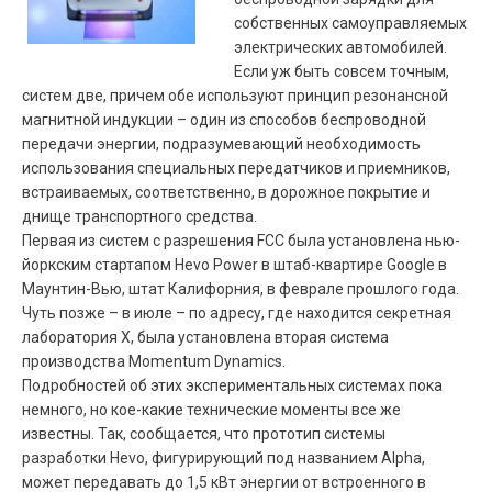
собственных самоуправляемых
электрических автомобилей.
Если уж быть совсем точным,
систем две, причем обе используют принцип резонансной
магнитной индукции – один из способов беспроводной
передачи энергии, подразумевающий необходимость
использования специальных передатчиков и приемников,
встраиваемых, соответственно, в дорожное покрытие и
днище транспортного средства.
Первая из систем с разрешения
FCC
была установлена нью-
йоркским стартапом Hevo Power в штаб-квартире Google в
Маунтин-Вью, штат Калифорния, в феврале прошлого года.
Чуть позже – в июле – по адресу, где находится секретная
лаборатория X, была установлена вторая система
производства Momentum Dynamics.
Подробностей об этих экспериментальных системах пока
немного, но кое-какие технические моменты все же
известны. Так, сообщается, что прототип системы
разработки Hevo, фигурирующий под названием Alpha,
может передавать до 1,5 кВт энергии от встроенного в