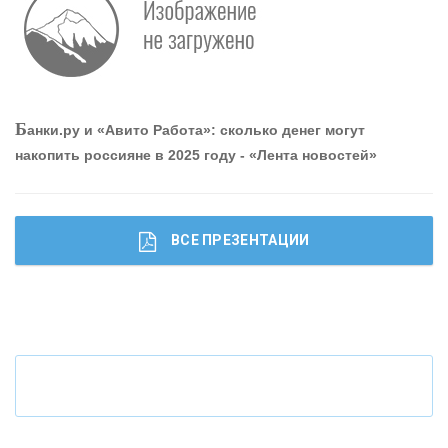
Р
абота мечты. Что банки делают для того, чтобы
привлечь и удержать персонал - «Интервью»
О
шибки при покупке подержанного авто
Б
анки.ру и «Авито Работа»: сколько денег могут
накопить россияне в 2025 году - «Лента новостей»
ВСЕ ПРЕЗЕНТАЦИИ
Ч
то будет с наличными деньгами при цифровом
рубле