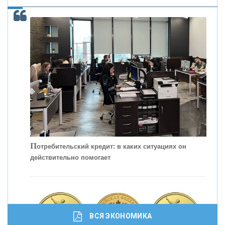
С
корость - один из главных трендов в
кредитовании бизнеса - «Интервью»
П
отребительский кредит: в каких ситуациях он
действительно помогает
ВСЯ ЭКОНОМИКА