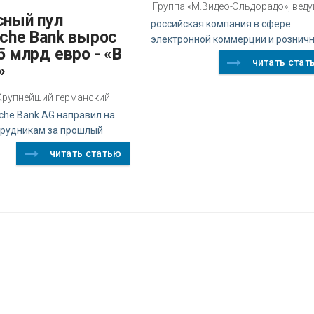
Группа «М.Видео-Эльдорадо», вед
российская компания в сфере
sche Bank вырос
электронной коммерции и рознич
5 млрд евро - «В
читать стат
»
z Крупнейший германский
che Bank AG направил на
трудникам за прошлый
читать статью