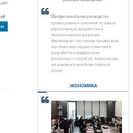
«Интервью»
ущая
«ЗАПСИБКОМБАНК»
П
ной
рофессиональное руководство
«РОСЕВРОБАНК»
промышленных компаний по новым
ью
нормативным документам и
технологическим вопросам
«ПРЕСС-СЛУЖБА ВТБ24»
обеспечивает постоянное процветание.
Мы помогаем нашим клиентам в
разработке и поддержании
«АВТОГРАДБАНК»
финансовых стратегий, позволяющих
им завоевать все более сложный
рынок.
«ПРОМРЕГИОНБАНК»
ЭКОНОМИКА
С
корость - один из главных трендов в
ОНАС
кредитовании бизнеса - «Интервью»
КОНТАКТЫ