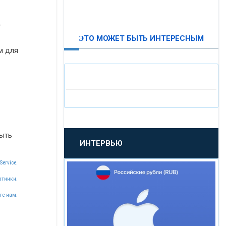
ВТБ24
т
ЭТО МОЖЕТ БЫТЬ ИНТЕРЕСНЫМ
«МОСКОВСКИЙ
м для
ИНДУСТРИАЛЬНЫЙ БАНК»
«ПАО МОСОБЛБАНК»
«БАНК САНКТ-ПЕТЕРБУРГ»
ыть
ИНТЕРВЬЮ
«ПРОМСВЯЗЬБАНК»
Service.
«НОВИКОМБАНК»
ртинки.
те нам.
«СМП БАНК»