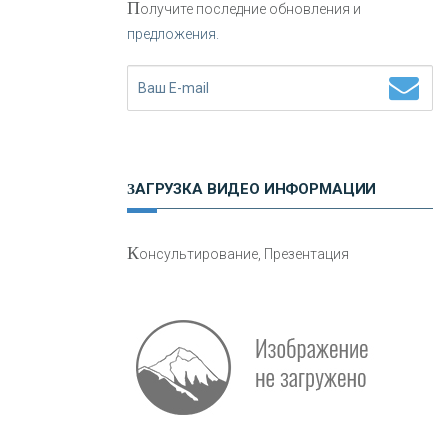
П
олучите последние обновления и
предложения.
Н
етворкинг для предпринимателей
ЗАГРУЗКА ВИДЕО ИНФОРМАЦИИ
О
шибки при покупке подержанного
К
онсультирование, Презентация
авто