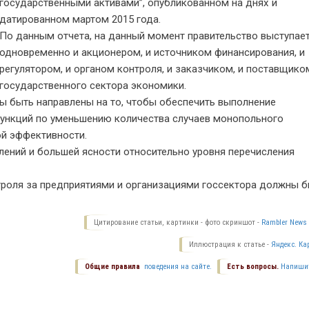
государственными активами”, опубликованном на днях и
датированном мартом 2015 года.
По данным отчета, на данный момент правительство выступае
одновременно и акционером, и источником финансирования, и
регулятором, и органом контроля, и заказчиком, и поставщико
государственного сектора экономики.
 быть направлены на то, чтобы обеспечить выполнение
ункций по уменьшению количества случаев монопольного
й эффективности.
лений и большей ясности относительно уровня перечисления
роля за предприятиями и организациями госсектора должны б
Цитирование статьи, картинки - фото скриншот -
Rambler News 
Иллюстрация к статье -
Яндекс. Ка
Общие правила
поведения на сайте.
Есть вопросы.
Напиши