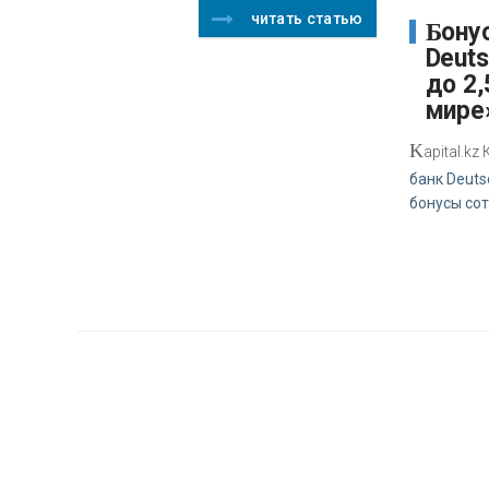
читать статью
Бонусный пул
Deut
до 2,
мире
K
apital.k
банк Deuts
бонусы со