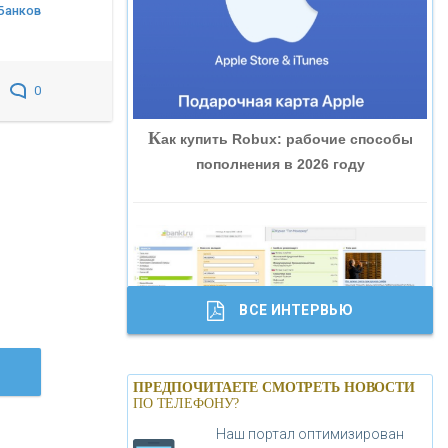
Банков
«ВНЕШПРОМБАНК»
«БАНК ЮГРА»
0
К
ак купить Robux: рабочие способы
«БАНК ГЛОБЭКС»
пополнения в 2026 году
«СОВКОМБАНК»
«ТРАСТ»
ВСЕ ИНТЕРВЬЮ
«ГАЗПРОМБАНК»
Б
анки.ру обновил логотип впервые за
«МОСКОВСКИЙ КРЕДИТНЫЙ
ПРЕДПОЧИТАЕТЕ СМОТРЕТЬ НОВОСТИ
19 лет - «Лента новостей»
ПО ТЕЛЕФОНУ?
БАНК»
Наш портал оптимизирован