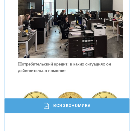
КОНТАКТЫ
П
отребительский кредит: в каких ситуациях он
действительно помогает
С
корость - один из главных трендов в
кредитовании бизнеса - «Интервью»
ВСЯ ЭКОНОМИКА
И
нвестиционные золотые монеты как средство