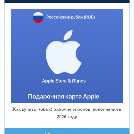
«НОВИКОМБАНК»
«СМП БАНК»
«ВНЕШПРОМБАНК»
«БАНК ЮГРА»
«БАНК ГЛОБЭКС»
«СОВКОМБАНК»
К
ак купить Robux: рабочие способы пополнения в
2026 году
«ТРАСТ»