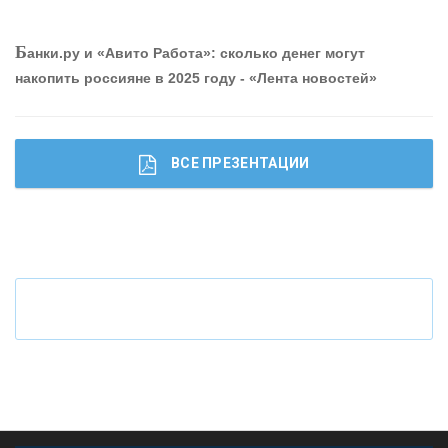
О
шибки при покупке подержанного авто
Р
абота мечты. Что банки делают для того, чтобы
Б
анки.ру и «Авито Работа»: сколько денег могут
привлечь и удержать персонал - «Интервью»
накопить россияне в 2025 году - «Лента новостей»
ВСЕ ПРЕЗЕНТАЦИИ
Ч
то будет с наличными деньгами при цифровом
рубле