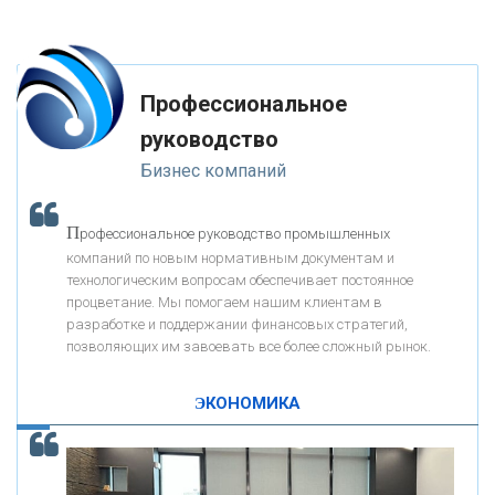
«ФК ОТКРЫТИЕ»
Профессиональное
«ЗАПСИБКОМБАНК»
руководство
Бизнес компаний
«РОСЕВРОБАНК»
П
рофессиональное руководство промышленных
«ПРЕСС-СЛУЖБА ВТБ24»
компаний по новым нормативным документам и
технологическим вопросам обеспечивает постоянное
процветание. Мы помогаем нашим клиентам в
«АВТОГРАДБАНК»
разработке и поддержании финансовых стратегий,
позволяющих им завоевать все более сложный рынок.
К
ак Система быстрых платежей за пять лет
«ПРОМРЕГИОНБАНК»
изменила финансовый рынок - «Интервью»
ЭКОНОМИКА
ОНАС