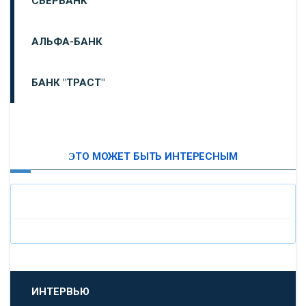
СБЕРБАНК
АЛЬФА-БАНК
БАНК "ТРАСТ"
ВТБ24
ЭТО МОЖЕТ БЫТЬ ИНТЕРЕСНЫМ
«МОСКОВСКИЙ ИНДУСТРИАЛЬНЫЙ БАНК»
«ПАО МОСОБЛБАНК»
«БАНК САНКТ-ПЕТЕРБУРГ»
«ПРОМСВЯЗЬБАНК»
ИНТЕРВЬЮ