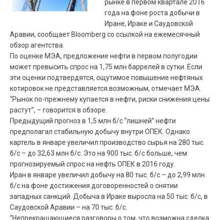
рынке в первом квартале 2016
года на фоне роста добычи в
Иране, Ираке и Саудовской
Аравии, сообщает Bloomberg со ссылкой на ежемесячный
обзор агентства.
По оценке
МЭА
, предложение нефти в первом полугодии
может превысить спрос на 1,75 млн баррелей в сутки. Если
эти оценки подтвердятся, ощутимое повышение нефтяных
котировок не представляется возможным, отмечает
МЭА
.
“Рынок по-прежнему купается в нефти, риски снижения цены
растут”, – говорится в обзоре.
Предыдущий прогноз в 1,5 млн б/с “лишней” нефти
предполагал стабильную добычу внутри
ОПЕК
. Однако
картель в январе увеличил производство сырья на 280 тыс.
б/с – до 32,63 млн б/с. Это на 900 тыс. б/с больше, чем
прогнозируемый спрос на нефть
ОПЕК
в 2016 году.
Иран в январе увеличил добычу на 80 тыс. б/с – до 2,99 млн
б/с на фоне достижения договоренностей о снятии
западных санкций. Добыча в Ираке выросла на 50 тыс. б/с, в
Саудовской Аравии – на 70 тыс. б/с.
“Непрекращающиеся разговоры о том, что возможна сделка