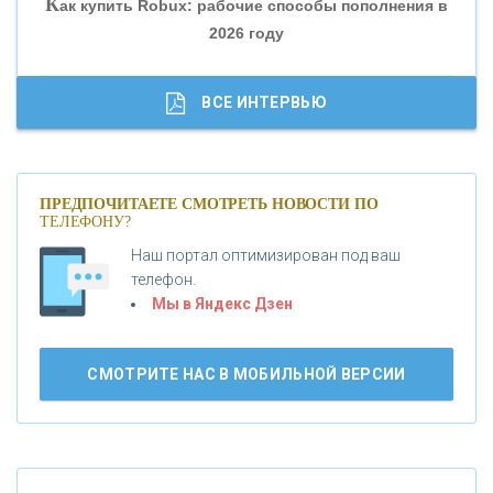
К
ак купить Robux: рабочие способы пополнения в
2026 году
«ТРАСТ»
«ГАЗПРОМБАНК»
ВСЕ ИНТЕРВЬЮ
«МОСКОВСКИЙ КРЕДИТНЫЙ БАНК»
ПРЕДПОЧИТАЕТЕ СМОТРЕТЬ НОВОСТИ ПО
ТЕЛЕФОНУ?
«АБСОЛЮТ БАНК»
Наш портал оптимизирован под ваш
телефон.
Б
«БАНК ВОЗРОЖДЕНИЕ»
анки.ру обновил логотип впервые за 19 лет -
Мы в Яндекс Дзен
«Лента новостей»
АО «КРЕДИТ ЕВРОПА БАНК»
СМОТРИТЕ НАС В МОБИЛЬНОЙ ВЕРСИИ
«ТАТФОНДБАНК»