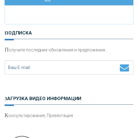
И
нвестиционные золотые монеты как средство
ПОДПИСКА
сохранения и увеличения капитала
П
олучите последние обновления и предложения.
Н
етворкинг для предпринимателей
ЗАГРУЗКА ВИДЕО ИНФОРМАЦИИ
К
онсультирование, Презентация