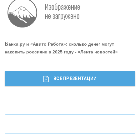
О
шибки при покупке подержанного авто
Р
абота мечты. Что банки делают для того, чтобы
Б
анки.ру и «Авито Работа»: сколько денег могут
привлечь и удержать персонал - «Интервью»
накопить россияне в 2025 году - «Лента новостей»
ВСЕ ПРЕЗЕНТАЦИИ
Ч
то будет с наличными деньгами при цифровом
рубле