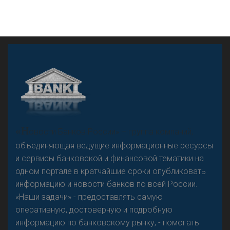
А
двокат it
«Н
овости Банков России» – группа компаний,
объединяющая ведущие информационные ресурсы
и сервисы банковской и финансовой тематики на
одном портале в кратчайшие сроки опубликовать
Р
езкого разворота на рынке автокредитов не
информацию и новости банков по всей России.
предвидится - «Интервью»
«Наши задачи» - предоставлять самую
оперативную, достоверную и подробную
информацию по банковскому рынку; - помогать