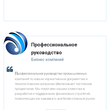
«РОССИЙСКИЙ КАПИТАЛ»
«НАЦИОНАЛЬНЫЙ КЛИРИНГОВЫЙ ЦЕНТР»
«ФК ОТКРЫТИЕ»
Профессиональное
«ЗАПСИБКОМБАНК»
руководство
Бизнес компаний
«РОСЕВРОБАНК»
П
рофессиональное руководство промышленных
«ПРЕСС-СЛУЖБА ВТБ24»
компаний по новым нормативным документам и
технологическим вопросам обеспечивает постоянное
процветание. Мы помогаем нашим клиентам в
«АВТОГРАДБАНК»
разработке и поддержании финансовых стратегий,
позволяющих им завоевать все более сложный рынок.
К
ак Система быстрых платежей за пять лет
«ПРОМРЕГИОНБАНК»
изменила финансовый рынок - «Интервью»