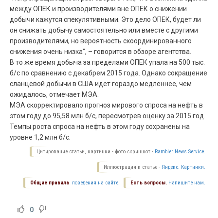
между
ОПЕК
и производителями вне
ОПЕК
о снижении
добычи кажутся спекулятивными. Это дело
ОПЕК
, будет ли
он снижать добычу самостоятельно или вместе с другими
производителями, но вероятность скоординированного
снижения очень низка”, – говорится в обзоре агентства.
В то же время добыча за пределами
ОПЕК
упала на 500 тыс.
б/с по сравнению с декабрем 2015 года. Однако сокращение
сланцевой добычи в
США
идет гораздо медленнее, чем
ожидалось, отмечает
МЭА
.
МЭА
скорректировало прогноз мирового спроса на нефть в
этом году до 95,58 млн б/с, пересмотрев оценку за 2015 год.
Темпы роста спроса на нефть в этом году сохранены на
уровне 1,2 млн б/с.
Цитирование статьи, картинки - фото скриншот -
Rambler News Service.
Иллюстрация к статье -
Яндекс. Картинки.
Общие правила
поведения на сайте.
Есть вопросы.
Напишите нам.
0