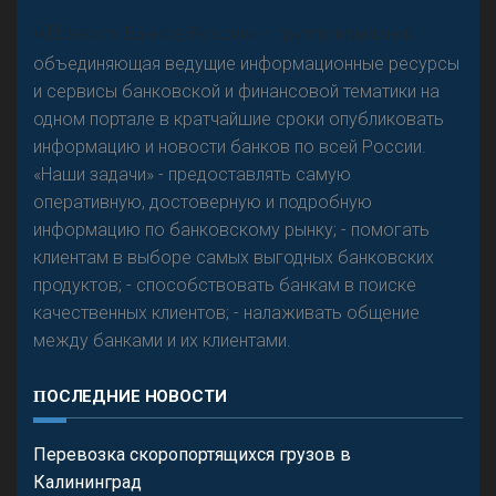
А
двокат it
Р
езкого разворота на рынке автокредитов не
«Н
овости Банков России» – группа компаний,
предвидится - «Интервью»
объединяющая ведущие информационные ресурсы
и сервисы банковской и финансовой тематики на
одном портале в кратчайшие сроки опубликовать
информацию и новости банков по всей России.
«Наши задачи» - предоставлять самую
оперативную, достоверную и подробную
информацию по банковскому рынку; - помогать
клиентам в выборе самых выгодных банковских
продуктов; - способствовать банкам в поиске
качественных клиентов; - налаживать общение
между банками и их клиентами.
ПОСЛЕДНИЕ НОВОСТИ
Перевозка скоропортящихся грузов в
Калининград