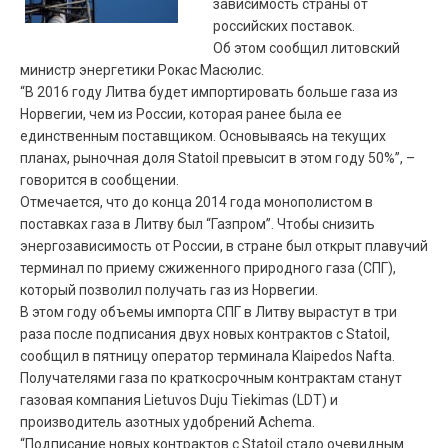
зависимость страны от
российских поставок.
Об этом сообщил литовский
министр энергетики Рокас Масюлис.
“В 2016 году Литва будет импортировать больше газа из
Норвегии, чем из России, которая ранее была ее
единственным поставщиком. Основываясь на текущих
планах, рыночная доля Statoil превысит в этом году 50%”, –
говорится в сообщении.
Отмечается, что до конца 2014 года монополистом в
поставках газа в Литву был “Газпром”. Чтобы снизить
энергозависимость от России, в стране был открыт плавучий
терминал по приему сжиженного природного газа (
СПГ
),
который позволил получать газ из Норвегии.
В этом году объемы импорта
СПГ
в Литву вырастут в три
раза после подписания двух новых контрактов с Statoil,
сообщил в пятницу оператор терминала Klaipedos Nafta.
Получателями газа по краткосрочным контрактам станут
газовая компания Lietuvos Duju Tiekimas (
LDT
) и
производитель азотных удобрений Achema.
“Подписание новых контрактов с Statoil стало очевидным