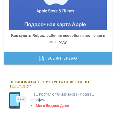
«БАНК ГЛОБЭКС»
«СОВКОМБАНК»
К
ак купить Robux: рабочие способы пополнения в
2026 году
«ТРАСТ»
«ГАЗПРОМБАНК»
ВСЕ ИНТЕРВЬЮ
«МОСКОВСКИЙ КРЕДИТНЫЙ БАНК»
ПРЕДПОЧИТАЕТЕ СМОТРЕТЬ НОВОСТИ ПО
ТЕЛЕФОНУ?
«АБСОЛЮТ БАНК»
Наш портал оптимизирован под ваш
телефон.
Б
«БАНК ВОЗРОЖДЕНИЕ»
анки.ру обновил логотип впервые за 19 лет -
Мы в Яндекс Дзен
«Лента новостей»