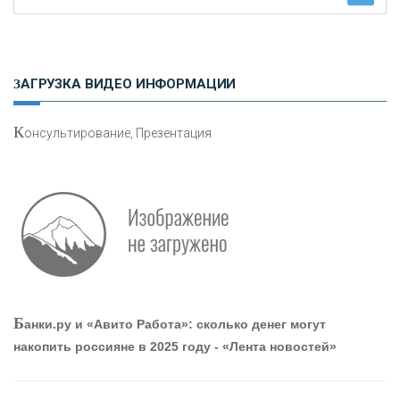
Н
етворкинг для предпринимателей
ЗАГРУЗКА ВИДЕО ИНФОРМАЦИИ
К
онсультирование, Презентация
Р
абота мечты. Что банки делают для того, чтобы
привлечь и удержать персонал - «Интервью»
О
шибки при покупке подержанного авто
Б
анки.ру и «Авито Работа»: сколько денег могут
накопить россияне в 2025 году - «Лента новостей»