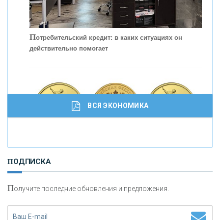
С
корость - один из главных трендов в
кредитовании бизнеса - «Интервью»
П
отребительский кредит: в каких ситуациях он
действительно помогает
ВСЯ ЭКОНОМИКА
И
нвестиционные золотые монеты как средство
ПОДПИСКА
сохранения и увеличения капитала
П
олучите последние обновления и предложения.