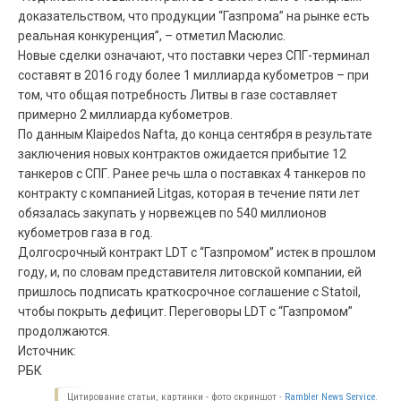
доказательством, что продукции “Газпрома” на рынке есть
реальная конкуренция”, – отметил Масюлис.
Новые сделки означают, что поставки через
СПГ
-терминал
составят в 2016 году более 1 миллиарда кубометров – при
том, что общая потребность Литвы в газе составляет
примерно 2 миллиарда кубометров.
По данным Klaipedos Nafta, до конца сентября в результате
заключения новых контрактов ожидается прибытие 12
танкеров с
СПГ
. Ранее речь шла о поставках 4 танкеров по
контракту с компанией Litgas, которая в течение пяти лет
обязалась закупать у норвежцев по 540 миллионов
кубометров газа в год.
Долгосрочный контракт
LDT
с “Газпромом” истек в прошлом
году, и, по словам представителя литовской компании, ей
пришлось подписать краткосрочное соглашение с Statoil,
чтобы покрыть дефицит. Переговоры
LDT
с “Газпромом”
продолжаются.
Источник:
РБК
Цитирование статьи, картинки - фото скриншот -
Rambler News Service.