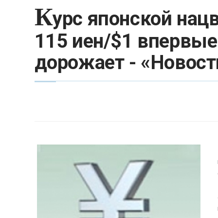
К
урс японской на
115 иен/$1 впервые 
дорожает - «Новост