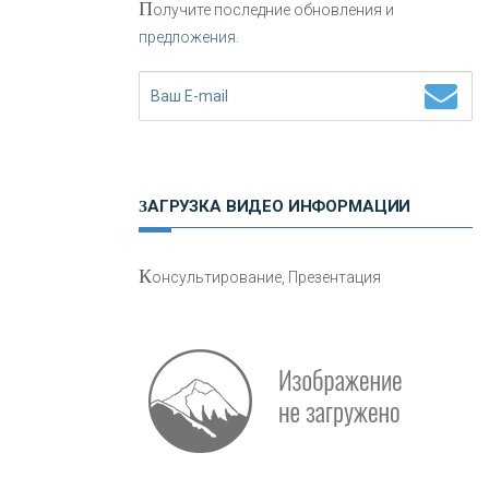
П
олучите последние обновления и
предложения.
Н
етворкинг для предпринимателей
ЗАГРУЗКА ВИДЕО ИНФОРМАЦИИ
О
шибки при покупке подержанного
К
онсультирование, Презентация
авто