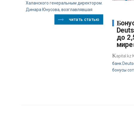
Халанского генеральным директором.
Динара Юнусова, возглавлявшая
читать статью
Бонусный пул
Deut
до 2,
мире
K
apital.k
банк Deuts
бонусы со