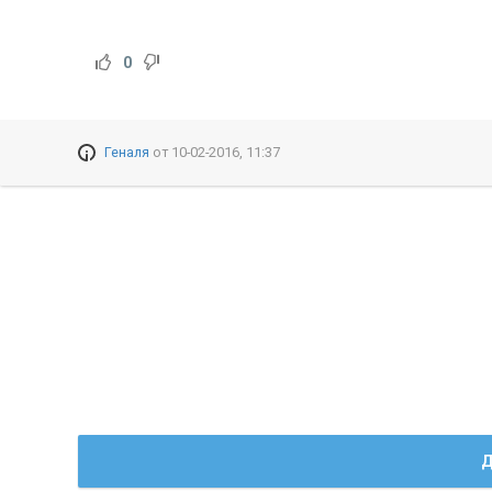
0
Геналя
от
10-02-2016, 11:37
Д