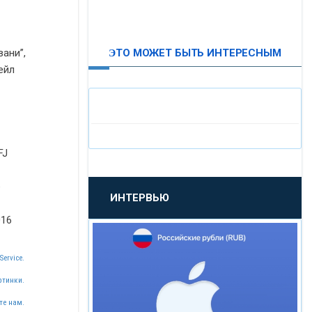
ю
ВТБ24
ЭТО МОЖЕТ БЫТЬ ИНТЕРЕСНЫМ
ани”,
«МОСКОВСКИЙ
ейл
ИНДУСТРИАЛЬНЫЙ БАНК»
«ПАО МОСОБЛБАНК»
FJ
«БАНК САНКТ-ПЕТЕРБУРГ»
е
ИНТЕРВЬЮ
«ПРОМСВЯЗЬБАНК»
016
«НОВИКОМБАНК»
Service.
ртинки.
«СМП БАНК»
те нам.