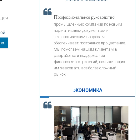
«Интервью»
«ЗАПСИБКОМБАНК»
П
рофессиональное руководство
ущая
«РОСЕВРОБАНК»
промышленных компаний по новым
нормативным документам и
ной
технологическим вопросам
«ПРЕСС-СЛУЖБА ВТБ24»
ью
обеспечивает постоянное процветание.
Мы помогаем нашим клиентам в
разработке и поддержании
«АВТОГРАДБАНК»
финансовых стратегий, позволяющих
им завоевать все более сложный
рынок.
«ПРОМРЕГИОНБАНК»
ЭКОНОМИКА
С
корость - один из главных трендов в
ОНАС
кредитовании бизнеса - «Интервью»
КОНТАКТЫ