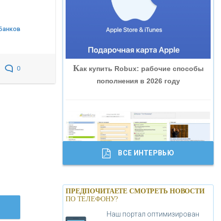
«ВНЕШПРОМБАНК»
Банков
«БАНК ЮГРА»
К
ак купить Robux: рабочие способы
0
«БАНК ГЛОБЭКС»
пополнения в 2026 году
«СОВКОМБАНК»
«ТРАСТ»
ВСЕ ИНТЕРВЬЮ
«ГАЗПРОМБАНК»
Б
анки.ру обновил логотип впервые за
«МОСКОВСКИЙ КРЕДИТНЫЙ
ПРЕДПОЧИТАЕТЕ СМОТРЕТЬ НОВОСТИ
19 лет - «Лента новостей»
ПО ТЕЛЕФОНУ?
БАНК»
Наш портал оптимизирован