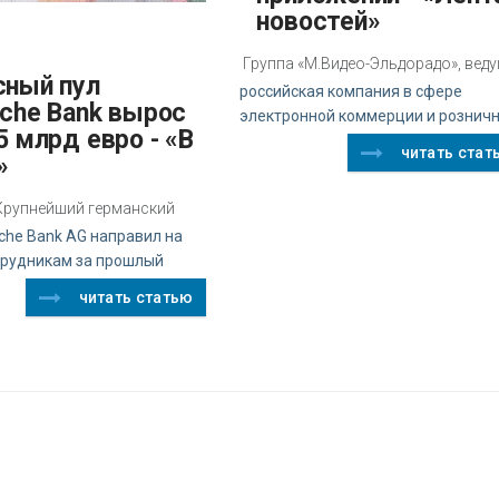
новостей»
Группа «М.Видео-Эльдорадо», вед
российская компания в сфере
sche Bank вырос
электронной коммерции и рознич
5 млрд евро - «В
читать стат
»
z Крупнейший германский
che Bank AG направил на
трудникам за прошлый
читать статью