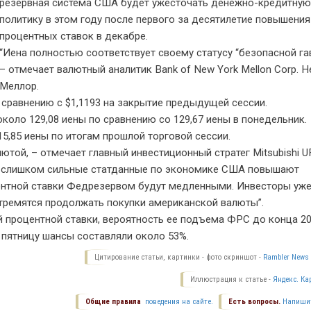
резервная система
США
будет ужесточать денежно-кредитну
политику в этом году после первого за десятилетие повышения
процентных ставок в декабре.
“Иена полностью соответствует своему статусу “безопасной гав
– отмечает валютный аналитик Bank of New York Mellon Corp. Н
Меллор.
о сравнению с $1,1193 на закрытие предыдущей сессии.
коло 129,08 иены по сравнению со 129,67 иены в понедельник.
5,85 иены по итогам прошлой торговой сессии.
ютой, – отмечает главный инвестиционный стратег Mitsubishi
U
 Не слишком сильные статданные по экономике
США
повышают
центной ставки Федрезервом будут медленными. Инвесторы уж
тремятся продолжать покупки американской валюты”.
 процентной ставки, вероятность ее подъема
ФРС
до конца 2
 пятницу шансы составляли около 53%.
Цитирование статьи, картинки - фото скриншот -
Rambler News 
Иллюстрация к статье -
Яндекс. Ка
Общие правила
поведения на сайте.
Есть вопросы.
Напиши