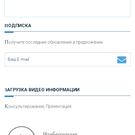
И
нвестиционные золотые монеты как средство
ПОДПИСКА
сохранения и увеличения капитала
П
олучите последние обновления и предложения.
Н
етворкинг для предпринимателей
ЗАГРУЗКА ВИДЕО ИНФОРМАЦИИ
К
онсультирование, Презентация