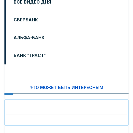
ВСЕ ВИДЕО ДНЯ
СБЕРБАНК
АЛЬФА-БАНК
БАНК "ТРАСТ"
ВТБ24
ЭТО МОЖЕТ БЫТЬ ИНТЕРЕСНЫМ
«МОСКОВСКИЙ ИНДУСТРИАЛЬНЫЙ БАНК»
«ПАО МОСОБЛБАНК»
«БАНК САНКТ-ПЕТЕРБУРГ»