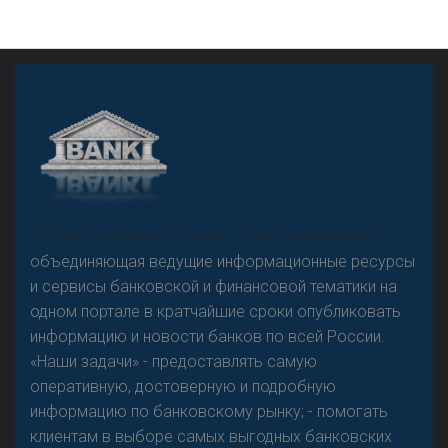
А
двокат it
«Н
овости Банков России» – группа компаний,
объединяющая ведущие информационные ресурсы
и сервисы банковской и финансовой тематики на
одном портале в кратчайшие сроки опубликовать
Р
езкого разворота на рынке автокредитов не
информацию и новости банков по всей России.
предвидится - «Интервью»
«Наши задачи» - предоставлять самую
оперативную, достоверную и подробную
информацию по банковскому рынку; - помогать
клиентам в выборе самых выгодных банковских