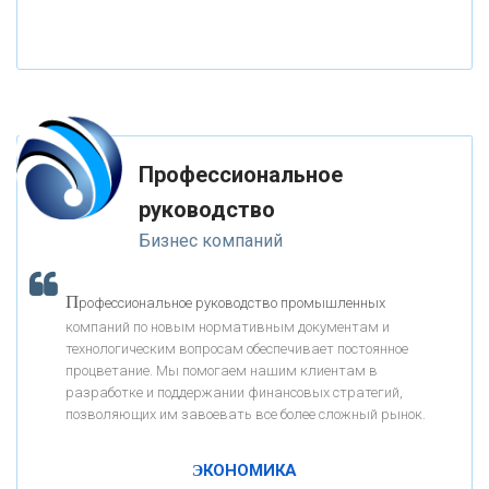
«НАЦИОНАЛЬНЫЙ КЛИРИНГОВЫЙ ЦЕНТР»
«ФК ОТКРЫТИЕ»
Профессиональное
«ЗАПСИБКОМБАНК»
руководство
Бизнес компаний
«РОСЕВРОБАНК»
П
рофессиональное руководство промышленных
«ПРЕСС-СЛУЖБА ВТБ24»
компаний по новым нормативным документам и
технологическим вопросам обеспечивает постоянное
процветание. Мы помогаем нашим клиентам в
«АВТОГРАДБАНК»
разработке и поддержании финансовых стратегий,
позволяющих им завоевать все более сложный рынок.
К
ак Система быстрых платежей за пять лет
«ПРОМРЕГИОНБАНК»
изменила финансовый рынок - «Интервью»
ЭКОНОМИКА