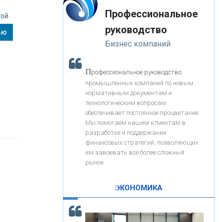
«Интервью»
-- Лучшее, что можно сделать с хорошим советом, это
«ЗАПСИБКОМБАНК»
Профессиональное
пропустить его мимо ушей. Он никогда не бывает
ной
полезен никому, кроме того, кто его дал.
руководство
ью
-- Люблю давать советы и очень не люблю, когда их
«РОСЕВРОБАНК»
Бизнес компаний
дают мне.
«ПРЕСС-СЛУЖБА ВТБ24»
П
рофессиональное руководство
промышленных компаний по новым
нормативным документам и
«АВТОГРАДБАНК»
технологическим вопросам
обеспечивает постоянное процветание.
Мы помогаем нашим клиентам в
«ПРОМРЕГИОНБАНК»
разработке и поддержании
финансовых стратегий, позволяющих
им завоевать все более сложный
С
корость - один из главных трендов в
ОНАС
рынок.
кредитовании бизнеса - «Интервью»
КОНТАКТЫ
ЭКОНОМИКА