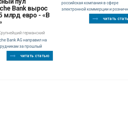
российская компания в сфере
sche Bank вырос
электронной коммерции и рознич
5 млрд евро - «В
читать стат
»
z Крупнейший германский
che Bank AG направил на
трудникам за прошлый
читать статью