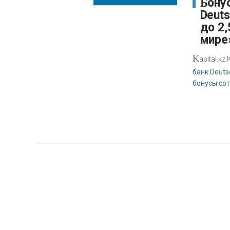
Бонусный пул
Deut
до 2,
мире
K
apital.k
банк Deuts
бонусы со