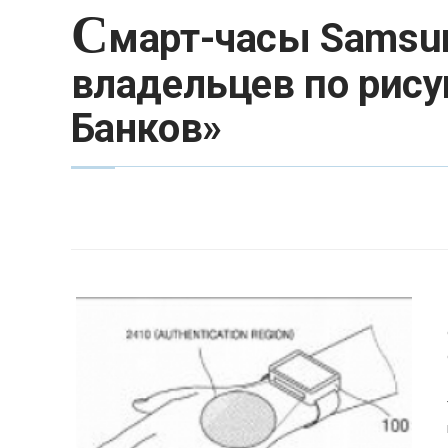
С
март-часы Samsun
владельцев по рису
Банков»