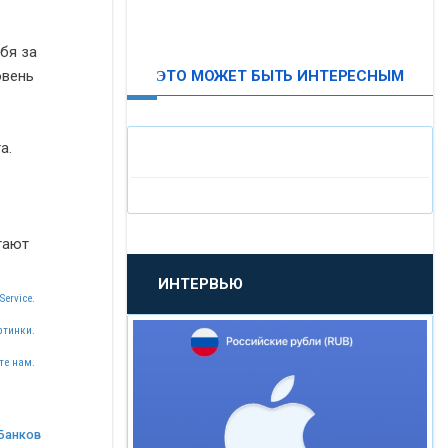
ВТБ24
бя за
ЭТО МОЖЕТ БЫТЬ ИНТЕРЕСНЫМ
овень
«МОСКОВСКИЙ
ИНДУСТРИАЛЬНЫЙ БАНК»
а.
«ПАО МОСОБЛБАНК»
«БАНК САНКТ-ПЕТЕРБУРГ»
тают
ИНТЕРВЬЮ
«ПРОМСВЯЗЬБАНК»
Service.
ртинки.
«НОВИКОМБАНК»
те нам.
«СМП БАНК»
Банков