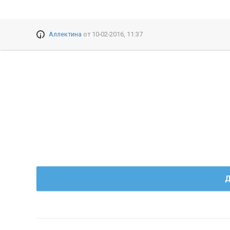
Аллектина
от
10-02-2016, 11:37
Д