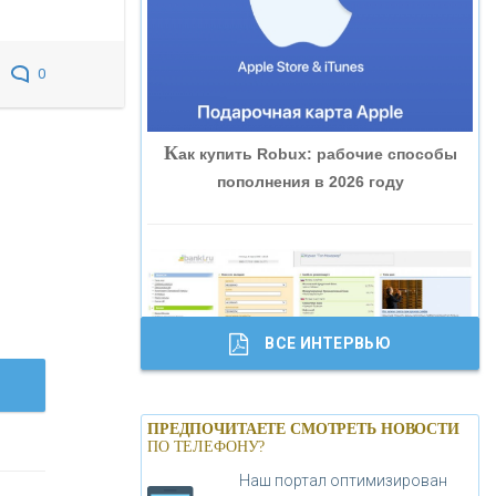
«ВНЕШПРОМБАНК»
0
«БАНК ЮГРА»
К
ак купить Robux: рабочие способы
«БАНК ГЛОБЭКС»
пополнения в 2026 году
«СОВКОМБАНК»
«ТРАСТ»
ВСЕ ИНТЕРВЬЮ
«ГАЗПРОМБАНК»
Б
анки.ру обновил логотип впервые за
«МОСКОВСКИЙ КРЕДИТНЫЙ
ПРЕДПОЧИТАЕТЕ СМОТРЕТЬ НОВОСТИ
19 лет - «Лента новостей»
ПО ТЕЛЕФОНУ?
БАНК»
Наш портал оптимизирован