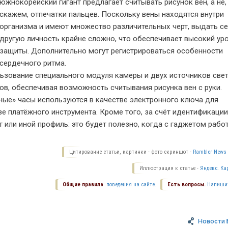
южнокорейский гигант предлагает считывать рисунок вен, а не,
скажем, отпечатки пальцев. Поскольку вены находятся внутри
организма и имеют множество различительных черт, выдать се
другую личность крайне сложно, что обеспечивает высокий ур
защиты. Дополнительно могут регистрироваться особенности
сердечного ритма.
ьзование специального модуля камеры и двух источников свет
ов, обеспечивая возможность считывания рисунка вен с руки.
мные» часы используются в качестве электронного ключа для
ве платёжного инструмента. Кроме того, за счёт идентификации
 или иной профиль: это будет полезно, когда с гаджетом рабо
Цитирование статьи, картинки - фото скриншот -
Rambler News 
Иллюстрация к статье -
Яндекс. Ка
Общие правила
поведения на сайте.
Есть вопросы.
Напиши
Новости 