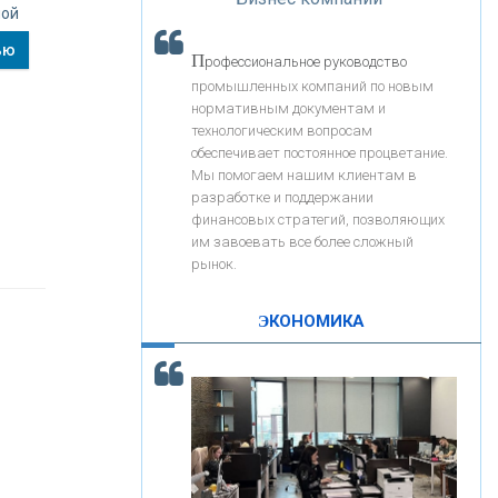
«Интервью»
ной
«ЗАПСИБКОМБАНК»
ью
П
рофессиональное руководство
«РОСЕВРОБАНК»
промышленных компаний по новым
нормативным документам и
технологическим вопросам
«ПРЕСС-СЛУЖБА ВТБ24»
обеспечивает постоянное процветание.
Мы помогаем нашим клиентам в
разработке и поддержании
«АВТОГРАДБАНК»
финансовых стратегий, позволяющих
им завоевать все более сложный
рынок.
«ПРОМРЕГИОНБАНК»
ЭКОНОМИКА
С
корость - один из главных трендов в
ОНАС
кредитовании бизнеса - «Интервью»
КОНТАКТЫ