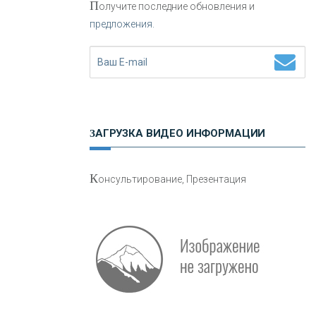
П
олучите последние обновления и
предложения.
Н
етворкинг для предпринимателей
ЗАГРУЗКА ВИДЕО ИНФОРМАЦИИ
О
шибки при покупке подержанного
К
онсультирование, Презентация
авто