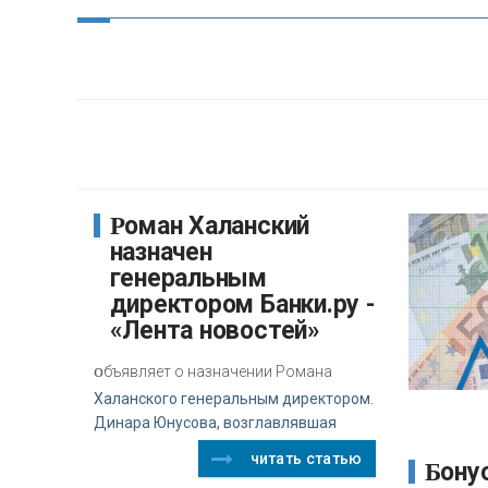
Роман Халанский
назначен
генеральным
директором Банки.ру -
«Лента новостей»
о
бъявляет о назначении Романа
Халанского генеральным директором.
Динара Юнусова, возглавлявшая
читать статью
Бонусный пул