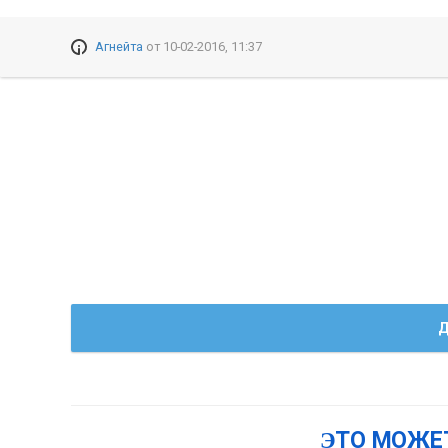
Агнейта
от
10-02-2016, 11:37
Д
ЭТО МОЖЕ