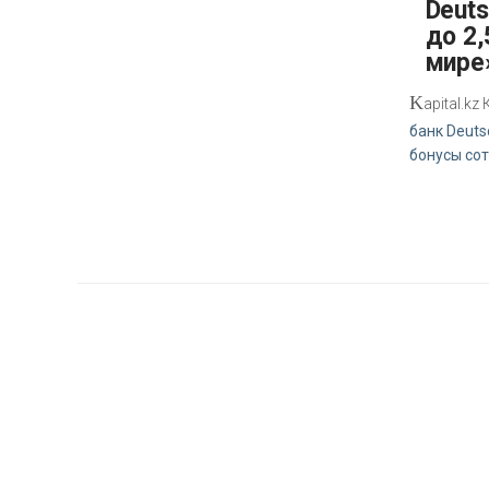
Deut
до 2,
мире
K
apital.k
банк Deuts
бонусы со