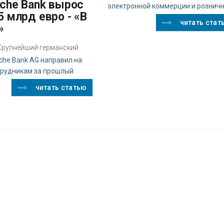
sche Bank вырос
электронной коммерции и рознич
5 млрд евро - «В
читать стат
»
z Крупнейший германский
che Bank AG направил на
трудникам за прошлый
читать статью