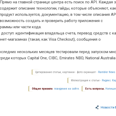
Прямо на главной странице центра есть поиск по
API
. Каждая 
содержит описание технологии, гайды, которые объясняют, ка
продукт используется, документацию, в том числе описания
AP
возможность создать и проверить работу приложения с
раммы или части кода.
 доступ: идентификация владельца счета, перевод средств с к
рнет-магазинах (такая, как Visa Checkout), сообщения о
последних нескольких месяцев тестировали перед запуском мн
реди которых Capital One,
CIBC
, Emirates
NBD
, National Australia
Цитирование статьи, картинки - фото скриншот -
Rambler News 
Иллюстрация к статье -
Яндекс. Ка
Общие правила
поведения на сайте.
Есть вопросы.
Напиши
Новости 