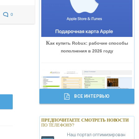
«ВНЕШПРОМБАНК»
0
«БАНК ЮГРА»
К
ак купить Robux: рабочие способы
«БАНК ГЛОБЭКС»
пополнения в 2026 году
«СОВКОМБАНК»
«ТРАСТ»
ВСЕ ИНТЕРВЬЮ
«ГАЗПРОМБАНК»
Б
анки.ру обновил логотип впервые за
«МОСКОВСКИЙ КРЕДИТНЫЙ
ПРЕДПОЧИТАЕТЕ СМОТРЕТЬ НОВОСТИ
19 лет - «Лента новостей»
ПО ТЕЛЕФОНУ?
БАНК»
Наш портал оптимизирован