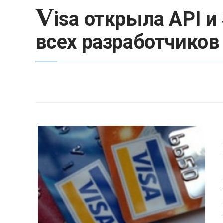
V
isa открыла API и
всех разработчиков