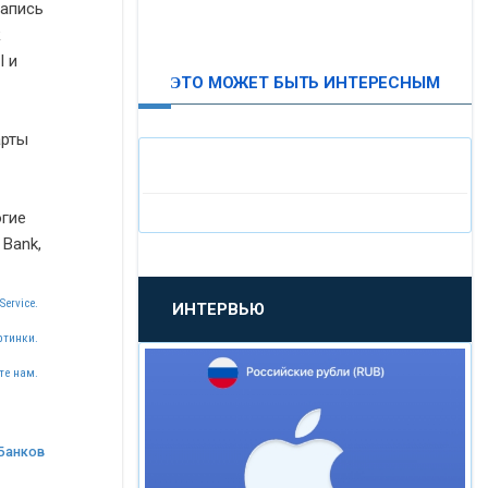
запись
ВТБ24
к
I
и
ЭТО МОЖЕТ БЫТЬ ИНТЕРЕСНЫМ
«МОСКОВСКИЙ
ИНДУСТРИАЛЬНЫЙ БАНК»
арты
«ПАО МОСОБЛБАНК»
огие
 Bank,
«БАНК САНКТ-ПЕТЕРБУРГ»
Service.
ИНТЕРВЬЮ
«ПРОМСВЯЗЬБАНК»
ртинки.
те нам.
«НОВИКОМБАНК»
«СМП БАНК»
Банков