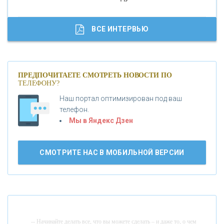
«ГАЗПРОМБАНК»
ВСЕ ИНТЕРВЬЮ
«МОСКОВСКИЙ КРЕДИТНЫЙ БАНК»
ПРЕДПОЧИТАЕТЕ СМОТРЕТЬ НОВОСТИ ПО
ТЕЛЕФОНУ?
«АБСОЛЮТ БАНК»
Наш портал оптимизирован под ваш
телефон.
Б
«БАНК ВОЗРОЖДЕНИЕ»
анки.ру обновил логотип впервые за 19 лет -
Мы в Яндекс Дзен
«Лента новостей»
АО «КРЕДИТ ЕВРОПА БАНК»
СМОТРИТЕ НАС В МОБИЛЬНОЙ ВЕРСИИ
«ТАТФОНДБАНК»
«РОССИЙСКИЙ КАПИТАЛ»
-- Начинайте делать все, что вы можете сделать – и даже то, о чем