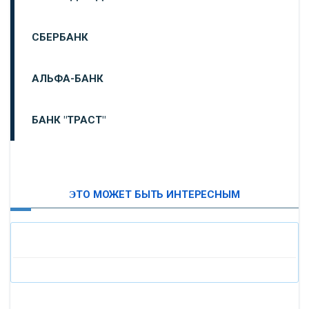
СБЕРБАНК
АЛЬФА-БАНК
БАНК "ТРАСТ"
ВТБ24
ЭТО МОЖЕТ БЫТЬ ИНТЕРЕСНЫМ
«МОСКОВСКИЙ ИНДУСТРИАЛЬНЫЙ БАНК»
«ПАО МОСОБЛБАНК»
«БАНК САНКТ-ПЕТЕРБУРГ»