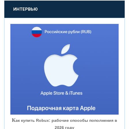
«ПРОМСВЯЗЬБАНК»
ИНТЕРВЬЮ
«НОВИКОМБАНК»
«СМП БАНК»
«ВНЕШПРОМБАНК»
«БАНК ЮГРА»
«БАНК ГЛОБЭКС»
«СОВКОМБАНК»
К
ак купить Robux: рабочие способы пополнения в
2026 году
«ТРАСТ»