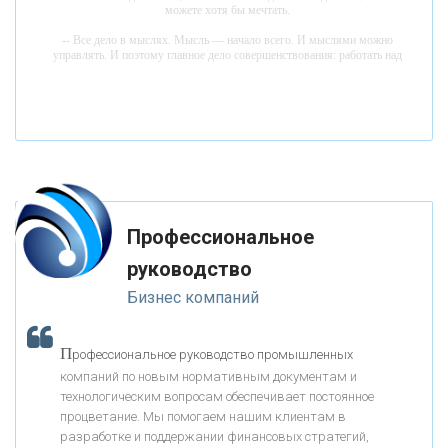
можете хотя бы мечтать.
«НАЦИОНАЛЬНЫЙ КЛИРИНГОВЫЙ ЦЕНТР»
-- Все дело в мыслях. Мысль — начало всего. И мыслями можно
управлять. И поэтому главное дело совершенствования: работать над
мыслями.
«ФК ОТКРЫТИЕ»
-- Идите уверенно по направлению к мечте. Живите той жизнью,
которую вы сами себе придумали.
-- Самое большое богатство — это ум. Самая большая нищета —
«ЗАПСИБКОМБАНК»
глупость. Из всех страхов самый пугающий — самолюбование.
-- Лучшее, что можно сделать с хорошим советом, это пропустить его
мимо ушей. Он никогда не бывает полезен никому, кроме того, кто его
«РОСЕВРОБАНК»
дал.
Профессиональное
-- Люблю давать советы и очень не люблю, когда их дают мне.
руководство
«ПРЕСС-СЛУЖБА ВТБ24»
Бизнес компаний
«АВТОГРАДБАНК»
П
рофессиональное руководство промышленных
К
компаний по новым нормативным документам и
ак Система быстрых платежей за пять лет
«ПРОМРЕГИОНБАНК»
технологическим вопросам обеспечивает постоянное
изменила финансовый рынок - «Интервью»
процветание. Мы помогаем нашим клиентам в
разработке и поддержании финансовых стратегий,