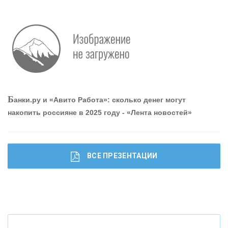
Р
абота мечты. Что банки делают для того, чтобы
привлечь и удержать персонал - «Интервью»
О
шибки при покупке подержанного авто
Б
анки.ру и «Авито Работа»: сколько денег могут
накопить россияне в 2025 году - «Лента новостей»
ВСЕ ПРЕЗЕНТАЦИИ
Ч
то будет с наличными деньгами при цифровом
рубле