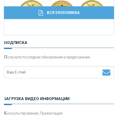
ВСЯ ЭКОНОМИКА
И
нвестиционные золотые монеты как средство
ПОДПИСКА
сохранения и увеличения капитала
П
олучите последние обновления и предложения.
Н
етворкинг для предпринимателей
ЗАГРУЗКА ВИДЕО ИНФОРМАЦИИ
К
онсультирование, Презентация