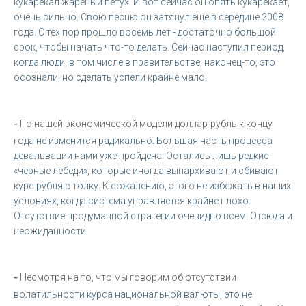
кукарекал жареный петух. И вот сейчас он опять кукарекает,
очень сильно. Свою песню он затянул еще в середине 2008
года. С тех пор прошло восемь лет - достаточно большой
срок, чтобы начать что-то делать. Сейчас наступил период,
когда люди, в том числе в правительстве, наконец-то, это
осознали, но сделать успели крайне мало.
-
По нашей экономической модели доллар-рубль к концу
года не изменится радикально. Большая часть процесса
девальвации нами уже пройдена. Остались лишь редкие
«черные лебеди», которые иногда выпархивают и сбивают
курс рубля с толку. К сожалению, этого не избежать в наших
условиях, когда система управляется крайне плохо.
Отсутствие продуманной стратегии очевидно всем. Отсюда и
неожиданности.
-
Несмотря на то, что мы говорим об отсутствии
волатильности курса национальной валюты, это не