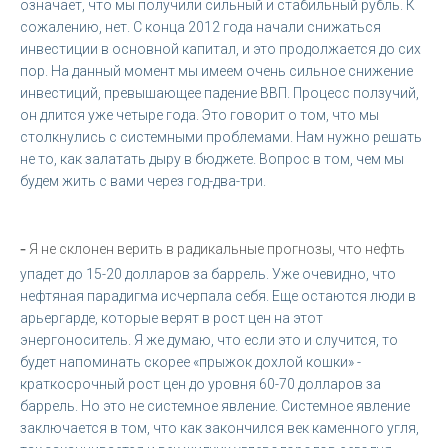
означает, что мы получили сильный и стабильный рубль. К
сожалению, нет. С конца 2012 года начали снижаться
инвестиции в основной капитал, и это продолжается до сих
пор. На данный момент мы имеем очень сильное снижение
инвестиций, превышающее падение ВВП. Процесс ползучий,
он длится уже четыре года. Это говорит о том, что мы
столкнулись с системными проблемами. Нам нужно решать
не то, как залатать дыру в бюджете. Вопрос в том, чем мы
будем жить с вами через год-два-три.
-
Я не склонен верить в радикальные прогнозы, что нефть
упадет до 15-20 долларов за баррель. Уже очевидно, что
нефтяная парадигма исчерпала себя. Еще остаются люди в
арьергарде, которые верят в рост цен на этот
энергоноситель. Я же думаю, что если это и случится, то
будет напоминать скорее «прыжок дохлой кошки» -
краткосрочный рост цен до уровня 60-70 долларов за
баррель. Но это не системное явление. Системное явление
заключается в том, что как закончился век каменного угля,