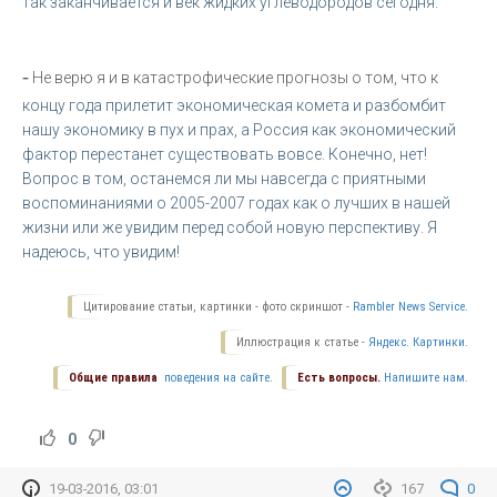
так заканчивается и век жидких углеводородов сегодня.
-
Не верю я и в катастрофические прогнозы о том, что к
концу года прилетит экономическая комета и разбомбит
нашу экономику в пух и прах, а Россия как экономический
фактор перестанет существовать вовсе. Конечно, нет!
Вопрос в том, останемся ли мы навсегда с приятными
воспоминаниями о 2005-2007 годах как о лучших в нашей
жизни или же увидим перед собой новую перспективу. Я
надеюсь, что увидим!
Цитирование статьи, картинки - фото скриншот -
Rambler News Service.
Иллюстрация к статье -
Яндекс. Картинки.
Общие правила
поведения на сайте.
Есть вопросы.
Напишите нам.
0
19-03-2016, 03:01
167
0