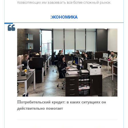
ОНАС
позволяющих им завоевать все более сложный рынок.
ЭКОНОМИКА
КОНТАКТЫ
С
корость - один из главных трендов в
кредитовании бизнеса - «Интервью»
П
отребительский кредит: в каких ситуациях он
действительно помогает