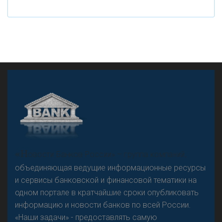
А
двокат it
Р
езкого разворота на рынке автокредитов не
«Н
овости Банков России» – группа компаний,
предвидится - «Интервью»
объединяющая ведущие информационные ресурсы
и сервисы банковской и финансовой тематики на
одном портале в кратчайшие сроки опубликовать
информацию и новости банков по всей России.
«Наши задачи» - предоставлять самую