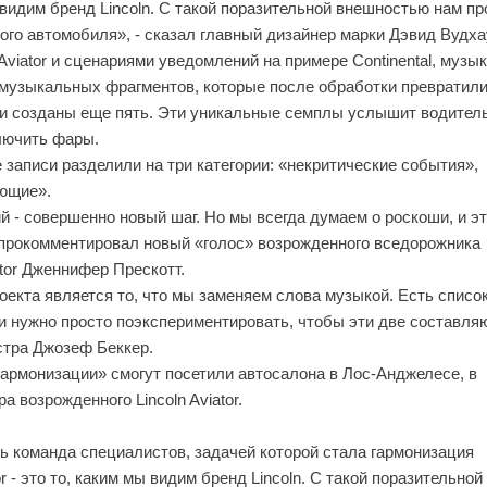
видим бренд Lincoln. С такой поразительной внешностью нам пр
го автомобиля», - сказал главный дизайнер марки Дэвид Вудха
viator и сценариями уведомлений на примере Continental, музы
 музыкальных фрагментов, которые после обработки превратили
ли созданы еще пять. Эти уникальные семплы услышит водитель
лючить фары.
се записи разделили на три категории: «некритические события»,
ющие».
- совершенно новый шаг. Но мы всегда думаем о роскоши, и э
- прокомментировал новый «голос» возрожденного вседорожника
tor Дженнифер Прескотт.
оекта является то, что мы заменяем слова музыкой. Есть списо
, и нужно просто поэкспериментировать, чтобы эти две составл
стра Джозеф Беккер.
армонизации» смогут посетили автосалона в Лос-Анджелесе, в
 возрожденного Lincoln Aviator.
 команда специалистов, задачей которой стала гармонизация
r - это то, каким мы видим бренд Lincoln. С такой поразительной