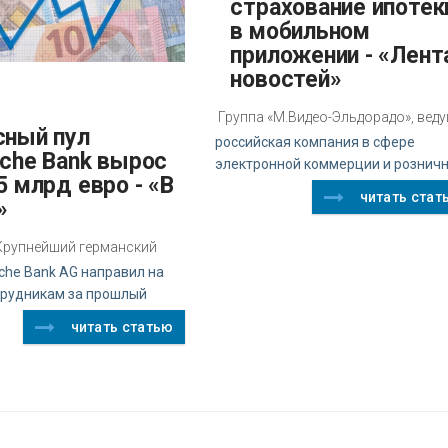
страхование ипотек
в мобильном
приложении - «Лент
новостей»
Группа «М.Видео-Эльдорадо», вед
российская компания в сфере
sche Bank вырос
электронной коммерции и рознич
5 млрд евро - «В
читать стат
»
z Крупнейший германский
che Bank AG направил на
трудникам за прошлый
читать статью