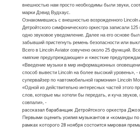
внешностью нам просто необходимы были звуки, соот
марки Дэвид Вудхаус.
Ознакомившись с внешностью возрожденного Lincoln A
Детройтского симфонического оркестра записали 125
одно звуковое уведомление. Далее на его основе бы
забывший пристегнуть ремень безопасности или вык
Всего в Lincoln Aviator озвучено около 25 функций. В
«мягкие предупреждающие» и «жесткие предупрежда
«Введение музыки в мир информационных оповещений 
способ вывести Lincoln на более высокий уровень», 
супервайзер по «автомобильной гармонии» Lincoln Mo
«Одной из действительно интересных частей этого пр
слов, которые мы хотели бы передать, и куча звуков
совпали», -
рассказал барабанщик Детройтского оркестра Джоз
Первыми оценить усилия музыкантов и «команды по 
рамках которого 28 ноября состоится мировая премье