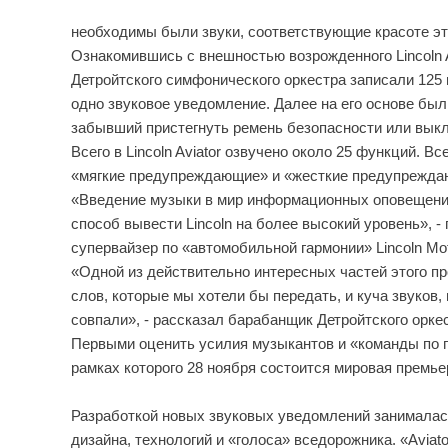
необходимы были звуки, соответствующие красоте это
Ознакомившись с внешностью возрожденного Lincoln A
Детройтского симфонического оркестра записали 125
одно звуковое уведомление. Далее на его основе бы
забывший пристегнуть ремень безопасности или вык
Всего в Lincoln Aviator озвучено около 25 функций. В
«мягкие предупреждающие» и «жесткие предупрежда
«Введение музыки в мир информационных оповещений 
способ вывести Lincoln на более высокий уровень», 
супервайзер по «автомобильной гармонии» Lincoln Mo
«Одной из действительно интересных частей этого пр
слов, которые мы хотели бы передать, и куча звуков
совпали», - рассказал барабанщик Детройтского орке
Первыми оценить усилия музыкантов и «команды по г
рамках которого 28 ноября состоится мировая премьера
Разработкой новых звуковых уведомлений занималась
дизайна, технологий и «голоса» вседорожника. «Aviato