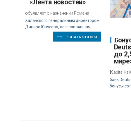
«Лента новостей»
о
бъявляет о назначении Романа
Халанского генеральным директором.
Динара Юнусова, возглавлявшая
читать статью
Бонусный пул
Deut
до 2,
мире
K
apital.k
банк Deuts
бонусы со