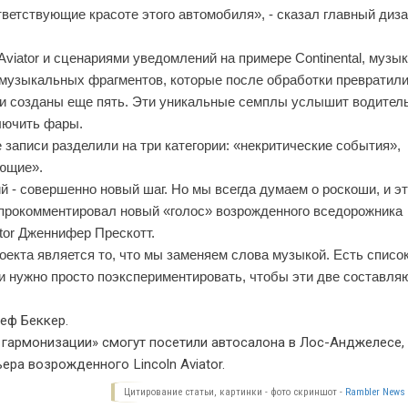
ветствующие красоте этого автомобиля», - сказал главный диз
viator и сценариями уведомлений на примере Continental, музы
 музыкальных фрагментов, которые после обработки превратили
ли созданы еще пять. Эти уникальные семплы услышит водитель
лючить фары.
се записи разделили на три категории: «некритические события»,
ющие».
- совершенно новый шаг. Но мы всегда думаем о роскоши, и э
- прокомментировал новый «голос» возрожденного вседорожника
tor Дженнифер Прескотт.
оекта является то, что мы заменяем слова музыкой. Есть списо
, и нужно просто поэкспериментировать, чтобы эти две составл
еф Беккер.
гармонизации» смогут посетили автосалона в Лос-Анджелесе, 
ра возрожденного Lincoln Aviator.
Цитирование статьи, картинки - фото скриншот -
Rambler News 