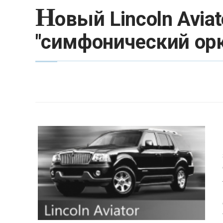
Н
овый Lincoln Avia
"симфонический орк