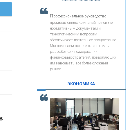
«Интервью»
«ЗАПСИБКОМБАНК»
П
рофессиональное руководство
«РОСЕВРОБАНК»
промышленных компаний по новым
нормативным документам и
технологическим вопросам
«ПРЕСС-СЛУЖБА ВТБ24»
обеспечивает постоянное процветание.
Мы помогаем нашим клиентам в
разработке и поддержании
«АВТОГРАДБАНК»
финансовых стратегий, позволяющих
им завоевать все более сложный
рынок.
«ПРОМРЕГИОНБАНК»
ЭКОНОМИКА
С
корость - один из главных трендов в
ОНАС
кредитовании бизнеса - «Интервью»
КОНТАКТЫ
в