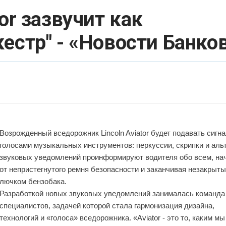
tor зазвучит как
естр" - «Новости Банко
Возрожденный вседорожник Lincoln Aviator будет подавать сигн
голосами музыкальных инструментов: перкуссии, скрипки и альт
звуковых уведомлений проинформируют водителя обо всем, на
от непристегнутого ремня безопасности и заканчивая незакрыт
лючком бензобака.
Разработкой новых звуковых уведомлений занималась команда
специалистов, задачей которой стала гармонизация дизайна,
технологий и «голоса» вседорожника. «Aviator - это то, каким мы