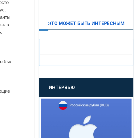
осто
ВТБ24
ус.
канты
ЭТО МОЖЕТ БЫТЬ ИНТЕРЕСНЫМ
сь в
«МОСКОВСКИЙ
,
ИНДУСТРИАЛЬНЫЙ БАНК»
«ПАО МОСОБЛБАНК»
то был
«БАНК САНКТ-ПЕТЕРБУРГ»
к
ИНТЕРВЬЮ
«ПРОМСВЯЗЬБАНК»
яющие
«НОВИКОМБАНК»
«СМП БАНК»