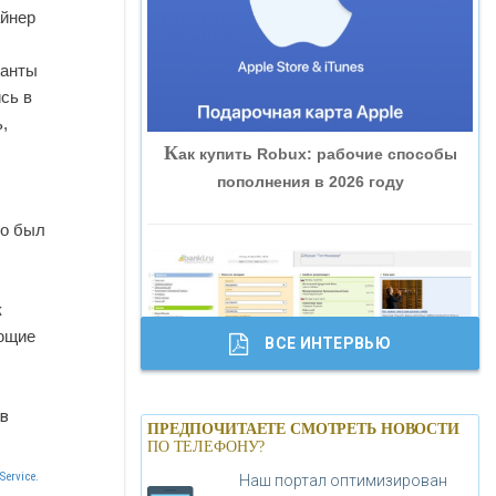
айнер
«ВНЕШПРОМБАНК»
канты
«БАНК ЮГРА»
сь в
,
К
ак купить Robux: рабочие способы
«БАНК ГЛОБЭКС»
пополнения в 2026 году
«СОВКОМБАНК»
то был
«ТРАСТ»
к
яющие
ВСЕ ИНТЕРВЬЮ
«ГАЗПРОМБАНК»
Б
анки.ру обновил логотип впервые за
в
«МОСКОВСКИЙ КРЕДИТНЫЙ
ПРЕДПОЧИТАЕТЕ СМОТРЕТЬ НОВОСТИ
19 лет - «Лента новостей»
ПО ТЕЛЕФОНУ?
БАНК»
Service.
Наш портал оптимизирован