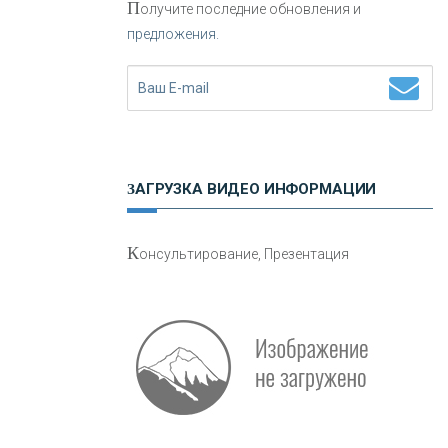
П
олучите последние обновления и
предложения.
Н
етворкинг для предпринимателей
ЗАГРУЗКА ВИДЕО ИНФОРМАЦИИ
О
шибки при покупке подержанного
К
онсультирование, Презентация
авто