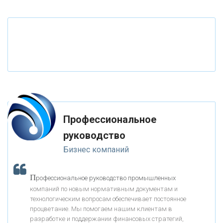
«ТАТФОНДБАНК»
«РОССИЙСКИЙ КАПИТАЛ»
«НАЦИОНАЛЬНЫЙ КЛИРИНГОВЫЙ ЦЕНТР»
«ФК ОТКРЫТИЕ»
Профессиональное
«ЗАПСИБКОМБАНК»
руководство
Бизнес компаний
«РОСЕВРОБАНК»
П
рофессиональное руководство промышленных
«ПРЕСС-СЛУЖБА ВТБ24»
компаний по новым нормативным документам и
технологическим вопросам обеспечивает постоянное
процветание. Мы помогаем нашим клиентам в
«АВТОГРАДБАНК»
разработке и поддержании финансовых стратегий,