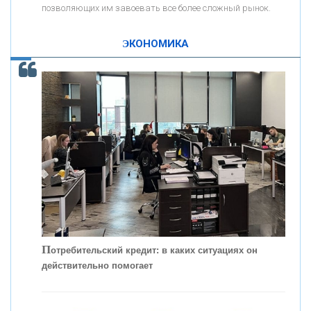
позволяющих им завоевать все более сложный рынок.
К
ак Система быстрых платежей за пять лет
«ПРОМРЕГИОНБАНК»
изменила финансовый рынок - «Интервью»
ЭКОНОМИКА
ОНАС
КОНТАКТЫ
П
отребительский кредит: в каких ситуациях он
действительно помогает
С
корость - один из главных трендов в
кредитовании бизнеса - «Интервью»