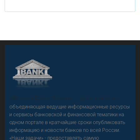
рубле
А
двокат it
«Н
овости Банков России» – группа компаний,
объединяющая ведущие информационные ресурсы
и сервисы банковской и финансовой тематики на
одном портале в кратчайшие сроки опубликовать
Р
езкого разворота на рынке автокредитов не
информацию и новости банков по всей России.
предвидится - «Интервью»
«Наши задачи» - предоставлять самую