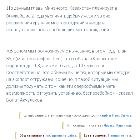
П
о данным главы Минэнерго, Казахстан планирует в
ближайшие 2 года увеличить добычу нефти за счет
расширения крупных месторождений и ввода в
эксплуатацию новых небольших месторождений.
«В
целом мы прогнозируем с нынешних, в этом году план
85,7 (млн тонн нефти - Ред.), что добыча в Казахстане
вырастет до 103, а может быть, до 107 млн тонн.
Соответственно, это объемы выше тех, которые мы сегодня
на экспорт отгружаем. Конечно, в такой ситуации мы
должны подумать о том, как эти сверхобъемы иметь
возможность отгрузить устойчиво, бесперебойно», - сказал
Болат Акчулаков.
Цитирование статьи, картинки - фото скриншот -
Rambler News Service.
Иллюстрация к статье -
Яндекс. Картинки.
Общие правила
поведения на сайте.
Есть вопросы.
Напишите нам.