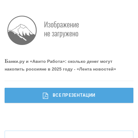
О
шибки при покупке подержанного авто
Р
абота мечты. Что банки делают для того, чтобы
Б
анки.ру и «Авито Работа»: сколько денег могут
привлечь и удержать персонал - «Интервью»
накопить россияне в 2025 году - «Лента новостей»
ВСЕ ПРЕЗЕНТАЦИИ
Ч
то будет с наличными деньгами при цифровом