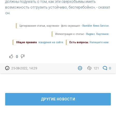
должны подумать о том, как эти сверхобъемы иметь
возможность отгрузить устойчиво, бесперебойно», - сказал
он.
Цитирование статьи, картинки - фото скриншот -
Rambler News Service.
Иллюстрация к статье -
Яндекс. Картинки.
Общие правила
поведения на сайте.
Есть вопросы.
Напишите нам.
0
25-08-2022, 14:29
121
0
ДРУГИЕ НОВОСТИ