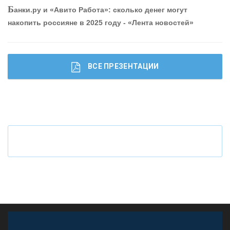
Б
анки.ру и «Авито Работа»: сколько денег могут
накопить россияне в 2025 году - «Лента новостей»
ВСЕ ПРЕЗЕНТАЦИИ
Ч
то будет с наличными деньгами при цифровом
рубле