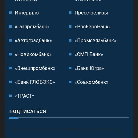
Интервью
Пресс-релизы
«Газпромбанк»
«РосЕвроБанк»
«Автоградбанк»
«Промсвязьбанк»
«Новикомбанк»
«СМП Банк»
«Внешпромбанк»
«Банк Югра»
«Банк ГЛОБЭКС»
«Совкомбанк»
«ТРАСТ»
ПОДПИСАТЬСЯ
П
олучить последние обновления и предложения.