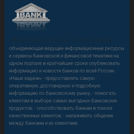
А
двокат it
Р
езкого разворота на рынке автокредитов не
«Н
овости Банков России» – группа компаний,
предвидится - «Интервью»
объединяющая ведущие информационные ресурсы
и сервисы банковской и финансовой тематики на
одном портале в кратчайшие сроки опубликовать
информацию и новости банков по всей России.
«Наши задачи» - предоставлять самую
оперативную, достоверную и подробную
информацию по банковскому рынку; - помогать
клиентам в выборе самых выгодных банковских
продуктов; - способствовать банкам в поиске
качественных клиентов; - налаживать общение
между банками и их клиентами.