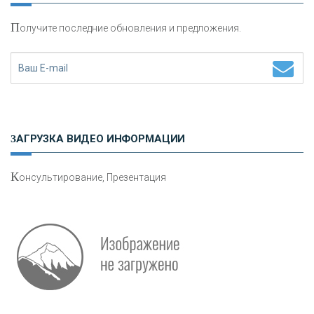
П
олучите последние обновления и предложения.
Н
етворкинг для предпринимателей
ЗАГРУЗКА ВИДЕО ИНФОРМАЦИИ
К
онсультирование, Презентация
Р
абота мечты. Что банки делают для того, чтобы
привлечь и удержать персонал - «Интервью»
О
шибки при покупке подержанного авто