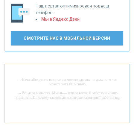
«АБСОЛЮТ БАНК»
Наш портал оптимизирован под ваш
телефон.
Б
«БАНК ВОЗРОЖДЕНИЕ»
анки.ру обновил логотип впервые за 19 лет -
Мы в Яндекс Дзен
«Лента новостей»
АО «КРЕДИТ ЕВРОПА БАНК»
СМОТРИТЕ НАС В МОБИЛЬНОЙ ВЕРСИИ
«ТАТФОНДБАНК»
«РОССИЙСКИЙ КАПИТАЛ»
-- Начинайте делать все, что вы можете сделать – и даже то, о чем
можете хотя бы мечтать.
«НАЦИОНАЛЬНЫЙ КЛИРИНГОВЫЙ ЦЕНТР»
-- Все дело в мыслях. Мысль — начало всего. И мыслями можно
управлять. И поэтому главное дело совершенствования: работать над
мыслями.
«ФК ОТКРЫТИЕ»
-- Идите уверенно по направлению к мечте. Живите той жизнью,
которую вы сами себе придумали.
-- Самое большое богатство — это ум. Самая большая нищета —
«ЗАПСИБКОМБАНК»
глупость. Из всех страхов самый пугающий — самолюбование.