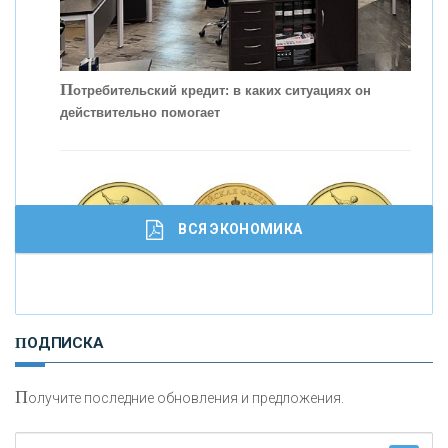
П
отребительский кредит: в каких ситуациях он
действительно помогает
С
корость - один из главных трендов в
кредитовании бизнеса - «Интервью»
ВСЯ ЭКОНОМИКА
И
нвестиционные золотые монеты как средство
ПОДПИСКА
сохранения и увеличения капитала
П
олучите последние обновления и предложения.