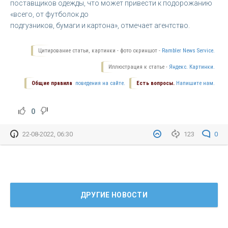
поставщиков одежды, что может привести к подорожанию
«всего, от футболок до
подгузников, бумаги и картона», отмечает агентство.
Цитирование статьи, картинки - фото скриншот -
Rambler News Service.
Иллюстрация к статье -
Яндекс. Картинки.
Общие правила
поведения на сайте.
Есть вопросы.
Напишите нам.
0
22-08-2022, 06:30
123
0
ДРУГИЕ НОВОСТИ