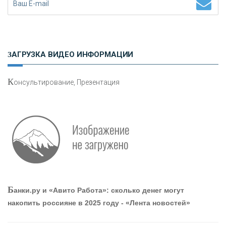
Н
етворкинг для предпринимателей
ЗАГРУЗКА ВИДЕО ИНФОРМАЦИИ
К
онсультирование, Презентация
О
шибки при покупке подержанного авто
Р
абота мечты. Что банки делают для того, чтобы
Б
анки.ру и «Авито Работа»: сколько денег могут
привлечь и удержать персонал - «Интервью»
накопить россияне в 2025 году - «Лента новостей»