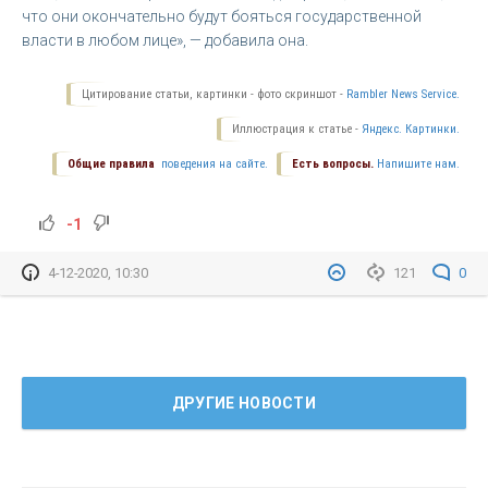
что они окончательно будут бояться государственной
власти в любом лице», — добавила она.
Цитирование статьи, картинки - фото скриншот -
Rambler News Service.
Иллюстрация к статье -
Яндекс. Картинки.
Общие правила
поведения на сайте.
Есть вопросы.
Напишите нам.
-1
4-12-2020, 10:30
121
0
ДРУГИЕ НОВОСТИ