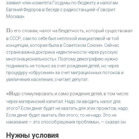
заявил член комитета Госдумы по бюджету и налогам
Евгений Федоров в беседе с радиостанцией «Говорит
Москва».
П
о его словам, налог на бездетность, который существовал
в СССР, сам по себе был неплохой инициативой «в той
концепции, которая была в Советском Союзе». Сейчас
стране важна доктрина «идентичности через русскую
многонациональность». Поэтому демографию нужно
поднимать не только за счет рождения детей, но через
процедуру «обрусения» за счет миграционных потоков и
увеличения населения, считает депутат.
«Н
адо стимулировать и само рождение детей, в том числе
через материнский капитал. Надо ли вводить налог для
этого? Если денег будет не хватать для этих проектов, надо.
Если денег будет хватать без этого, то не надо. Это не
наказание — это способ решения проблемы», — сказал он.
Нужны условия