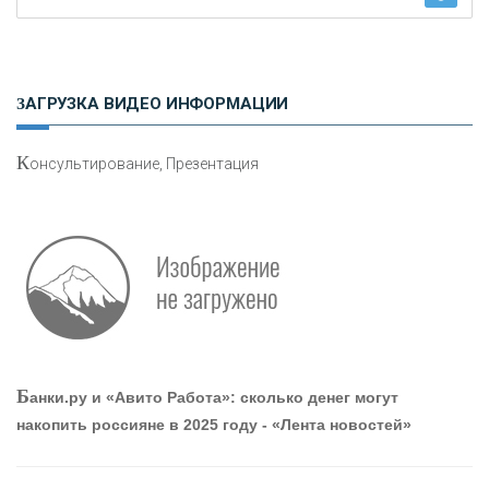
Н
етворкинг для предпринимателей
ЗАГРУЗКА ВИДЕО ИНФОРМАЦИИ
К
онсультирование, Презентация
О
шибки при покупке подержанного авто
Р
абота мечты. Что банки делают для того, чтобы
Б
анки.ру и «Авито Работа»: сколько денег могут
привлечь и удержать персонал - «Интервью»
накопить россияне в 2025 году - «Лента новостей»