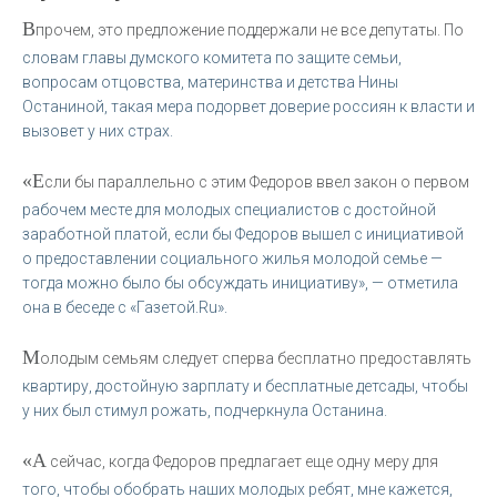
В
прочем, это предложение поддержали не все депутаты. По
словам главы думского комитета по защите семьи,
вопросам отцовства, материнства и детства Нины
Останиной, такая мера подорвет доверие россиян к власти и
вызовет у них страх.
«Е
сли бы параллельно с этим Федоров ввел закон о первом
рабочем месте для молодых специалистов с достойной
заработной платой, если бы Федоров вышел с инициативой
о предоставлении социального жилья молодой семье —
тогда можно было бы обсуждать инициативу», — отметила
она в беседе с «Газетой.Ru».
М
олодым семьям следует сперва бесплатно предоставлять
квартиру, достойную зарплату и бесплатные детсады, чтобы
у них был стимул рожать, подчеркнула Останина.
«А
сейчас, когда Федоров предлагает еще одну меру для
того, чтобы обобрать наших молодых ребят, мне кажется,