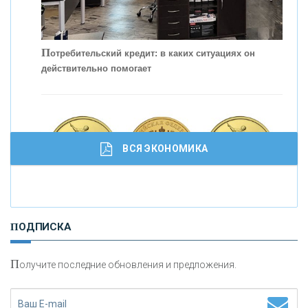
П
отребительский кредит: в каких ситуациях он
действительно помогает
С
корость - один из главных трендов в
кредитовании бизнеса - «Интервью»
ВСЯ ЭКОНОМИКА
И
нвестиционные золотые монеты как средство
ПОДПИСКА
сохранения и увеличения капитала
П
олучите последние обновления и предложения.