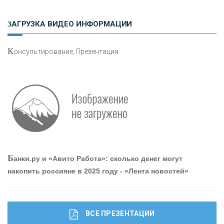
Н
етворкинг для предпринимателей
ЗАГРУЗКА ВИДЕО ИНФОРМАЦИИ
К
онсультирование, Презентация
Р
абота мечты. Что банки делают для того, чтобы
привлечь и удержать персонал - «Интервью»
О
шибки при покупке подержанного авто
Б
анки.ру и «Авито Работа»: сколько денег могут
накопить россияне в 2025 году - «Лента новостей»
ВСЕ ПРЕЗЕНТАЦИИ