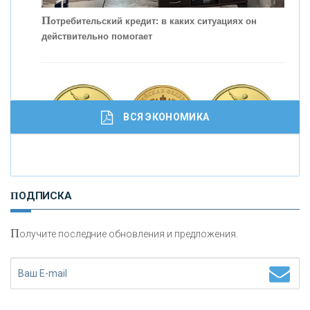
С
корость - один из главных трендов в
кредитовании бизнеса - «Интервью»
П
отребительский кредит: в каких ситуациях он
действительно помогает
ВСЯ ЭКОНОМИКА
И
нвестиционные золотые монеты как средство
ПОДПИСКА
сохранения и увеличения капитала
П
олучите последние обновления и предложения.