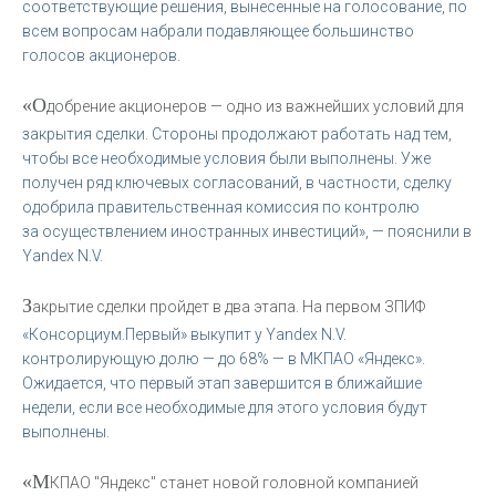
соответствующие решения, вынесенные на голосование, по
всем вопросам набрали подавляющее большинство
голосов акционеров.
«О
добрение акционеров — одно из важнейших условий для
закрытия сделки. Стороны продолжают работать над тем,
чтобы все необходимые условия были выполнены. Уже
получен ряд ключевых согласований, в частности, сделку
одобрила правительственная комиссия по контролю
за осуществлением иностранных инвестиций», — пояснили в
Yandex N.V.
З
акрытие сделки пройдет в два этапа. На первом ЗПИФ
«Консорциум.Первый» выкупит у Yandex N.V.
контролирующую долю — до 68% — в МКПАО «Яндекс».
Ожидается, что первый этап завершится в ближайшие
недели, если все необходимые для этого условия будут
выполнены.
«М
КПАО "Яндекс" станет новой головной компанией