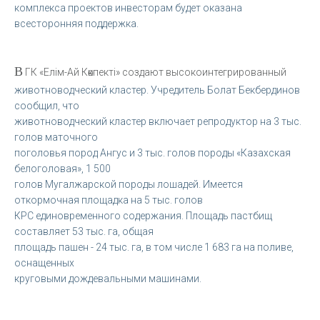
комплекса проектов инвесторам будет оказана
всесторонняя поддержка.
В
ГК «Елiм-Ай Көкпекті» создают высокоинтегрированный
животноводческий кластер. Учредитель Болат Бекбердинов
сообщил, что
животноводческий кластер включает репродуктор на 3 тыс.
голов маточного
поголовья пород Ангус и 3 тыс. голов породы «Казахская
белоголовая», 1 500
голов Мугалжарской породы лошадей. Имеется
откормочная площадка на 5 тыс. голов
КРС единовременного содержания. Площадь пастбищ
составляет 53 тыс. га, общая
площадь пашен - 24 тыс. га, в том числе 1 683 га на поливе,
оснащенных
круговыми дождевальными машинами.