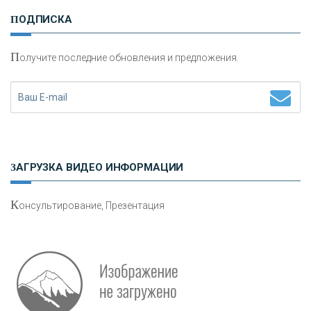
И
нвестиционные золотые монеты как средство
ПОДПИСКА
сохранения и увеличения капитала
П
олучите последние обновления и предложения.
Н
етворкинг для предпринимателей
ЗАГРУЗКА ВИДЕО ИНФОРМАЦИИ
К
онсультирование, Презентация
Р
абота мечты. Что банки делают для того, чтобы
привлечь и удержать персонал - «Интервью»