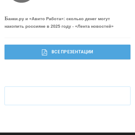
О
шибки при покупке подержанного авто
Б
анки.ру и «Авито Работа»: сколько денег могут
накопить россияне в 2025 году - «Лента новостей»
ВСЕ ПРЕЗЕНТАЦИИ
Ч
то будет с наличными деньгами при цифровом
рубле