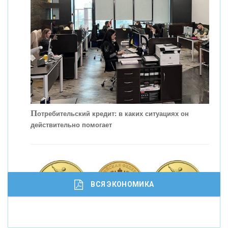
С
корость - один из главных трендов в
кредитовании бизнеса - «Интервью»
П
отребительский кредит: в каких ситуациях он
действительно помогает
ВСЯ ЭКОНОМИКА