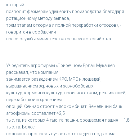
который
позволит фермерам удешевить производства благодаря
ротационному методу выпаса,
трем этапам откорма и полной переработки отходов», -
говорится в сообщении
пресс-службы министерства сельского хозяйства.
Учредитель агрофирмы «Приречное» Ерлан Мукашев
рассказал, что компания
занимается разведением КРС, МРС и лошадей,
выращиванием зерновых и зернобобовых
культур, кормовых культур, производством, реализацией,
переработкой и хранением
овощей. Сейчас строят мясокомбинат. ​Земельный банк
агрофирмы составляет 42,5
тыс. га, из которых 4 тыс. га пашни, орошаемая пашня — 1,8
тыс. га. Более
половины орошаемых участков отведено под корма: