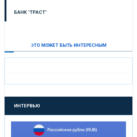
БАНК "ТРАСТ"
ВТБ24
ЭТО МОЖЕТ БЫТЬ ИНТЕРЕСНЫМ
«МОСКОВСКИЙ ИНДУСТРИАЛЬНЫЙ БАНК»
«ПАО МОСОБЛБАНК»
«БАНК САНКТ-ПЕТЕРБУРГ»
«ПРОМСВЯЗЬБАНК»
ИНТЕРВЬЮ
«НОВИКОМБАНК»