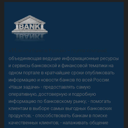
А
двокат it
Р
езкого разворота на рынке автокредитов не
«Н
овости Банков России» – группа компаний,
предвидится - «Интервью»
объединяющая ведущие информационные ресурсы
и сервисы банковской и финансовой тематики на
одном портале в кратчайшие сроки опубликовать
информацию и новости банков по всей России.
«Наши задачи» - предоставлять самую
оперативную, достоверную и подробную
информацию по банковскому рынку; - помогать
клиентам в выборе самых выгодных банковских
продуктов; - способствовать банкам в поиске
качественных клиентов; - налаживать общение