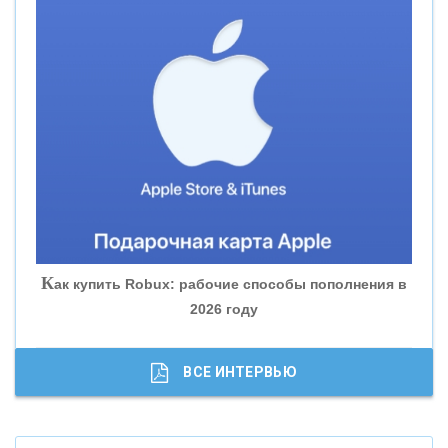
«СМП БАНК»
«ВНЕШПРОМБАНК»
«БАНК ЮГРА»
«БАНК ГЛОБЭКС»
«СОВКОМБАНК»
К
ак купить Robux: рабочие способы пополнения в
2026 году
«ТРАСТ»
«ГАЗПРОМБАНК»
ВСЕ ИНТЕРВЬЮ
«МОСКОВСКИЙ КРЕДИТНЫЙ БАНК»