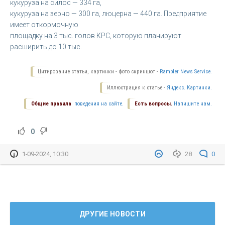
кукуруза на силос — 334 га,
кукуруза на зерно — 300 га, люцерна — 440 га. Предприятие
имеет откормочную
площадку на 3 тыс. голов КРС, которую планируют
расширить до 10 тыс.
Цитирование статьи, картинки - фото скриншот -
Rambler News Service.
Иллюстрация к статье -
Яндекс. Картинки.
Общие правила
поведения на сайте.
Есть вопросы.
Напишите нам.
0
1-09-2024, 10:30
28
0
ДРУГИЕ НОВОСТИ