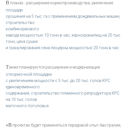
В
планах - расширение кормопроизводства, увеличение
площади
орошения на 5 тыс. га с применением дождевальных машин,
строительство
комбикормового
завода мощностью 10 тонн в час, зернохранилищ на 20 тыс.
тонн, цеха сушки
и гранулирования сена люцерны мощностью 20 тонн в час.
Т
акже планируются расширение и модернизация
откормочной площадки
с увеличением мощности с 5 тыс. до 20 тыс. голов КРС
единовременного
содержания, строительство племенного репродуктора КРС
на 10 тыс. голов
маточного поголовья.
«В
проектах будет применяться передовой опыт Австралии,