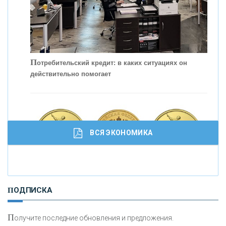
П
отребительский кредит: в каких ситуациях он
действительно помогает
С
корость - один из главных трендов в
кредитовании бизнеса - «Интервью»
ВСЯ ЭКОНОМИКА
И
нвестиционные золотые монеты как средство
ПОДПИСКА
сохранения и увеличения капитала
П
олучите последние обновления и предложения.