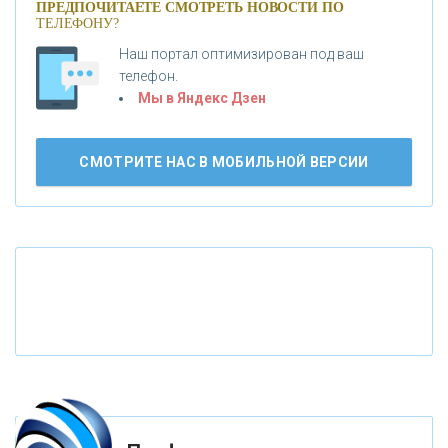
ПРЕДПОЧИТАЕТЕ СМОТРЕТЬ НОВОСТИ ПО
ТЕЛЕФОНУ?
«АБСОЛЮТ БАНК»
Наш портал оптимизирован под ваш
телефон.
Б
«БАНК ВОЗРОЖДЕНИЕ»
анки.ру обновил логотип впервые за 19 лет -
Мы в Яндекс Дзен
«Лента новостей»
АО «КРЕДИТ ЕВРОПА БАНК»
СМОТРИТЕ НАС В МОБИЛЬНОЙ ВЕРСИИ
«ТАТФОНДБАНК»
«РОССИЙСКИЙ КАПИТАЛ»
«НАЦИОНАЛЬНЫЙ КЛИРИНГОВЫЙ ЦЕНТР»
«ФК ОТКРЫТИЕ»