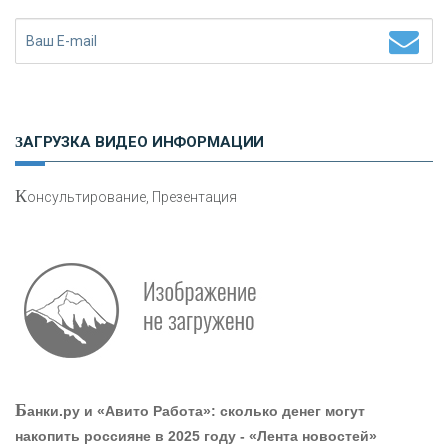
Н
етворкинг для предпринимателей
ЗАГРУЗКА ВИДЕО ИНФОРМАЦИИ
К
онсультирование, Презентация
О
шибки при покупке подержанного авто
Р
абота мечты. Что банки делают для того, чтобы
Б
анки.ру и «Авито Работа»: сколько денег могут
привлечь и удержать персонал - «Интервью»
накопить россияне в 2025 году - «Лента новостей»