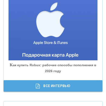
«СМП БАНК»
«ВНЕШПРОМБАНК»
«БАНК ЮГРА»
«БАНК ГЛОБЭКС»
«СОВКОМБАНК»
К
ак купить Robux: рабочие способы пополнения в
2026 году
«ТРАСТ»
«ГАЗПРОМБАНК»
ВСЕ ИНТЕРВЬЮ
«МОСКОВСКИЙ КРЕДИТНЫЙ БАНК»