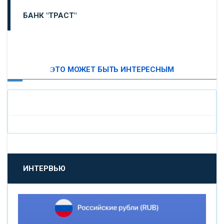
БАНК "ТРАСТ"
ВТБ24
ЭТО МОЖЕТ БЫТЬ ИНТЕРЕСНЫМ
«МОСКОВСКИЙ ИНДУСТРИАЛЬНЫЙ БАНК»
«ПАО МОСОБЛБАНК»
«БАНК САНКТ-ПЕТЕРБУРГ»
«ПРОМСВЯЗЬБАНК»
ИНТЕРВЬЮ
«НОВИКОМБАНК»