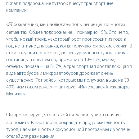
вклад в подорожание путевок внесут транспортные
компании.
«К
сожалению, мы наблюдаем повышение цен во многих
сегментах. Общее подорожание — примерно 15%. Это не то,
чтобы новый тренд, некоторый рост происходит из года в
год, негативно для рынка, когда получаются резкие скачки. В
этом году они возможны для экскурсионных туров, так как
гостиницы в среднем подорожали на 10–15%, музеи,
объекты показа — на 5–7%, а транспортная составляющая в
виде автобусов и микроавтобусов дорожает очень
существенно. Те прайсы, которые мы получаем, выше на 30–
40%, чем годом ранее», — цитирует «Интерфакс» Александра
Мусихина.
О
н прогнозирует, что в такой ситуации туристы начнут
экономить. В частности, сокращать продолжительность
туров, насыщенность экскурсионной программы и уровень
отелей для размещения.