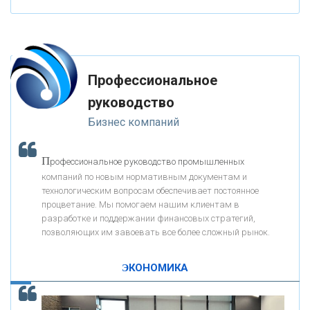
«ФК ОТКРЫТИЕ»
Профессиональное
«ЗАПСИБКОМБАНК»
руководство
Бизнес компаний
«РОСЕВРОБАНК»
П
рофессиональное руководство промышленных
«ПРЕСС-СЛУЖБА ВТБ24»
компаний по новым нормативным документам и
технологическим вопросам обеспечивает постоянное
процветание. Мы помогаем нашим клиентам в
«АВТОГРАДБАНК»
разработке и поддержании финансовых стратегий,
позволяющих им завоевать все более сложный рынок.
К
ак Система быстрых платежей за пять лет
«ПРОМРЕГИОНБАНК»
изменила финансовый рынок - «Интервью»
ЭКОНОМИКА
ОНАС