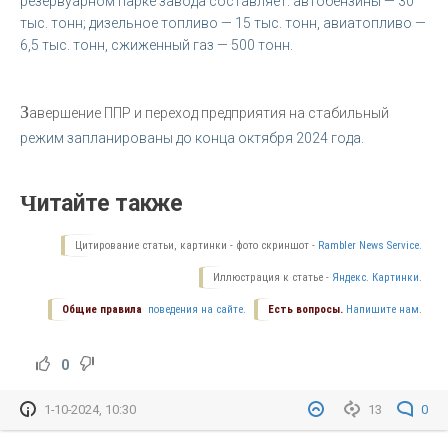
резервуарном парке завода составляет: автобензины — 30
тыс. тонн; дизельное топливо — 15 тыс. тонн, авиатопливо —
6,5 тыс. тонн, сжиженный газ — 500 тонн.
З
авершение ППР и переход предприятия на стабильный
режим запланированы до конца октября 2024 года.
Читайте также
Цитирование статьи, картинки - фото скриншот -
Rambler News Service.
Иллюстрация к статье -
Яндекс. Картинки.
Общие правила
поведения на сайте.
Есть вопросы.
Напишите нам.
0
1-10-2024, 10:30
13
0