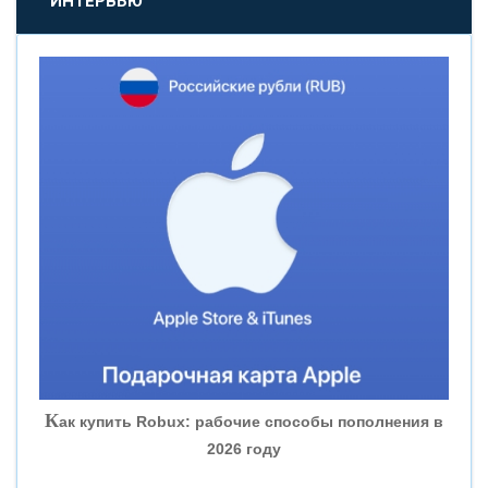
ИНТЕРВЬЮ
«НОВИКОМБАНК»
«СМП БАНК»
«ВНЕШПРОМБАНК»
«БАНК ЮГРА»
«БАНК ГЛОБЭКС»
«СОВКОМБАНК»
К
ак купить Robux: рабочие способы пополнения в
2026 году
«ТРАСТ»