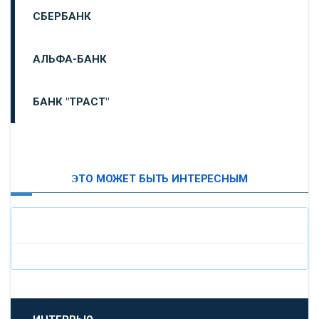
СБЕРБАНК
АЛЬФА-БАНК
БАНК "ТРАСТ"
ВТБ24
ЭТО МОЖЕТ БЫТЬ ИНТЕРЕСНЫМ
«МОСКОВСКИЙ ИНДУСТРИАЛЬНЫЙ БАНК»
«ПАО МОСОБЛБАНК»
«БАНК САНКТ-ПЕТЕРБУРГ»
«ПРОМСВЯЗЬБАНК»