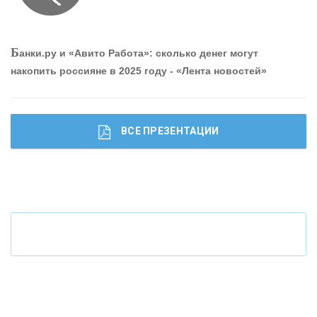
О
шибки при покупке подержанного авто
Р
абота мечты. Что банки делают для того, чтобы
Б
анки.ру и «Авито Работа»: сколько денег могут
привлечь и удержать персонал - «Интервью»
накопить россияне в 2025 году - «Лента новостей»
ВСЕ ПРЕЗЕНТАЦИИ
Ч
то будет с наличными деньгами при цифровом
рубле