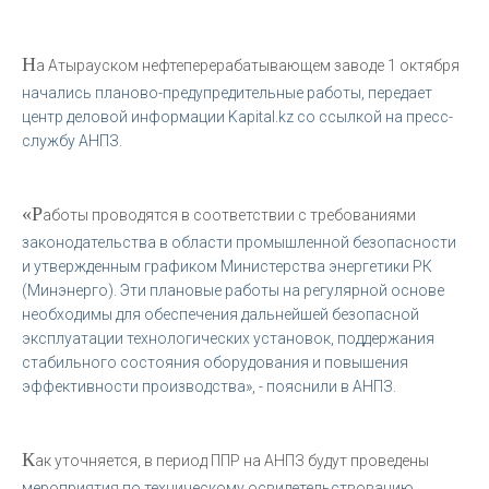
Н
а Атырауском нефтеперерабатывающем заводе 1 октября
начались планово-предупредительные работы, передает
центр деловой информации Kapital.kz со ссылкой на пресс-
службу АНПЗ.
«Р
аботы проводятся в соответствии с требованиями
законодательства в области промышленной безопасности
и утвержденным графиком Министерства энергетики РК
(Минэнерго). Эти плановые работы на регулярной основе
необходимы для обеспечения дальнейшей безопасной
эксплуатации технологических установок, поддержания
стабильного состояния оборудования и повышения
эффективности производства», - пояснили в АНПЗ.
К
ак уточняется, в период ППР на АНПЗ будут проведены
мероприятия по техническому освидетельствованию,