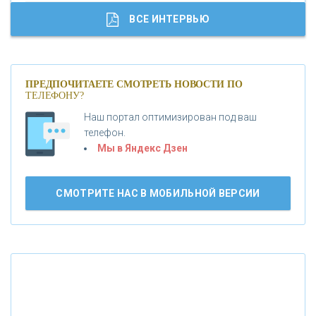
«ГАЗПРОМБАНК»
ВСЕ ИНТЕРВЬЮ
«МОСКОВСКИЙ КРЕДИТНЫЙ БАНК»
ПРЕДПОЧИТАЕТЕ СМОТРЕТЬ НОВОСТИ ПО
ТЕЛЕФОНУ?
«АБСОЛЮТ БАНК»
Наш портал оптимизирован под ваш
телефон.
Б
«БАНК ВОЗРОЖДЕНИЕ»
анки.ру обновил логотип впервые за 19 лет -
Мы в Яндекс Дзен
«Лента новостей»
АО «КРЕДИТ ЕВРОПА БАНК»
СМОТРИТЕ НАС В МОБИЛЬНОЙ ВЕРСИИ
«ТАТФОНДБАНК»
«РОССИЙСКИЙ КАПИТАЛ»
«НАЦИОНАЛЬНЫЙ КЛИРИНГОВЫЙ ЦЕНТР»