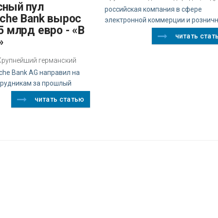
российская компания в сфере
sche Bank вырос
электронной коммерции и рознич
5 млрд евро - «В
читать стат
»
z Крупнейший германский
che Bank AG направил на
трудникам за прошлый
читать статью