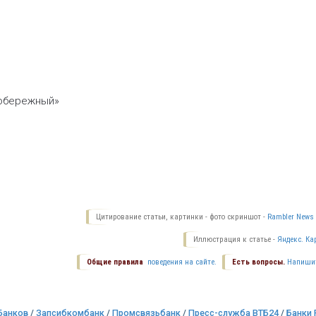
обережный»
Цитирование статьи, картинки - фото скриншот -
Rambler News 
Иллюстрация к статье -
Яндекс. Ка
Общие правила
поведения на сайте.
Есть вопросы.
Напиши
Банков
/
Запсибкомбанк
/
Промсвязьбанк
/
Пресс-служба ВТБ24
/
Банки 