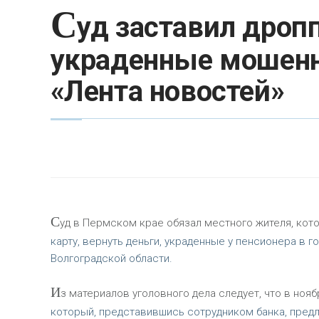
С
уд заставил дропп
украденные мошенн
«Лента новостей»
С
уд в Пермском крае обязал местного жителя, ко
карту, вернуть деньги, украденные у пенсионера в
Волгоградской области.
И
з материалов уголовного дела следует, что в ноя
который, представившись сотрудником банка, предл