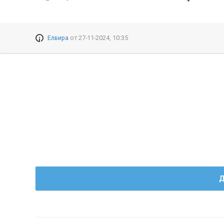
Елвира
от
27-11-2024, 10:35
Д