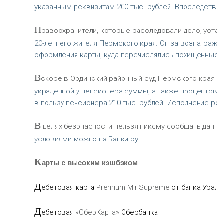
указанным реквизитам 200 тыс. рублей. Впоследств
П
равоохранители, которые расследовали дело, уст
20-летнего жителя Пермского края. Он за вознагр
оформления карты, куда перечислялись похищенные
В
скоре в Ординский районный суд Пермского края
украденной у пенсионера суммы, а также проценто
в пользу пенсионера 210 тыс. рублей. Исполнение 
В
целях безопасности нельзя никому сообщать данн
условиями можно на Банки.ру.
К
арты с высоким кэшбэком
Д
ебетовая карта
Premium Mir Supreme
от банка Ура
Д
ебетовая
«СберКарта»
Сбербанка