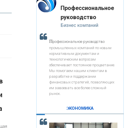
«Интервью»
-- Лучшее, что можно сделать с хорошим советом, это
«ЗАПСИБКОМБАНК»
Профессиональное
пропустить его мимо ушей. Он никогда не бывает
полезен никому, кроме того, кто его дал.
руководство
-- Люблю давать советы и очень не люблю, когда их
«РОСЕВРОБАНК»
Бизнес компаний
дают мне.
«ПРЕСС-СЛУЖБА ВТБ24»
П
рофессиональное руководство
промышленных компаний по новым
нормативным документам и
«АВТОГРАДБАНК»
технологическим вопросам
обеспечивает постоянное процветание.
Мы помогаем нашим клиентам в
«ПРОМРЕГИОНБАНК»
разработке и поддержании
в
финансовых стратегий, позволяющих
им завоевать все более сложный
С
корость - один из главных трендов в
ОНАС
и
рынок.
кредитовании бизнеса - «Интервью»
а
КОНТАКТЫ
ЭКОНОМИКА
ущая