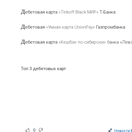
Д
ебетовая карта
«Tinkoff Black МИР»
Т-Банка
Д
ебетовая
«Умная карта UnionPay»
Газпромбанка
Д
ебетовая карта
«Кешбэк по-сибирски» б
анка «Лев
Топ 3 дебетовых карт
0
Новости 