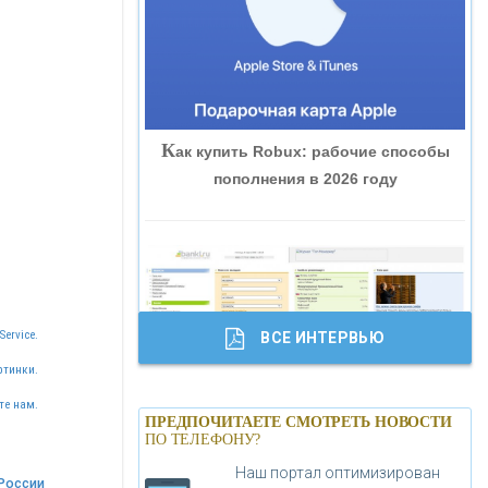
«ВНЕШПРОМБАНК»
«БАНК ЮГРА»
К
ак купить Robux: рабочие способы
«БАНК ГЛОБЭКС»
пополнения в 2026 году
«СОВКОМБАНК»
«ТРАСТ»
Service.
ВСЕ ИНТЕРВЬЮ
«ГАЗПРОМБАНК»
ртинки.
Б
анки.ру обновил логотип впервые за
те нам.
«МОСКОВСКИЙ КРЕДИТНЫЙ
ПРЕДПОЧИТАЕТЕ СМОТРЕТЬ НОВОСТИ
19 лет - «Лента новостей»
ПО ТЕЛЕФОНУ?
БАНК»
Наш портал оптимизирован
России