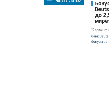
читать статью
Бонусный пул
Deut
до 2,
мире
K
apital.k
банк Deuts
бонусы со