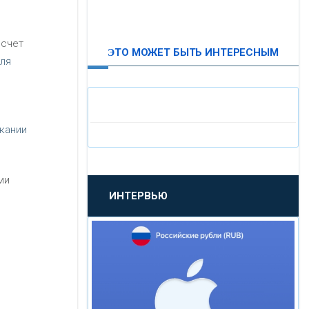
ВТБ24
 счет
ЭТО МОЖЕТ БЫТЬ ИНТЕРЕСНЫМ
«МОСКОВСКИЙ
ля
ИНДУСТРИАЛЬНЫЙ БАНК»
«ПАО МОСОБЛБАНК»
кании
«БАНК САНКТ-ПЕТЕРБУРГ»
ми
ИНТЕРВЬЮ
«ПРОМСВЯЗЬБАНК»
«НОВИКОМБАНК»
«СМП БАНК»