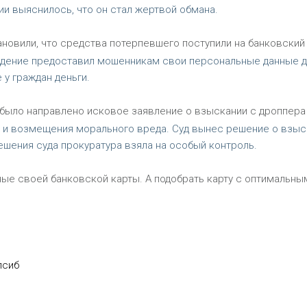
ии выяснилось, что он стал жертвой обмана.
ановили, что средства потерпевшего поступили на банковский
аждение предоставил мошенникам свои персональные данные д
 у граждан деньги.
 было направлено исковое заявление о взыскании с дроппера
в и возмещения морального вреда. Суд вынес решение о взыс
решения суда прокуратура взяла на особый контроль.
ые своей банковской карты. А подобрать карту с оптимальны
лсиб