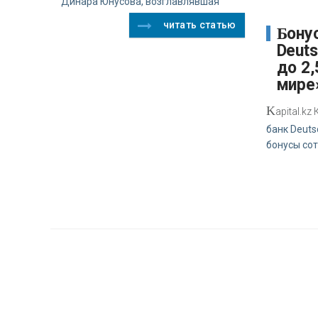
Динара Юнусова, возглавлявшая
читать статью
Бонусный пул
Deut
до 2,
мире
K
apital.k
банк Deuts
бонусы со