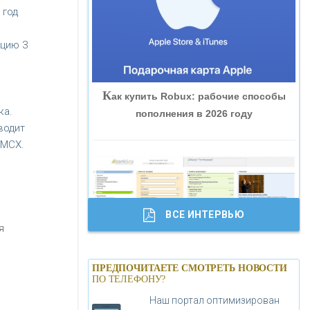
 год
«ВНЕШПРОМБАНК»
ацию 3
«БАНК ЮГРА»
К
ак купить Robux: рабочие способы
«БАНК ГЛОБЭКС»
ка.
пополнения в 2026 году
водит
«СОВКОМБАНК»
 МСХ.
«ТРАСТ»
ВСЕ ИНТЕРВЬЮ
«ГАЗПРОМБАНК»
я
Б
анки.ру обновил логотип впервые за
«МОСКОВСКИЙ КРЕДИТНЫЙ
ПРЕДПОЧИТАЕТЕ СМОТРЕТЬ НОВОСТИ
19 лет - «Лента новостей»
ПО ТЕЛЕФОНУ?
БАНК»
Наш портал оптимизирован