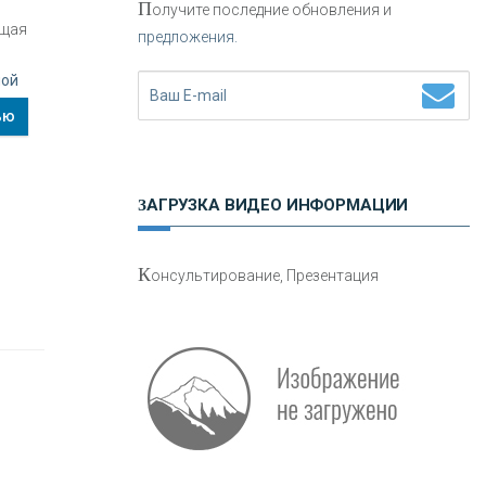
П
олучите последние обновления и
ущая
предложения.
Н
етворкинг для предпринимателей
ной
ью
ЗАГРУЗКА ВИДЕО ИНФОРМАЦИИ
О
шибки при покупке подержанного
К
онсультирование, Презентация
авто