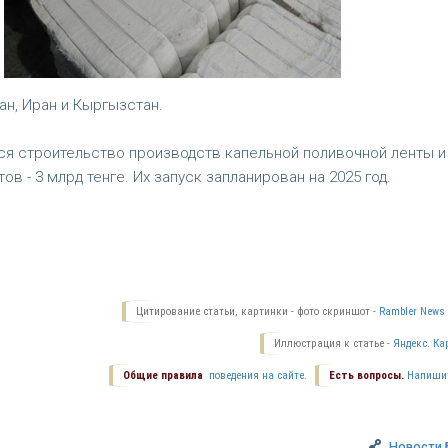
ан, Иран и Кыргызстан.
тся строительство производств капельной поливочной ленты и
 - 3 млрд тенге. Их запуск запланирован на 2025 год.
Цитирование статьи, картинки - фото скриншот -
Rambler News 
Иллюстрация к статье -
Яндекс. Ка
Общие правила
поведения на сайте.
Есть вопросы.
Напиши
Новости 