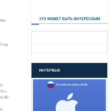
ВТБ24
ЭТО МОЖЕТ БЫТЬ ИНТЕРЕСНЫМ
тва
«МОСКОВСКИЙ
ИНДУСТРИАЛЬНЫЙ БАНК»
«ПАО МОСОБЛБАНК»
 год
«БАНК САНКТ-ПЕТЕРБУРГ»
ИНТЕРВЬЮ
«ПРОМСВЯЗЬБАНК»
ОО
«НОВИКОМБАНК»
YL»
ю 80
«СМП БАНК»
го