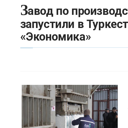
З
авод по производс
запустили в Туркест
«Экономика»