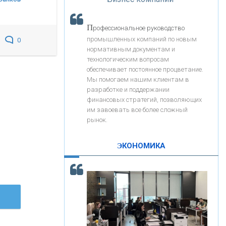
«Интервью»
«ЗАПСИБКОМБАНК»
П
рофессиональное руководство
«РОСЕВРОБАНК»
промышленных компаний по новым
0
нормативным документам и
технологическим вопросам
«ПРЕСС-СЛУЖБА ВТБ24»
обеспечивает постоянное процветание.
Мы помогаем нашим клиентам в
разработке и поддержании
«АВТОГРАДБАНК»
финансовых стратегий, позволяющих
им завоевать все более сложный
рынок.
«ПРОМРЕГИОНБАНК»
ЭКОНОМИКА
С
корость - один из главных трендов в
ОНАС
кредитовании бизнеса - «Интервью»
КОНТАКТЫ