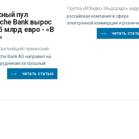
Группа «М.Видео-Эльдорадо», вед
российская компания в сфере
sche Bank вырос
электронной коммерции и рознич
5 млрд евро - «В
читать стат
»
z Крупнейший германский
che Bank AG направил на
трудникам за прошлый
читать статью