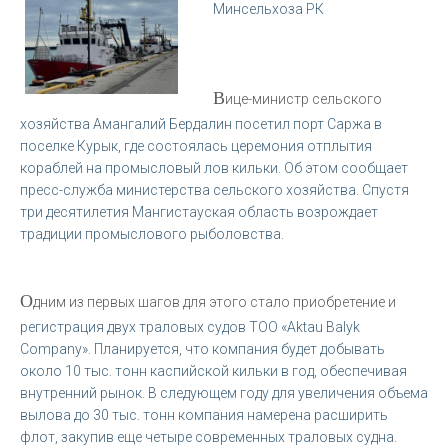
Минсельхоза РК
В
ице-министр сельского
хозяйства Амангалий Бердалин посетил порт Саржа в
поселке Курык, где состоялась церемония отплытия
кораблей на промысловый лов кильки. Об этом сообщает
пресс-служба министерства сельского хозяйства. Спустя
три десятилетия Мангистауская область возрождает
традиции промыслового рыболовства.
О
дним из первых шагов для этого стало приобретение и
регистрация двух траловых судов ТОО «Aktau Balyk
Company». Планируется, что компания будет добывать
около 10 тыс. тонн каспийской кильки в год, обеспечивая
внутренний рынок. В следующем году для увеличения объема
вылова до 30 тыс. тонн компания намерена расширить
флот, закупив еще четыре современных траловых судна.