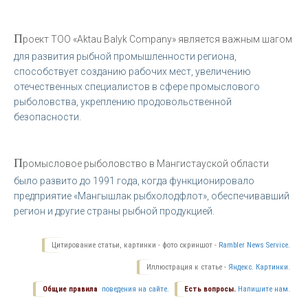
П
роект ТОО «Aktau Balyk Company» является важным шагом
для развития рыбной промышленности региона,
способствует созданию рабочих мест, увеличению
отечественных специалистов в сфере промыслового
рыболовства, укреплению продовольственной
безопасности.
П
ромысловое рыболовство в Мангистауской области
было развито до 1991 года, когда функционировало
предприятие «Мангышлак рыбхолодфлот», обеспечивавший
регион и другие страны рыбной продукцией.
Цитирование статьи, картинки - фото скриншот -
Rambler News Service.
Иллюстрация к статье -
Яндекс. Картинки.
Общие правила
поведения на сайте.
Есть вопросы.
Напишите нам.