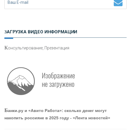
Н
етворкинг для предпринимателей
ЗАГРУЗКА ВИДЕО ИНФОРМАЦИИ
К
онсультирование, Презентация
О
шибки при покупке подержанного авто
Р
абота мечты. Что банки делают для того, чтобы
Б
анки.ру и «Авито Работа»: сколько денег могут
привлечь и удержать персонал - «Интервью»
накопить россияне в 2025 году - «Лента новостей»