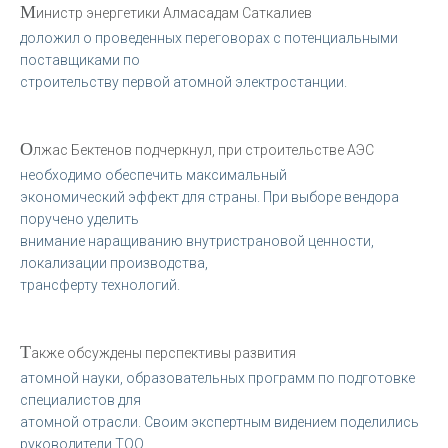
М
инистр энергетики Алмасадам Саткалиев
доложил о проведенных переговорах с потенциальными
поставщиками по
строительству первой атомной электростанции.
О
лжас Бектенов подчеркнул, при строительстве АЭС
необходимо обеспечить максимальный
экономический эффект для страны. При выборе вендора
поручено уделить
внимание наращиванию внутристрановой ценности,
локализации производства,
трансферту технологий.
Т
акже обсуждены перспективы развития
атомной науки, образовательных программ по подготовке
специалистов для
атомной отрасли. Своим экспертным видением поделились
руководители ТОО