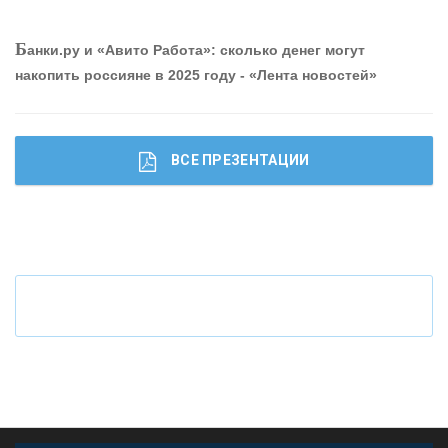
О
шибки при покупке подержанного авто
Р
абота мечты. Что банки делают для того, чтобы
Б
анки.ру и «Авито Работа»: сколько денег могут
привлечь и удержать персонал - «Интервью»
накопить россияне в 2025 году - «Лента новостей»
ВСЕ ПРЕЗЕНТАЦИИ
Ч
то будет с наличными деньгами при цифровом
рубле