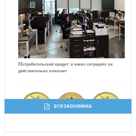
КОНТАКТЫ
П
отребительский кредит: в каких ситуациях он
действительно помогает
С
корость - один из главных трендов в
кредитовании бизнеса - «Интервью»
ВСЯ ЭКОНОМИКА
И
нвестиционные золотые монеты как средство