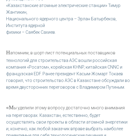
«Казахстанские атомные электрические станции» Тимур
Жантикин,
Национального ядерного центра – Эрлан Батырбеков,
Института ядерной
физики – Саябек Сахиев.
Н
апомним, в шорт-лист потенциальных поставщиков
технологий для строительства АЭС вошли российская
компания «Росатом», корейская KHNP, китайская CNNC и
французская EDF. Ранее президент Касым-Жомарт Токаев
говорил, что строительство АЭС в Казахстане обсуждали во
время двусторонних переговоров с Владимиром Путиным.
«М
ы уделили этому вопросу достаточно много внимания
на переговорах. Казахстан, естественно, будет
осуществлять свои проекты в области атомной энергетики
и, конечно, как любой заказчик вправе выбрать наиболее
приемлемые для себя технологические решения и