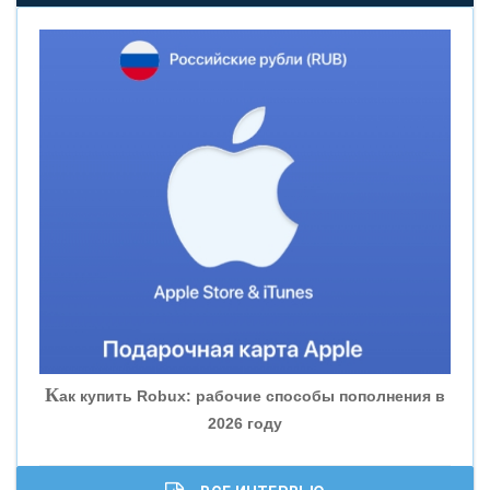
«НОВИКОМБАНК»
«СМП БАНК»
«ВНЕШПРОМБАНК»
«БАНК ЮГРА»
«БАНК ГЛОБЭКС»
«СОВКОМБАНК»
К
ак купить Robux: рабочие способы пополнения в
2026 году
«ТРАСТ»