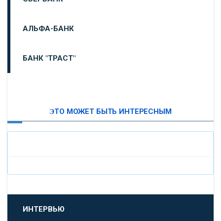
АЛЬФА-БАНК
БАНК "ТРАСТ"
ВТБ24
ЭТО МОЖЕТ БЫТЬ ИНТЕРЕСНЫМ
«МОСКОВСКИЙ ИНДУСТРИАЛЬНЫЙ БАНК»
«ПАО МОСОБЛБАНК»
«БАНК САНКТ-ПЕТЕРБУРГ»
«ПРОМСВЯЗЬБАНК»
ИНТЕРВЬЮ