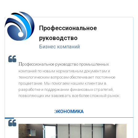
«ФК ОТКРЫТИЕ»
Профессиональное
«ЗАПСИБКОМБАНК»
руководство
Бизнес компаний
«РОСЕВРОБАНК»
П
рофессиональное руководство промышленных
«ПРЕСС-СЛУЖБА ВТБ24»
компаний по новым нормативным документам и
технологическим вопросам обеспечивает постоянное
процветание. Мы помогаем нашим клиентам в
«АВТОГРАДБАНК»
разработке и поддержании финансовых стратегий,
позволяющих им завоевать все более сложный рынок.
К
ак Система быстрых платежей за пять лет
«ПРОМРЕГИОНБАНК»
изменила финансовый рынок - «Интервью»
ЭКОНОМИКА
ОНАС