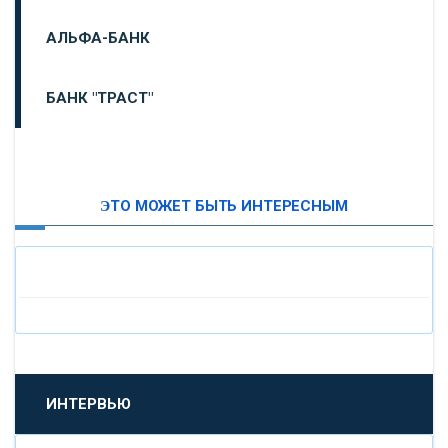
АЛЬФА-БАНК
БАНК "ТРАСТ"
ВТБ24
ЭТО МОЖЕТ БЫТЬ ИНТЕРЕСНЫМ
«МОСКОВСКИЙ ИНДУСТРИАЛЬНЫЙ БАНК»
«ПАО МОСОБЛБАНК»
«БАНК САНКТ-ПЕТЕРБУРГ»
«ПРОМСВЯЗЬБАНК»
ИНТЕРВЬЮ