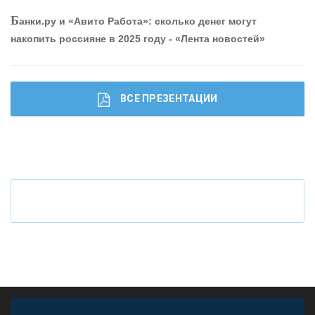
Р
абота мечты. Что банки делают для того, чтобы
Б
анки.ру и «Авито Работа»: сколько денег могут
привлечь и удержать персонал - «Интервью»
накопить россияне в 2025 году - «Лента новостей»
ВСЕ ПРЕЗЕНТАЦИИ
Ч
то будет с наличными деньгами при цифровом
рубле