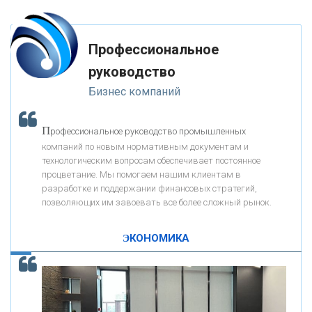
«ФК ОТКРЫТИЕ»
Профессиональное
«ЗАПСИБКОМБАНК»
руководство
Бизнес компаний
«РОСЕВРОБАНК»
П
рофессиональное руководство промышленных
«ПРЕСС-СЛУЖБА ВТБ24»
компаний по новым нормативным документам и
технологическим вопросам обеспечивает постоянное
процветание. Мы помогаем нашим клиентам в
«АВТОГРАДБАНК»
разработке и поддержании финансовых стратегий,
позволяющих им завоевать все более сложный рынок.
К
ак Система быстрых платежей за пять лет
«ПРОМРЕГИОНБАНК»
изменила финансовый рынок - «Интервью»
ЭКОНОМИКА
ОНАС
КОНТАКТЫ