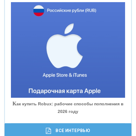
«НОВИКОМБАНК»
«СМП БАНК»
«ВНЕШПРОМБАНК»
«БАНК ЮГРА»
«БАНК ГЛОБЭКС»
«СОВКОМБАНК»
К
ак купить Robux: рабочие способы пополнения в
2026 году
«ТРАСТ»
«ГАЗПРОМБАНК»
ВСЕ ИНТЕРВЬЮ