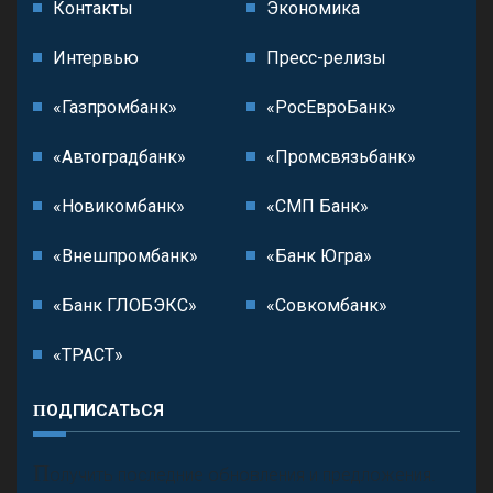
Контакты
Экономика
Интервью
Пресс-релизы
«Газпромбанк»
«РосЕвроБанк»
«Автоградбанк»
«Промсвязьбанк»
«Новикомбанк»
«СМП Банк»
«Внешпромбанк»
«Банк Югра»
«Банк ГЛОБЭКС»
«Совкомбанк»
«ТРАСТ»
ПОДПИСАТЬСЯ
П
олучить последние обновления и предложения.