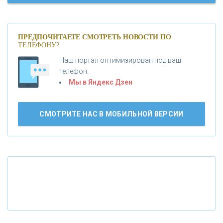
«МОСКОВСКИЙ КРЕДИТНЫЙ БАНК»
ПРЕДПОЧИТАЕТЕ СМОТРЕТЬ НОВОСТИ ПО
ТЕЛЕФОНУ?
«АБСОЛЮТ БАНК»
Наш портал оптимизирован под ваш
телефон.
Б
«БАНК ВОЗРОЖДЕНИЕ»
анки.ру обновил логотип впервые за 19 лет -
Мы в Яндекс Дзен
«Лента новостей»
АО «КРЕДИТ ЕВРОПА БАНК»
СМОТРИТЕ НАС В МОБИЛЬНОЙ ВЕРСИИ
«ТАТФОНДБАНК»
«РОССИЙСКИЙ КАПИТАЛ»
«НАЦИОНАЛЬНЫЙ КЛИРИНГОВЫЙ ЦЕНТР»