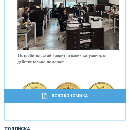
П
отребительский кредит: в каких ситуациях он
действительно помогает
С
корость - один из главных трендов в
кредитовании бизнеса - «Интервью»
ВСЯ ЭКОНОМИКА
И
нвестиционные золотые монеты как средство
ПОДПИСКА
сохранения и увеличения капитала