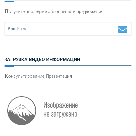
П
олучите последние обновления и предложения.
Н
етворкинг для предпринимателей
ЗАГРУЗКА ВИДЕО ИНФОРМАЦИИ
К
онсультирование, Презентация
О
шибки при покупке подержанного авто
Р
абота мечты. Что банки делают для того, чтобы