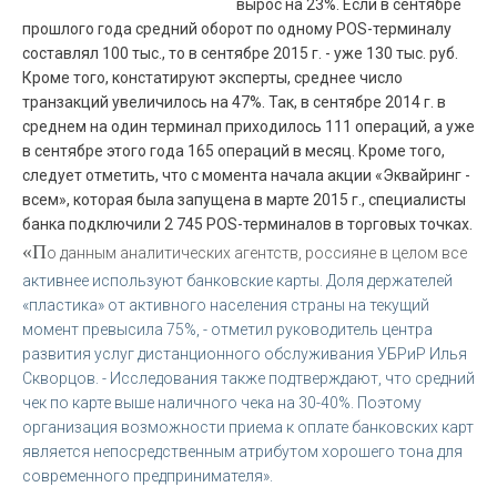
вырос на 23%. Если в сентябре
прошлого года средний оборот по одному POS-терминалу
составлял 100 тыс., то в сентябре 2015 г. - уже 130 тыс. руб.
Кроме того, констатируют эксперты, среднее число
транзакций увеличилось на 47%. Так, в сентябре 2014 г. в
среднем на один терминал приходилось 111 операций, а уже
в сентябре этого года 165 операций в месяц. Кроме того,
следует отметить, что с момента начала акции «Эквайринг -
всем», которая была запущена в марте 2015 г., специалисты
банка подключили 2 745 POS-терминалов в торговых точках.
«П
о данным аналитических агентств, россияне в целом все
активнее используют банковские карты. Доля держателей
«пластика» от активного населения страны на текущий
момент превысила 75%, - отметил руководитель центра
развития услуг дистанционного обслуживания УБРиР Илья
Скворцов. - Исследования также подтверждают, что средний
чек по карте выше наличного чека на 30-40%. Поэтому
организация возможности приема к оплате банковских карт
является непосредственным атрибутом хорошего тона для
современного предпринимателя».