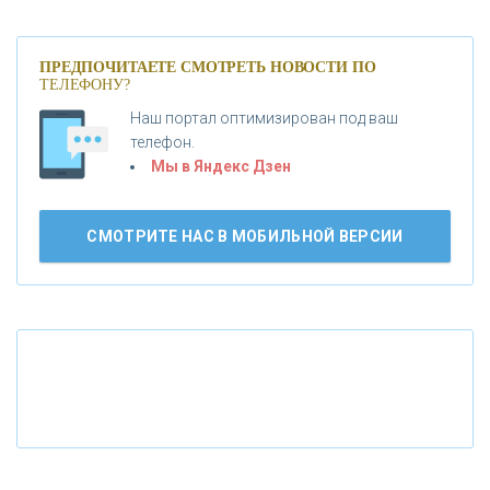
«МОСКОВСКИЙ КРЕДИТНЫЙ БАНК»
ПРЕДПОЧИТАЕТЕ СМОТРЕТЬ НОВОСТИ ПО
ТЕЛЕФОНУ?
«АБСОЛЮТ БАНК»
Наш портал оптимизирован под ваш
телефон.
Б
«БАНК ВОЗРОЖДЕНИЕ»
анки.ру обновил логотип впервые за 19 лет -
Мы в Яндекс Дзен
«Лента новостей»
АО «КРЕДИТ ЕВРОПА БАНК»
СМОТРИТЕ НАС В МОБИЛЬНОЙ ВЕРСИИ
«ТАТФОНДБАНК»
«РОССИЙСКИЙ КАПИТАЛ»
«НАЦИОНАЛЬНЫЙ КЛИРИНГОВЫЙ ЦЕНТР»