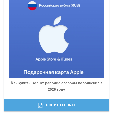
«СМП БАНК»
«ВНЕШПРОМБАНК»
«БАНК ЮГРА»
«БАНК ГЛОБЭКС»
«СОВКОМБАНК»
К
ак купить Robux: рабочие способы пополнения в
2026 году
«ТРАСТ»
«ГАЗПРОМБАНК»
ВСЕ ИНТЕРВЬЮ