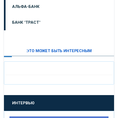
АЛЬФА-БАНК
БАНК "ТРАСТ"
ВТБ24
ЭТО МОЖЕТ БЫТЬ ИНТЕРЕСНЫМ
«МОСКОВСКИЙ ИНДУСТРИАЛЬНЫЙ БАНК»
«ПАО МОСОБЛБАНК»
«БАНК САНКТ-ПЕТЕРБУРГ»
«ПРОМСВЯЗЬБАНК»
ИНТЕРВЬЮ
«НОВИКОМБАНК»