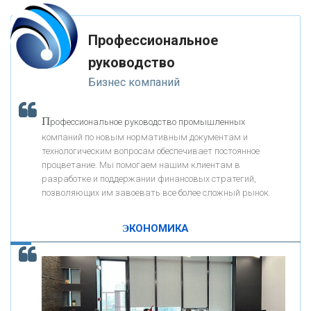
«ФК ОТКРЫТИЕ»
Профессиональное
«ЗАПСИБКОМБАНК»
руководство
Бизнес компаний
«РОСЕВРОБАНК»
П
рофессиональное руководство промышленных
«ПРЕСС-СЛУЖБА ВТБ24»
компаний по новым нормативным документам и
технологическим вопросам обеспечивает постоянное
процветание. Мы помогаем нашим клиентам в
«АВТОГРАДБАНК»
разработке и поддержании финансовых стратегий,
позволяющих им завоевать все более сложный рынок.
К
ак Система быстрых платежей за пять лет
«ПРОМРЕГИОНБАНК»
изменила финансовый рынок - «Интервью»
ЭКОНОМИКА
ОНАС
КОНТАКТЫ