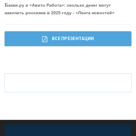
Б
анки.ру и «Авито Работа»: сколько денег могут
привлечь и удержать персонал - «Интервью»
накопить россияне в 2025 году - «Лента новостей»
ВСЕ ПРЕЗЕНТАЦИИ
Ч
то будет с наличными деньгами при цифровом
рубле