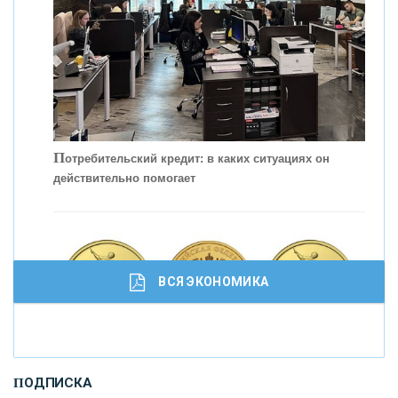
П
отребительский кредит: в каких ситуациях он
действительно помогает
С
корость - один из главных трендов в
кредитовании бизнеса - «Интервью»
ВСЯ ЭКОНОМИКА
И
нвестиционные золотые монеты как средство
ПОДПИСКА
сохранения и увеличения капитала