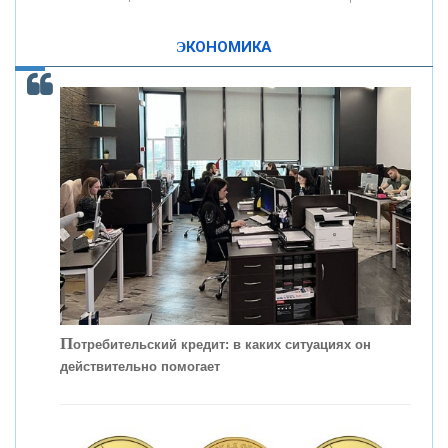
ЭКОНОМИКА
КОНТАКТЫ
С
корость - один из главных трендов в
кредитовании бизнеса - «Интервью»
П
отребительский кредит: в каких ситуациях он
действительно помогает