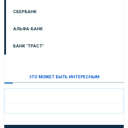
СБЕРБАНК
АЛЬФА-БАНК
БАНК "ТРАСТ"
ВТБ24
ЭТО МОЖЕТ БЫТЬ ИНТЕРЕСНЫМ
«МОСКОВСКИЙ ИНДУСТРИАЛЬНЫЙ БАНК»
«ПАО МОСОБЛБАНК»
«БАНК САНКТ-ПЕТЕРБУРГ»