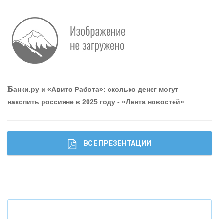
Р
абота мечты. Что банки делают для того, чтобы
привлечь и удержать персонал - «Интервью»
О
шибки при покупке подержанного авто
Б
анки.ру и «Авито Работа»: сколько денег могут
накопить россияне в 2025 году - «Лента новостей»
ВСЕ ПРЕЗЕНТАЦИИ
Ч
то будет с наличными деньгами при цифровом
рубле