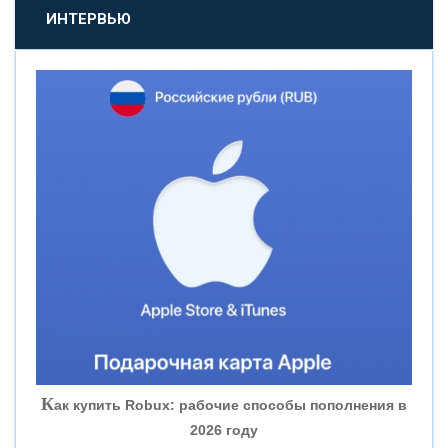
«ПРОМСВЯЗЬБАНК»
ИНТЕРВЬЮ
«НОВИКОМБАНК»
«СМП БАНК»
«ВНЕШПРОМБАНК»
«БАНК ЮГРА»
«БАНК ГЛОБЭКС»
«СОВКОМБАНК»
К
ак купить Robux: рабочие способы пополнения в
2026 году
«ТРАСТ»