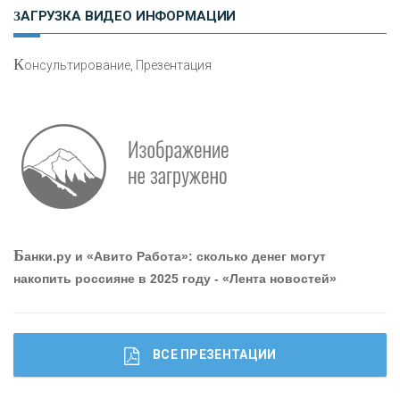
Н
етворкинг для предпринимателей
ЗАГРУЗКА ВИДЕО ИНФОРМАЦИИ
К
онсультирование, Презентация
Р
абота мечты. Что банки делают для того, чтобы
привлечь и удержать персонал - «Интервью»
О
шибки при покупке подержанного авто
Б
анки.ру и «Авито Работа»: сколько денег могут
накопить россияне в 2025 году - «Лента новостей»
ВСЕ ПРЕЗЕНТАЦИИ