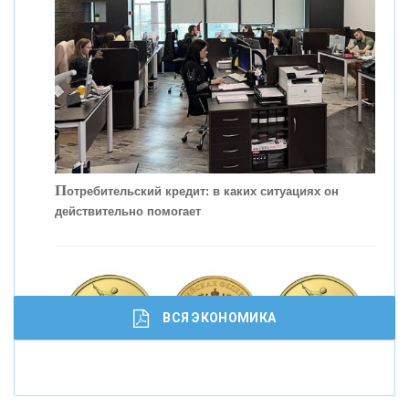
КОНТАКТЫ
П
отребительский кредит: в каких ситуациях он
действительно помогает
С
корость - один из главных трендов в
кредитовании бизнеса - «Интервью»
ВСЯ ЭКОНОМИКА
И
нвестиционные золотые монеты как средство