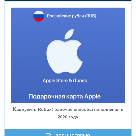
«НОВИКОМБАНК»
«СМП БАНК»
«ВНЕШПРОМБАНК»
«БАНК ЮГРА»
«БАНК ГЛОБЭКС»
«СОВКОМБАНК»
К
ак купить Robux: рабочие способы пополнения в
2026 году
«ТРАСТ»
«ГАЗПРОМБАНК»
ВСЕ ИНТЕРВЬЮ