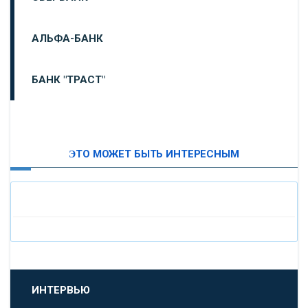
АЛЬФА-БАНК
БАНК "ТРАСТ"
ВТБ24
ЭТО МОЖЕТ БЫТЬ ИНТЕРЕСНЫМ
«МОСКОВСКИЙ ИНДУСТРИАЛЬНЫЙ БАНК»
«ПАО МОСОБЛБАНК»
«БАНК САНКТ-ПЕТЕРБУРГ»
«ПРОМСВЯЗЬБАНК»
ИНТЕРВЬЮ