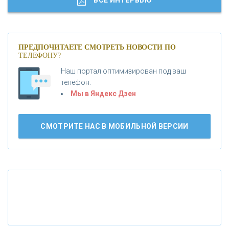
«МОСКОВСКИЙ КРЕДИТНЫЙ БАНК»
ПРЕДПОЧИТАЕТЕ СМОТРЕТЬ НОВОСТИ ПО
ТЕЛЕФОНУ?
«АБСОЛЮТ БАНК»
Наш портал оптимизирован под ваш
телефон.
Б
«БАНК ВОЗРОЖДЕНИЕ»
анки.ру обновил логотип впервые за 19 лет -
Мы в Яндекс Дзен
«Лента новостей»
АО «КРЕДИТ ЕВРОПА БАНК»
СМОТРИТЕ НАС В МОБИЛЬНОЙ ВЕРСИИ
«ТАТФОНДБАНК»
«РОССИЙСКИЙ КАПИТАЛ»
«НАЦИОНАЛЬНЫЙ КЛИРИНГОВЫЙ ЦЕНТР»