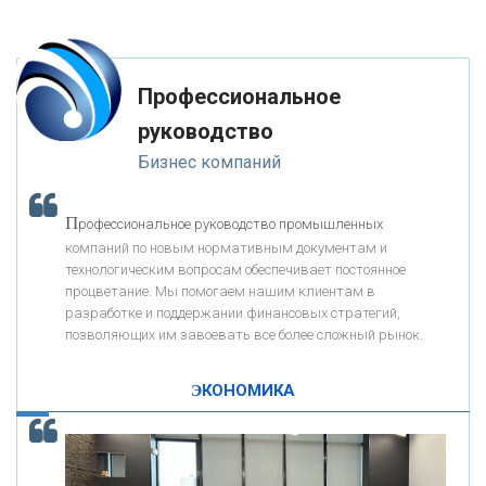
«ФК ОТКРЫТИЕ»
Профессиональное
«ЗАПСИБКОМБАНК»
руководство
Бизнес компаний
«РОСЕВРОБАНК»
П
рофессиональное руководство промышленных
«ПРЕСС-СЛУЖБА ВТБ24»
компаний по новым нормативным документам и
технологическим вопросам обеспечивает постоянное
процветание. Мы помогаем нашим клиентам в
«АВТОГРАДБАНК»
разработке и поддержании финансовых стратегий,
позволяющих им завоевать все более сложный рынок.
К
ак Система быстрых платежей за пять лет
«ПРОМРЕГИОНБАНК»
изменила финансовый рынок - «Интервью»
ЭКОНОМИКА
ОНАС