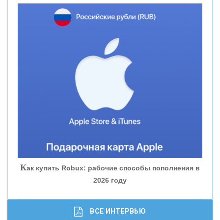
«НОВИКОМБАНК»
«СМП БАНК»
«ВНЕШПРОМБАНК»
«БАНК ЮГРА»
«БАНК ГЛОБЭКС»
«СОВКОМБАНК»
К
ак купить Robux: рабочие способы пополнения в
2026 году
«ТРАСТ»
«ГАЗПРОМБАНК»
ВСЕ ИНТЕРВЬЮ