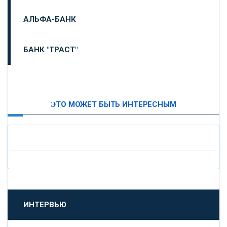
АЛЬФА-БАНК
БАНК "ТРАСТ"
ВТБ24
ЭТО МОЖЕТ БЫТЬ ИНТЕРЕСНЫМ
«МОСКОВСКИЙ ИНДУСТРИАЛЬНЫЙ БАНК»
«ПАО МОСОБЛБАНК»
«БАНК САНКТ-ПЕТЕРБУРГ»
«ПРОМСВЯЗЬБАНК»
ИНТЕРВЬЮ