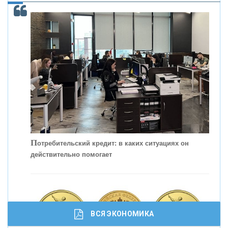
С
корость - один из главных трендов в
кредитовании бизнеса - «Интервью»
П
отребительский кредит: в каких ситуациях он
действительно помогает
ВСЯ ЭКОНОМИКА