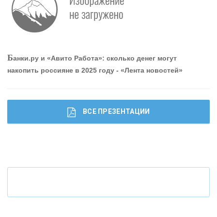
Р
абота мечты. Что банки делают для того, чтобы
привлечь и удержать персонал - «Интервью»
О
шибки при покупке подержанного авто
Б
анки.ру и «Авито Работа»: сколько денег могут
накопить россияне в 2025 году - «Лента новостей»
ВСЕ ПРЕЗЕНТАЦИИ
Ч
то будет с наличными деньгами при цифровом
рубле