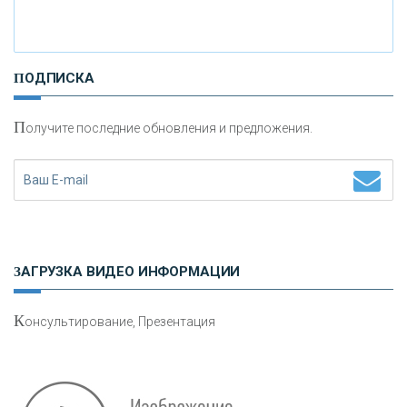
И
нвестиционные золотые монеты как средство
ПОДПИСКА
сохранения и увеличения капитала
П
олучите последние обновления и предложения.
Н
етворкинг для предпринимателей
ЗАГРУЗКА ВИДЕО ИНФОРМАЦИИ
К
онсультирование, Презентация