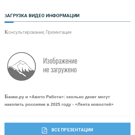
Н
етворкинг для предпринимателей
ЗАГРУЗКА ВИДЕО ИНФОРМАЦИИ
К
онсультирование, Презентация
О
шибки при покупке подержанного авто
Р
абота мечты. Что банки делают для того, чтобы
Б
анки.ру и «Авито Работа»: сколько денег могут
привлечь и удержать персонал - «Интервью»
накопить россияне в 2025 году - «Лента новостей»
ВСЕ ПРЕЗЕНТАЦИИ