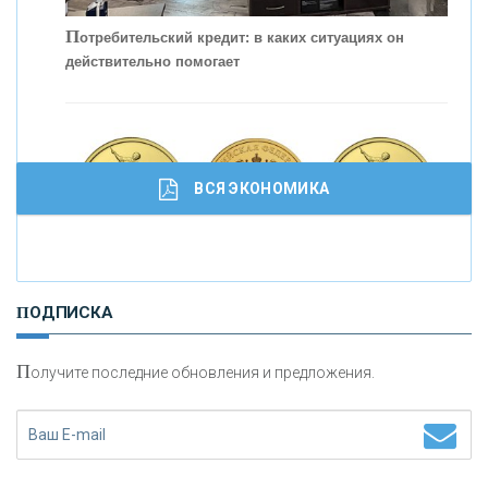
П
отребительский кредит: в каких ситуациях он
действительно помогает
С
корость - один из главных трендов в
кредитовании бизнеса - «Интервью»
ВСЯ ЭКОНОМИКА
И
нвестиционные золотые монеты как средство
ПОДПИСКА
сохранения и увеличения капитала
П
олучите последние обновления и предложения.