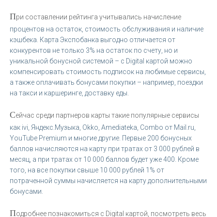
П
ри составлении рейтинга учитывались начисление
процентов на остаток, стоимость обслуживания и наличие
кэшбека. Карта Экспобанка выгодно отличается от
конкурентов не только 3% на остаток по счету, но и
уникальной бонусной системой – с Digital картой можно
компенсировать стоимость подписок на любимые сервисы,
а также оплачивать бонусами покупки – например, поездки
на такси и каршеринге, доставку еды.
С
ейчас среди партнеров карты такие популярные сервисы
как ivi, Яндекс.Музыка, Okko, Amediateka, Combo от Mail.ru,
YouTube Premium и многие другие. Первые 200 бонусных
баллов начисляются на карту при тратах от 3 000 рублей в
месяц, а при тратах от 10 000 баллов будет уже 400. Кроме
того, на все покупки свыше 10 000 рублей 1% от
потраченной суммы начисляется на карту дополнительными
бонусами.
П
одробнее познакомиться с Digital картой, посмотреть весь