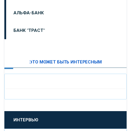
АЛЬФА-БАНК
БАНК "ТРАСТ"
ВТБ24
ЭТО МОЖЕТ БЫТЬ ИНТЕРЕСНЫМ
«МОСКОВСКИЙ ИНДУСТРИАЛЬНЫЙ БАНК»
«ПАО МОСОБЛБАНК»
«БАНК САНКТ-ПЕТЕРБУРГ»
«ПРОМСВЯЗЬБАНК»
ИНТЕРВЬЮ