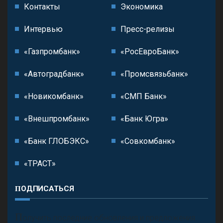
Контакты
Экономика
Интервью
Пресс-релизы
«Газпромбанк»
«РосЕвроБанк»
«Автоградбанк»
«Промсвязьбанк»
«Новикомбанк»
«СМП Банк»
«Внешпромбанк»
«Банк Югра»
«Банк ГЛОБЭКС»
«Совкомбанк»
«ТРАСТ»
ПОДПИСАТЬСЯ
П
олучить последние обновления и предложения.