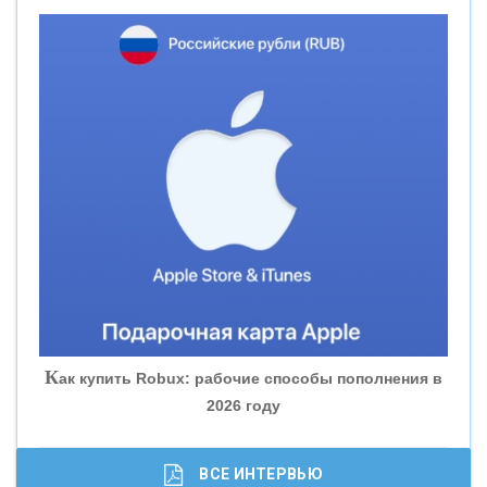
«НОВИКОМБАНК»
«СМП БАНК»
«ВНЕШПРОМБАНК»
«БАНК ЮГРА»
«БАНК ГЛОБЭКС»
«СОВКОМБАНК»
К
ак купить Robux: рабочие способы пополнения в
2026 году
«ТРАСТ»
«ГАЗПРОМБАНК»
ВСЕ ИНТЕРВЬЮ