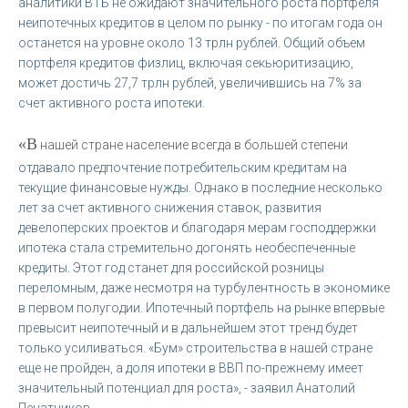
аналитики ВТБ не ожидают значительного роста портфеля
неипотечных кредитов в целом по рынку - по итогам года он
останется на уровне около 13 трлн рублей. Общий объем
портфеля кредитов физлиц, включая секьюритизацию,
может достичь 27,7 трлн рублей, увеличившись на 7% за
счет активного роста ипотеки.
«В
нашей стране население всегда в большей степени
отдавало предпочтение потребительским кредитам на
текущие финансовые нужды. Однако в последние несколько
лет за счет активного снижения ставок, развития
девелоперских проектов и благодаря мерам господдержки
ипотека стала стремительно догонять необеспеченные
кредиты. Этот год станет для российской розницы
переломным, даже несмотря на турбулентность в экономике
в первом полугодии. Ипотечный портфель на рынке впервые
превысит неипотечный и в дальнейшем этот тренд будет
только усиливаться. «Бум» строительства в нашей стране
еще не пройден, а доля ипотеки в ВВП по-прежнему имеет
значительный потенциал для роста», - заявил Анатолий
Печатников.