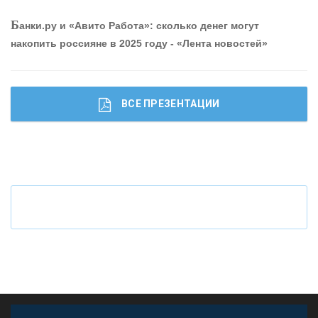
О
шибки при покупке подержанного авто
Р
абота мечты. Что банки делают для того, чтобы
Б
анки.ру и «Авито Работа»: сколько денег могут
привлечь и удержать персонал - «Интервью»
накопить россияне в 2025 году - «Лента новостей»
ВСЕ ПРЕЗЕНТАЦИИ
Ч
то будет с наличными деньгами при цифровом
рубле