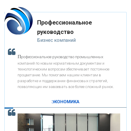
«ФК ОТКРЫТИЕ»
Профессиональное
«ЗАПСИБКОМБАНК»
руководство
Бизнес компаний
«РОСЕВРОБАНК»
П
рофессиональное руководство промышленных
«ПРЕСС-СЛУЖБА ВТБ24»
компаний по новым нормативным документам и
технологическим вопросам обеспечивает постоянное
процветание. Мы помогаем нашим клиентам в
«АВТОГРАДБАНК»
разработке и поддержании финансовых стратегий,
позволяющих им завоевать все более сложный рынок.
К
ак Система быстрых платежей за пять лет
«ПРОМРЕГИОНБАНК»
изменила финансовый рынок - «Интервью»
ЭКОНОМИКА
ОНАС
КОНТАКТЫ