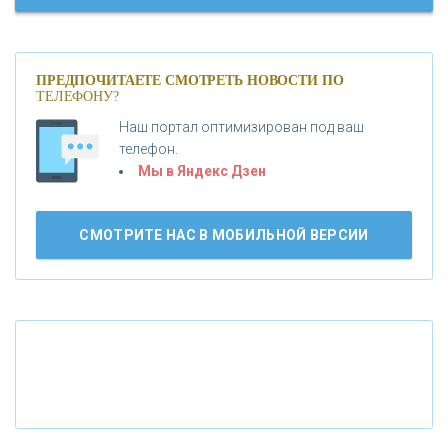
«МОСКОВСКИЙ КРЕДИТНЫЙ БАНК»
ПРЕДПОЧИТАЕТЕ СМОТРЕТЬ НОВОСТИ ПО
ТЕЛЕФОНУ?
«АБСОЛЮТ БАНК»
Наш портал оптимизирован под ваш
телефон.
Б
«БАНК ВОЗРОЖДЕНИЕ»
анки.ру обновил логотип впервые за 19 лет -
Мы в Яндекс Дзен
«Лента новостей»
АО «КРЕДИТ ЕВРОПА БАНК»
СМОТРИТЕ НАС В МОБИЛЬНОЙ ВЕРСИИ
«ТАТФОНДБАНК»
«РОССИЙСКИЙ КАПИТАЛ»
«НАЦИОНАЛЬНЫЙ КЛИРИНГОВЫЙ ЦЕНТР»