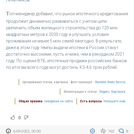
Т
оп-менеджер добавил, что рынок ипотечного кредитования
продолжит динамично развиваться с учетом цели
увеличить объем жилищного строительства до 120 млн
квадратных метров к 2030 году и улучшать условия
проживания не менее 5 млн семей ежегодно. В результате,
даже в этом году темпы выдачи ипотеки в России станут
достаточно высокими, пусть и ниже, чем в рекордном 2021
году. По оценке ВТБ, ипотечные продажи российских банков
по итогам всего года могут достичь 4,5-4,6 трлн рублей.
Цитирование статьи, картинки - фото скриншот -
Rambler News Service.
Иллюстрация к статье -
Яндекс. Картинки.
Общие правила
поведения на сайте.
Есть вопросы.
Напишите нам.
0
6-09-2022, 00:00
162
0