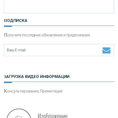
И
нвестиционные золотые монеты как средство
ПОДПИСКА
сохранения и увеличения капитала
П
олучите последние обновления и предложения.
Н
етворкинг для предпринимателей
ЗАГРУЗКА ВИДЕО ИНФОРМАЦИИ
К
онсультирование, Презентация
Р
абота мечты. Что банки делают для того, чтобы