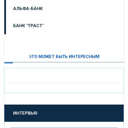
АЛЬФА-БАНК
БАНК "ТРАСТ"
ВТБ24
ЭТО МОЖЕТ БЫТЬ ИНТЕРЕСНЫМ
«МОСКОВСКИЙ ИНДУСТРИАЛЬНЫЙ БАНК»
«ПАО МОСОБЛБАНК»
«БАНК САНКТ-ПЕТЕРБУРГ»
«ПРОМСВЯЗЬБАНК»
ИНТЕРВЬЮ