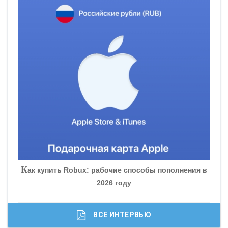
«НОВИКОМБАНК»
«СМП БАНК»
«ВНЕШПРОМБАНК»
«БАНК ЮГРА»
«БАНК ГЛОБЭКС»
«СОВКОМБАНК»
К
ак купить Robux: рабочие способы пополнения в
2026 году
«ТРАСТ»
«ГАЗПРОМБАНК»
ВСЕ ИНТЕРВЬЮ