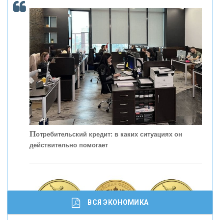
С
корость - один из главных трендов в
кредитовании бизнеса - «Интервью»
П
отребительский кредит: в каких ситуациях он
действительно помогает
ВСЯ ЭКОНОМИКА