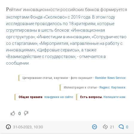
Р
ейтинг инновационности российских банков формируется
экспертами Фонда «Сколково» с 2019 года. В этом году
исследование проводилось по 18 критериям, которые
сгруппированы в шесть блоков: «Инновационная
оргструктура», «Инвестиции в инновации», «Сотрудничество
со стартапами», «Мероприятия, направленные на работу с
инновациями», «Цифровые сервисы», а также
«Взаимодействие с государством», - отмечается в
сообщении.
Цитирование статьи, картинки - фото скриншот -
Rambler News Service.
Иллюстрация к статье -
Яндекс. Картинки.
Общие правила
поведения на сайте.
Есть вопросы.
Напишите нам.
0
31-05-2023, 10:30
21
0