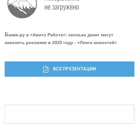
привлечь и удержать персонал - «Интервью»
О
шибки при покупке подержанного авто
Б
анки.ру и «Авито Работа»: сколько денег могут
накопить россияне в 2025 году - «Лента новостей»
ВСЕ ПРЕЗЕНТАЦИИ
Ч
то будет с наличными деньгами при цифровом
рубле