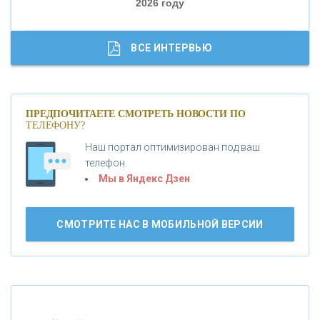
2026 году
«ТРАСТ»
«ГАЗПРОМБАНК»
ВСЕ ИНТЕРВЬЮ
«МОСКОВСКИЙ КРЕДИТНЫЙ БАНК»
ПРЕДПОЧИТАЕТЕ СМОТРЕТЬ НОВОСТИ ПО
ТЕЛЕФОНУ?
«АБСОЛЮТ БАНК»
Наш портал оптимизирован под ваш
телефон.
Б
«БАНК ВОЗРОЖДЕНИЕ»
анки.ру обновил логотип впервые за 19 лет -
Мы в Яндекс Дзен
«Лента новостей»
АО «КРЕДИТ ЕВРОПА БАНК»
СМОТРИТЕ НАС В МОБИЛЬНОЙ ВЕРСИИ
«ТАТФОНДБАНК»
«РОССИЙСКИЙ КАПИТАЛ»