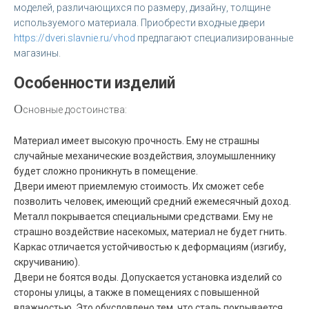
моделей, различающихся по размеру, дизайну, толщине
используемого материала. Приобрести входные двери
https://dveri.slavnie.ru/vhod
предлагают специализированные
магазины.
Особенности изделий
О
сновные достоинства:
Материал имеет высокую прочность. Ему не страшны
случайные механические воздействия, злоумышленнику
будет сложно проникнуть в помещение.
Двери имеют приемлемую стоимость. Их сможет себе
позволить человек, имеющий средний ежемесячный доход.
Металл покрывается специальными средствами. Ему не
страшно воздействие насекомых, материал не будет гнить.
Каркас отличается устойчивостью к деформациям (изгибу,
скручиванию).
Двери не боятся воды. Допускается установка изделий со
стороны улицы, а также в помещениях с повышенной
влажностью. Это обусловлено тем, что сталь покрывается