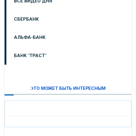
ВСЕ ВИДЕО ДНЯ
СБЕРБАНК
АЛЬФА-БАНК
БАНК "ТРАСТ"
ВТБ24
ЭТО МОЖЕТ БЫТЬ ИНТЕРЕСНЫМ
«МОСКОВСКИЙ ИНДУСТРИАЛЬНЫЙ БАНК»
«ПАО МОСОБЛБАНК»
«БАНК САНКТ-ПЕТЕРБУРГ»