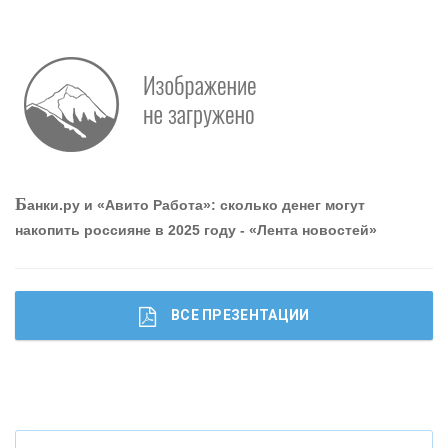
Р
абота мечты. Что банки делают для того, чтобы
привлечь и удержать персонал - «Интервью»
О
шибки при покупке подержанного авто
Б
анки.ру и «Авито Работа»: сколько денег могут
накопить россияне в 2025 году - «Лента новостей»
ВСЕ ПРЕЗЕНТАЦИИ
Ч
то будет с наличными деньгами при цифровом