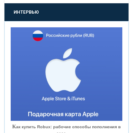
«ПРОМСВЯЗЬБАНК»
ИНТЕРВЬЮ
«НОВИКОМБАНК»
«СМП БАНК»
«ВНЕШПРОМБАНК»
«БАНК ЮГРА»
«БАНК ГЛОБЭКС»
«СОВКОМБАНК»
К
ак купить Robux: рабочие способы пополнения в