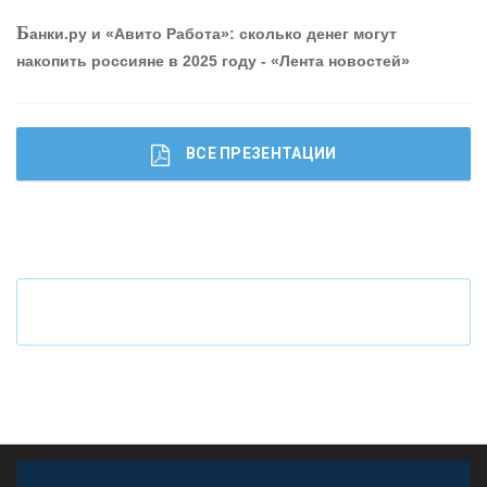
Р
абота мечты. Что банки делают для того, чтобы
Б
анки.ру и «Авито Работа»: сколько денег могут
привлечь и удержать персонал - «Интервью»
накопить россияне в 2025 году - «Лента новостей»
ВСЕ ПРЕЗЕНТАЦИИ
Ч
то будет с наличными деньгами при цифровом
рубле