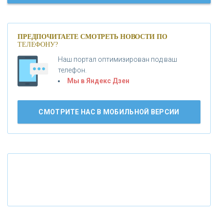
«МОСКОВСКИЙ КРЕДИТНЫЙ БАНК»
ПРЕДПОЧИТАЕТЕ СМОТРЕТЬ НОВОСТИ ПО
ТЕЛЕФОНУ?
«АБСОЛЮТ БАНК»
Наш портал оптимизирован под ваш
телефон.
Б
«БАНК ВОЗРОЖДЕНИЕ»
анки.ру обновил логотип впервые за 19 лет -
Мы в Яндекс Дзен
«Лента новостей»
АО «КРЕДИТ ЕВРОПА БАНК»
СМОТРИТЕ НАС В МОБИЛЬНОЙ ВЕРСИИ
«ТАТФОНДБАНК»
«РОССИЙСКИЙ КАПИТАЛ»
«НАЦИОНАЛЬНЫЙ КЛИРИНГОВЫЙ ЦЕНТР»