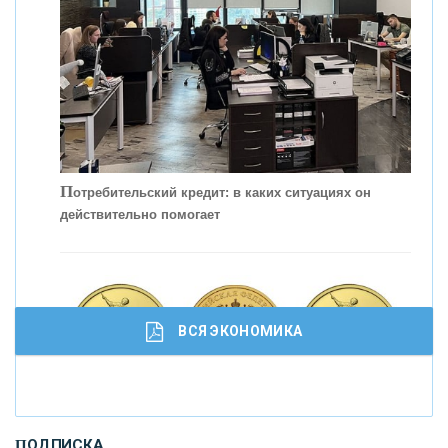
П
отребительский кредит: в каких ситуациях он
действительно помогает
С
корость - один из главных трендов в
кредитовании бизнеса - «Интервью»
ВСЯ ЭКОНОМИКА
И
нвестиционные золотые монеты как средство
ПОДПИСКА
сохранения и увеличения капитала