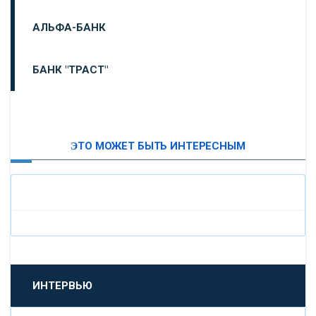
АЛЬФА-БАНК
БАНК "ТРАСТ"
ВТБ24
ЭТО МОЖЕТ БЫТЬ ИНТЕРЕСНЫМ
«МОСКОВСКИЙ ИНДУСТРИАЛЬНЫЙ БАНК»
«ПАО МОСОБЛБАНК»
«БАНК САНКТ-ПЕТЕРБУРГ»
«ПРОМСВЯЗЬБАНК»
ИНТЕРВЬЮ