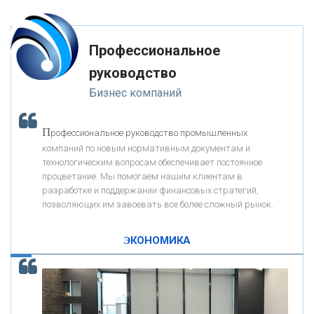
«ФК ОТКРЫТИЕ»
Профессиональное
«ЗАПСИБКОМБАНК»
руководство
Бизнес компаний
«РОСЕВРОБАНК»
П
рофессиональное руководство промышленных
«ПРЕСС-СЛУЖБА ВТБ24»
компаний по новым нормативным документам и
технологическим вопросам обеспечивает постоянное
процветание. Мы помогаем нашим клиентам в
«АВТОГРАДБАНК»
разработке и поддержании финансовых стратегий,
позволяющих им завоевать все более сложный рынок.
К
ак Система быстрых платежей за пять лет
«ПРОМРЕГИОНБАНК»
изменила финансовый рынок - «Интервью»
ЭКОНОМИКА
ОНАС
КОНТАКТЫ