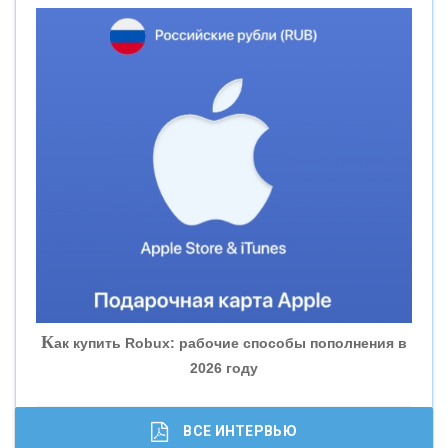
«НОВИКОМБАНК»
«СМП БАНК»
«ВНЕШПРОМБАНК»
«БАНК ЮГРА»
«БАНК ГЛОБЭКС»
«СОВКОМБАНК»
К
ак купить Robux: рабочие способы пополнения в
2026 году
«ТРАСТ»
«ГАЗПРОМБАНК»
ВСЕ ИНТЕРВЬЮ