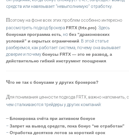
средств или навязывает “невыполнимую” отработку.
П
оэтому на фоне всех этих проблем особенно интересно
рассмотреть подход брокера
FRTX (frtx.pro)
. Здесь
бонусная программа есть
, но
без “драконовских
условий” и скрытых ограничений
. В этой статье
разберёмся, как работает система, почему она вызывает
доверие и почему
бонусы FRTX — это не развод, а
действительно гибкий инструмент поощрения
.
Ч
то не так с бонусами у других брокеров?
Д
ля понимания ценности подхода FRTX, важно напомнить, с
чем сталкиваются трейдеры у других компаний:
–
Блокировка счёта при активном бонусе
–
Запрет на вывод средств, пока бонус “не отработан”
–
Отработка десятков лотов за короткий срок