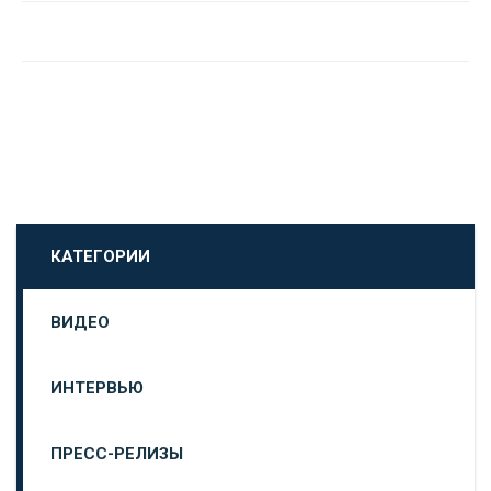
КАТЕГОРИИ
ВИДЕО
ИНТЕРВЬЮ
ПРЕСС-РЕЛИЗЫ