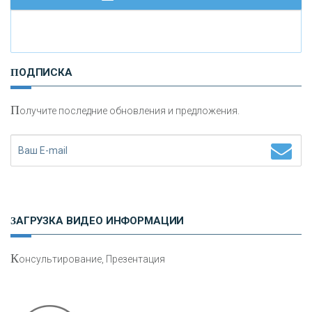
И
нвестиционные золотые монеты как средство
ПОДПИСКА
сохранения и увеличения капитала
П
олучите последние обновления и предложения.
Н
етворкинг для предпринимателей
ЗАГРУЗКА ВИДЕО ИНФОРМАЦИИ
К
онсультирование, Презентация