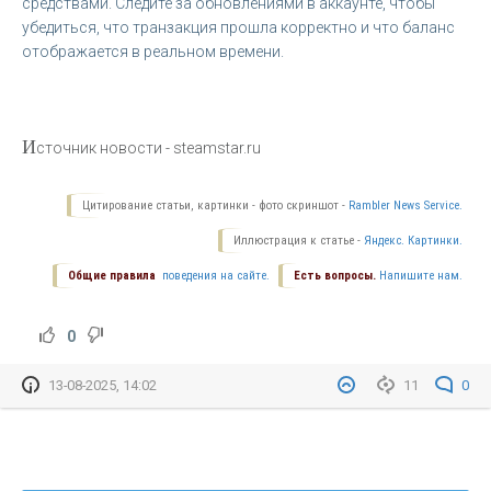
средствами. Следите за обновлениями в аккаунте, чтобы
убедиться, что транзакция прошла корректно и что баланс
отображается в реальном времени.
И
сточник новости - steamstar.ru
Цитирование статьи, картинки - фото скриншот -
Rambler News Service.
Иллюстрация к статье -
Яндекс. Картинки.
Общие правила
поведения на сайте.
Есть вопросы.
Напишите нам.
0
13-08-2025, 14:02
11
0