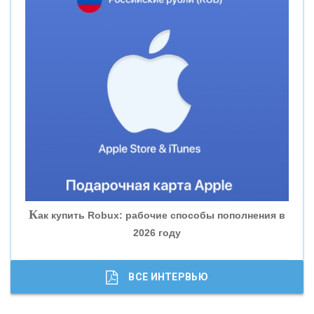
«СМП БАНК»
«ВНЕШПРОМБАНК»
«БАНК ЮГРА»
«БАНК ГЛОБЭКС»
«СОВКОМБАНК»
К
ак купить Robux: рабочие способы пополнения в
2026 году
«ТРАСТ»
«ГАЗПРОМБАНК»
ВСЕ ИНТЕРВЬЮ