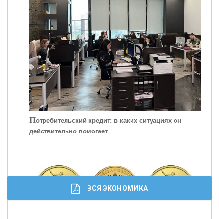
С
корость - один из главных трендов в
кредитовании бизнеса - «Интервью»
П
отребительский кредит: в каких ситуациях он
действительно помогает
ВСЯ ЭКОНОМИКА