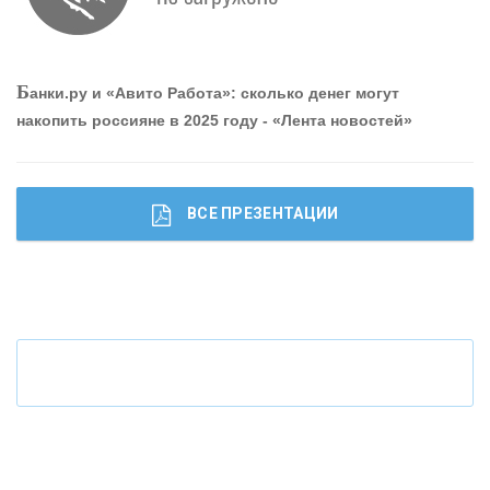
О
шибки при покупке подержанного авто
Б
анки.ру и «Авито Работа»: сколько денег могут
накопить россияне в 2025 году - «Лента новостей»
ВСЕ ПРЕЗЕНТАЦИИ
Ч
то будет с наличными деньгами при цифровом
рубле