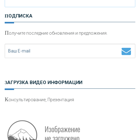
И
нвестиционные золотые монеты как средство
ПОДПИСКА
сохранения и увеличения капитала
П
олучите последние обновления и предложения.
Н
етворкинг для предпринимателей
ЗАГРУЗКА ВИДЕО ИНФОРМАЦИИ
К
онсультирование, Презентация
Р
абота мечты. Что банки делают для того, чтобы
привлечь и удержать персонал - «Интервью»