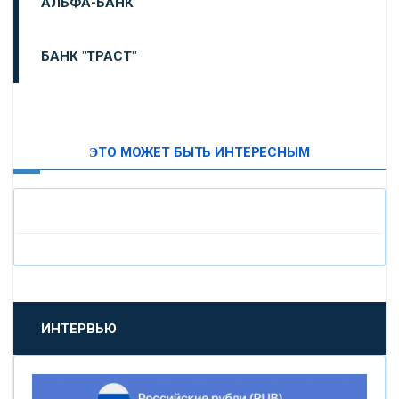
АЛЬФА-БАНК
БАНК "ТРАСТ"
ВТБ24
ЭТО МОЖЕТ БЫТЬ ИНТЕРЕСНЫМ
«МОСКОВСКИЙ ИНДУСТРИАЛЬНЫЙ БАНК»
«ПАО МОСОБЛБАНК»
«БАНК САНКТ-ПЕТЕРБУРГ»
«ПРОМСВЯЗЬБАНК»
ИНТЕРВЬЮ
«НОВИКОМБАНК»