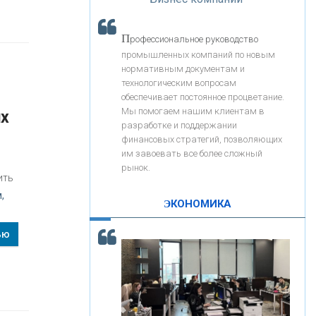
«Интервью»
«ЗАПСИБКОМБАНК»
П
рофессиональное руководство
«РОСЕВРОБАНК»
промышленных компаний по новым
нормативным документам и
технологическим вопросам
«ПРЕСС-СЛУЖБА ВТБ24»
обеспечивает постоянное процветание.
Мы помогаем нашим клиентам в
их
разработке и поддержании
«АВТОГРАДБАНК»
финансовых стратегий, позволяющих
им завоевать все более сложный
рынок.
ить
«ПРОМРЕГИОНБАНК»
,
ЭКОНОМИКА
С
корость - один из главных трендов в
ОНАС
ью
кредитовании бизнеса - «Интервью»
КОНТАКТЫ