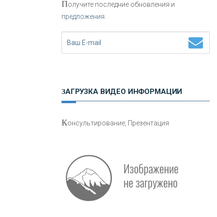
П
олучите последние обновления и
предложения.
Н
етворкинг для предпринимателей
ЗАГРУЗКА ВИДЕО ИНФОРМАЦИИ
О
шибки при покупке подержанного
К
онсультирование, Презентация
авто