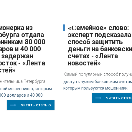
«Семейное» слово:
рбурга отдала
эксперт подсказала
нникам 80 000
способ защитить
ров и 40 000
деньги на банковск
, задержан
счетах - «Лента
осток - «Лента
новостей»
стей»
Самый популярный способ получ
 жительница Петербурга
доступ к чужим банковским счетам
которым пользуются мошенники,
твой мошенников, которым
000 долларов и 40 000
читать стат
читать статью