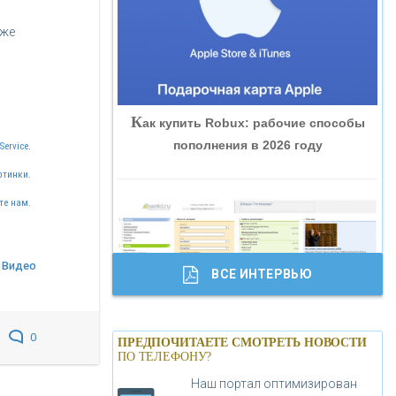
«ВНЕШПРОМБАНК»
кже
«БАНК ЮГРА»
К
ак купить Robux: рабочие способы
«БАНК ГЛОБЭКС»
пополнения в 2026 году
Service.
ртинки.
«СОВКОМБАНК»
те нам.
«ТРАСТ»
Видео
ВСЕ ИНТЕРВЬЮ
«ГАЗПРОМБАНК»
Б
анки.ру обновил логотип впервые за
0
«МОСКОВСКИЙ КРЕДИТНЫЙ
ПРЕДПОЧИТАЕТЕ СМОТРЕТЬ НОВОСТИ
19 лет - «Лента новостей»
ПО ТЕЛЕФОНУ?
БАНК»
Наш портал оптимизирован