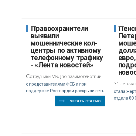
Правоохранители
Пенсионерка из
выявили
Пете
мошеннические кол-
моше
центры по активному
долла
телефонному трафику
евро
- «Лента новостей»
подр
ново
С
отрудники МВД во взаимодействии
7
1-летняя
с представителями ФСБ и при
поддержке Росгвардии раскрыли сеть
стала жер
отдала 80 
читать статью