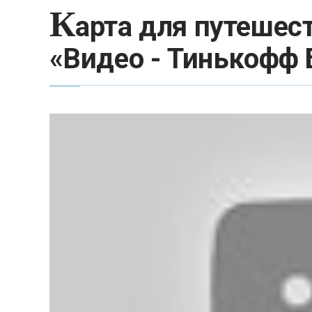
К
арта для путешест
«Видео - Тинькофф 