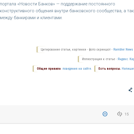
портала «Новости Банков» — поддержание постоянного
конструктивного общения внутри банковского сообщества, а та
между банкирами и клиентами.
Цитирование статьи, картинки - фото скриншот -
Rambler News 
Иллюстрация к статье -
Яндекс. Ка
Общие правила
поведения на сайте.
Есть вопросы.
Напиши
15