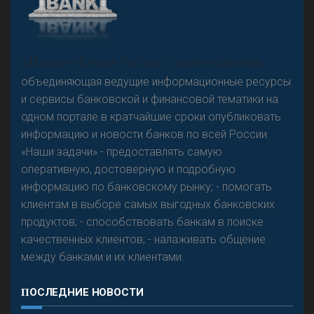
А
двокат it
Р
езкого разворота на рынке автокредитов не
«Н
овости Банков России» – группа компаний,
предвидится - «Интервью»
объединяющая ведущие информационные ресурсы
и сервисы банковской и финансовой тематики на
одном портале в кратчайшие сроки опубликовать
информацию и новости банков по всей России.
«Наши задачи» - предоставлять самую
оперативную, достоверную и подробную
информацию по банковскому рынку; - помогать
клиентам в выборе самых выгодных банковских
продуктов; - способствовать банкам в поиске
качественных клиентов; - налаживать общение
между банками и их клиентами.
ПОСЛЕДНИЕ НОВОСТИ