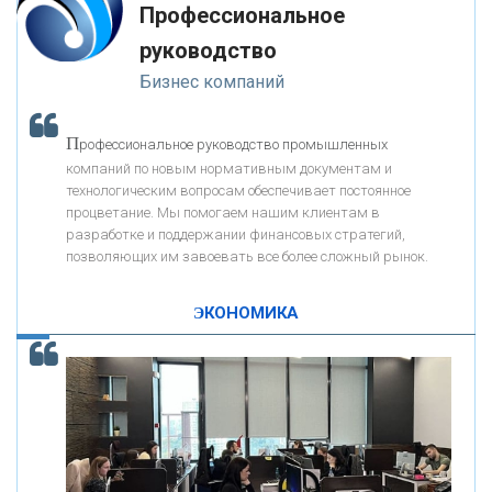
Профессиональное
-- Люблю давать советы и очень не люблю, когда их дают мне.
руководство
«ПРЕСС-СЛУЖБА ВТБ24»
Бизнес компаний
«АВТОГРАДБАНК»
П
рофессиональное руководство промышленных
К
компаний по новым нормативным документам и
ак Система быстрых платежей за пять лет
«ПРОМРЕГИОНБАНК»
технологическим вопросам обеспечивает постоянное
изменила финансовый рынок - «Интервью»
процветание. Мы помогаем нашим клиентам в
разработке и поддержании финансовых стратегий,
ОНАС
позволяющих им завоевать все более сложный рынок.
ЭКОНОМИКА
КОНТАКТЫ