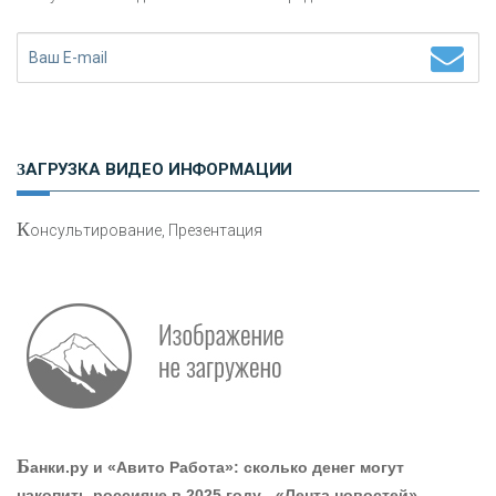
Н
етворкинг для предпринимателей
ЗАГРУЗКА ВИДЕО ИНФОРМАЦИИ
К
онсультирование, Презентация
Р
абота мечты. Что банки делают для того, чтобы
привлечь и удержать персонал - «Интервью»
О
шибки при покупке подержанного авто
Б
анки.ру и «Авито Работа»: сколько денег могут
накопить россияне в 2025 году - «Лента новостей»