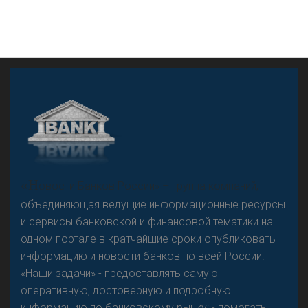
А
двокат it
«Н
овости Банков России» – группа компаний,
объединяющая ведущие информационные ресурсы
и сервисы банковской и финансовой тематики на
одном портале в кратчайшие сроки опубликовать
Р
езкого разворота на рынке автокредитов не
информацию и новости банков по всей России.
предвидится - «Интервью»
«Наши задачи» - предоставлять самую
оперативную, достоверную и подробную
информацию по банковскому рынку; - помогать