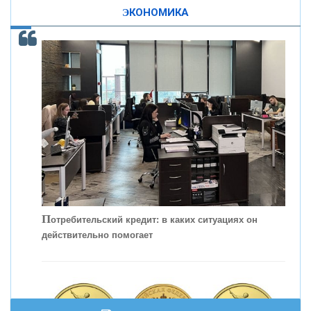
изменила финансовый рынок - «Интервью»
ЭКОНОМИКА
ОНАС
КОНТАКТЫ
П
отребительский кредит: в каких ситуациях он
действительно помогает
С
корость - один из главных трендов в
кредитовании бизнеса - «Интервью»