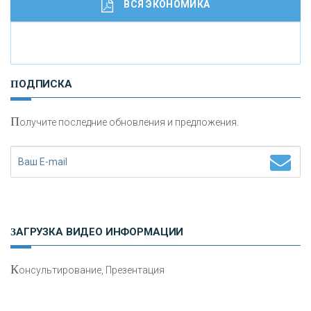
ВСЯ ЭКОНОМИКА
И
нвестиционные золотые монеты как средство
ПОДПИСКА
сохранения и увеличения капитала
П
олучите последние обновления и предложения.
Н
етворкинг для предпринимателей
ЗАГРУЗКА ВИДЕО ИНФОРМАЦИИ
К
онсультирование, Презентация