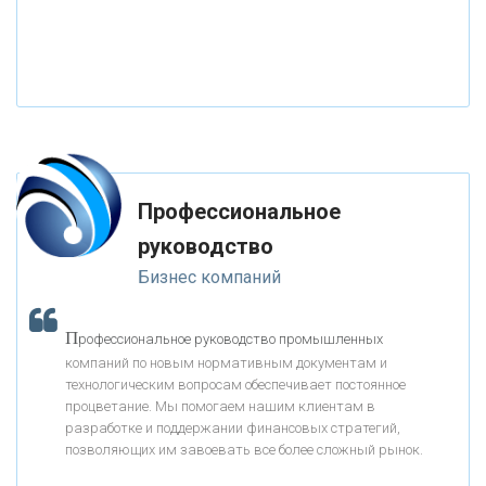
«РОССИЙСКИЙ КАПИТАЛ»
«НАЦИОНАЛЬНЫЙ КЛИРИНГОВЫЙ ЦЕНТР»
«ФК ОТКРЫТИЕ»
Профессиональное
«ЗАПСИБКОМБАНК»
руководство
Бизнес компаний
«РОСЕВРОБАНК»
П
рофессиональное руководство промышленных
«ПРЕСС-СЛУЖБА ВТБ24»
компаний по новым нормативным документам и
технологическим вопросам обеспечивает постоянное
процветание. Мы помогаем нашим клиентам в
«АВТОГРАДБАНК»
разработке и поддержании финансовых стратегий,
позволяющих им завоевать все более сложный рынок.
К
ак Система быстрых платежей за пять лет
«ПРОМРЕГИОНБАНК»