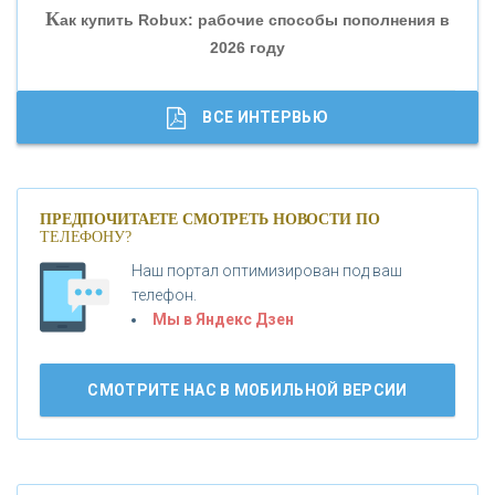
К
ак купить Robux: рабочие способы пополнения в
2026 году
«ТРАСТ»
«ГАЗПРОМБАНК»
ВСЕ ИНТЕРВЬЮ
«МОСКОВСКИЙ КРЕДИТНЫЙ БАНК»
ПРЕДПОЧИТАЕТЕ СМОТРЕТЬ НОВОСТИ ПО
ТЕЛЕФОНУ?
«АБСОЛЮТ БАНК»
Наш портал оптимизирован под ваш
телефон.
Б
«БАНК ВОЗРОЖДЕНИЕ»
анки.ру обновил логотип впервые за 19 лет -
Мы в Яндекс Дзен
«Лента новостей»
АО «КРЕДИТ ЕВРОПА БАНК»
СМОТРИТЕ НАС В МОБИЛЬНОЙ ВЕРСИИ
«ТАТФОНДБАНК»