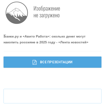
О
шибки при покупке подержанного авто
Р
абота мечты. Что банки делают для того, чтобы
Б
анки.ру и «Авито Работа»: сколько денег могут
привлечь и удержать персонал - «Интервью»
накопить россияне в 2025 году - «Лента новостей»
ВСЕ ПРЕЗЕНТАЦИИ
Ч
то будет с наличными деньгами при цифровом
рубле