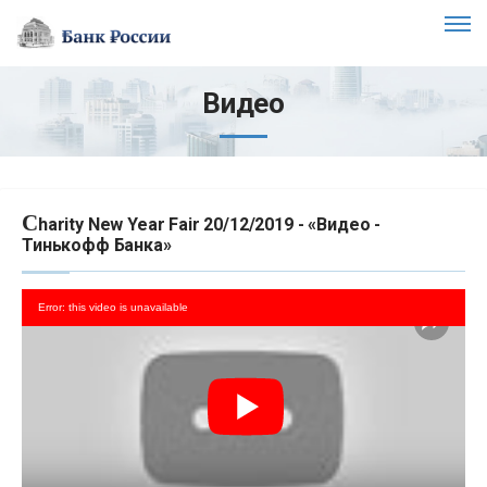
Видео
C
harity New Year Fair 20/12/2019 - «Видео -
Тинькофф Банка»
Error: this video is unavailable