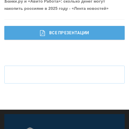
Б
анки.ру и «Авито Работа»: сколько денег могут
накопить россияне в 2025 году - «Лента новостей»
ВСЕ ПРЕЗЕНТАЦИИ
Ч
то будет с наличными деньгами при цифровом
рубле