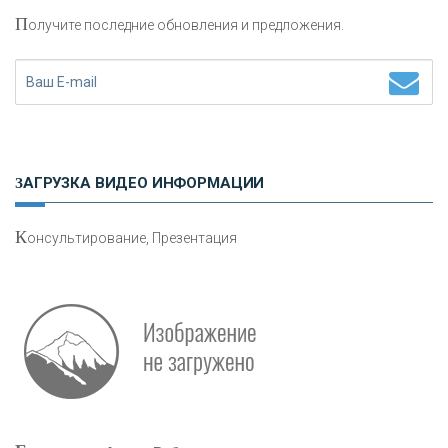
П
олучите последние обновления и предложения.
Н
етворкинг для предпринимателей
ЗАГРУЗКА ВИДЕО ИНФОРМАЦИИ
К
онсультирование, Презентация
Р
абота мечты. Что банки делают для того, чтобы
привлечь и удержать персонал - «Интервью»
О
шибки при покупке подержанного авто