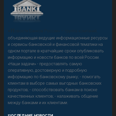
А
двокат it
Р
езкого разворота на рынке автокредитов не
«Н
овости Банков России» – группа компаний,
предвидится - «Интервью»
объединяющая ведущие информационные ресурсы
и сервисы банковской и финансовой тематики на
одном портале в кратчайшие сроки опубликовать
информацию и новости банков по всей России.
«Наши задачи» - предоставлять самую
оперативную, достоверную и подробную
информацию по банковскому рынку; - помогать
клиентам в выборе самых выгодных банковских
продуктов; - способствовать банкам в поиске
качественных клиентов; - налаживать общение
между банками и их клиентами.
ПОСЛЕДНИЕ НОВОСТИ