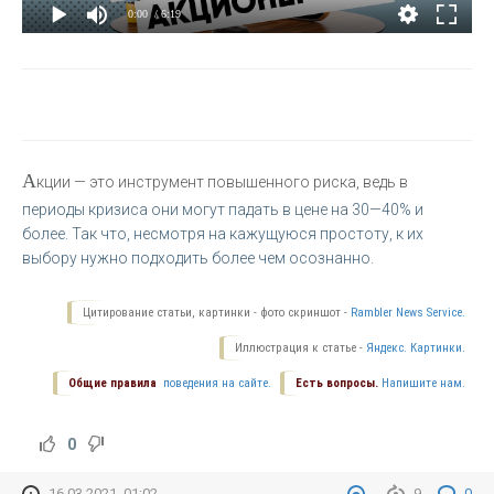
0:00
/ 6:19
А
кции — это инструмент повышенного риска, ведь в
периоды кризиса они могут падать в цене на 30—40% и
более. Так что, несмотря на кажущуюся простоту, к их
выбору нужно подходить более чем осознанно.
Цитирование статьи, картинки - фото скриншот -
Rambler News Service.
Иллюстрация к статье -
Яндекс. Картинки.
Общие правила
поведения на сайте.
Есть вопросы.
Напишите нам.
0
16-03-2021, 01:02
9
0