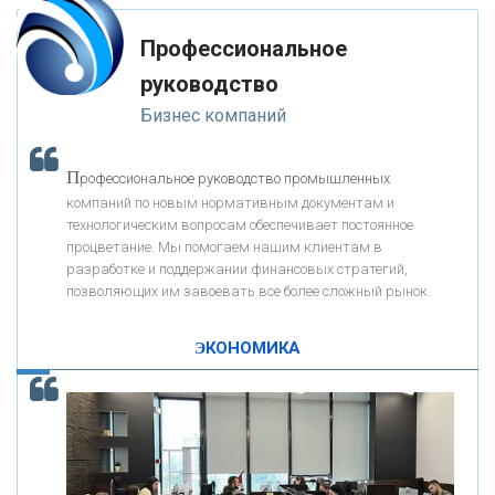
мимо ушей. Он никогда не бывает полезен никому, кроме того, кто его
«РОСЕВРОБАНК»
дал.
Профессиональное
-- Люблю давать советы и очень не люблю, когда их дают мне.
руководство
«ПРЕСС-СЛУЖБА ВТБ24»
Бизнес компаний
«АВТОГРАДБАНК»
П
рофессиональное руководство промышленных
К
компаний по новым нормативным документам и
ак Система быстрых платежей за пять лет
«ПРОМРЕГИОНБАНК»
технологическим вопросам обеспечивает постоянное
изменила финансовый рынок - «Интервью»
процветание. Мы помогаем нашим клиентам в
разработке и поддержании финансовых стратегий,
ОНАС
позволяющих им завоевать все более сложный рынок.
ЭКОНОМИКА
КОНТАКТЫ